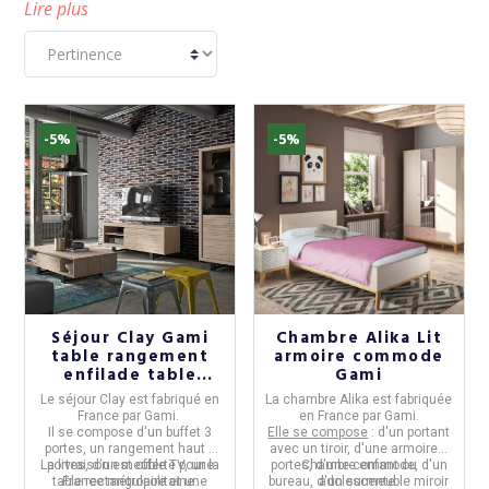
Lire plus
-5%
-5%
Séjour Clay Gami
Chambre Alika Lit
table rangement
armoire commode
enfilade table
Gami
basse
Le
séjour Clay
est fabriqué en
La
chambre Alika
est fabriquée
France
par
Gami
.
en
France
par
Gami
.
Il se compose d'un buffet 3
Elle se compose
: d'un portant
portes, un rangement haut 4
avec un tiroir, d'une armoire 3
La livraison est offerte pour la
portes, d'un meuble TV, une
portes, d'une commode, d'un
Chambre enfant ou
table rectangulaire et une
France métropolitaine.
bureau, d'un surmeuble miroir
adolescente.