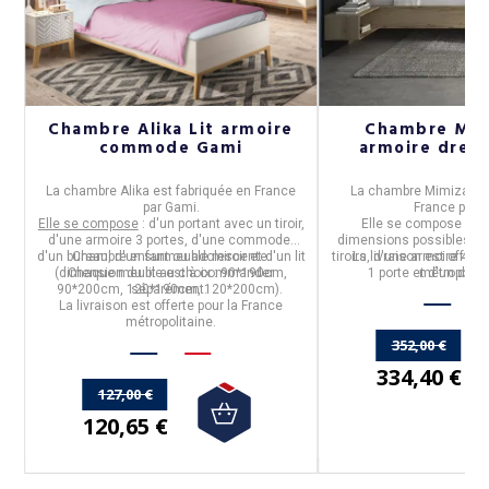
Chambre Alika Lit armoire
Chambre Mim
commode Gami
armoire dres
ET
La
chambre Alika
est fabriquée en
France
La chambre
Mimizan
e
par
Gami
.
France
par
G
Elle se compose
: d'un portant avec un tiroir,
Elle se compose d'un 
DE
d'une armoire 3 portes, d'une commode,
dimensions possibles),
d'un bureau, d'un surmeuble miroir et d'un lit
Chambre enfant ou adolescente.
tiroirs, d'une armoire 4 po
La livraison est offert
(dimension du lit au choix : 90*190cm,
Chaque meuble est à commander
1 porte et d'un dres
métropolita
90*200cm, 120*190cm, 120*200cm).
séparément.
La livraison est offerte pour la France
métropolitaine.
352,00 €
334,40 €
127,00 €
120,65 €