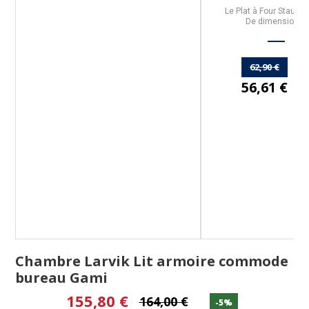
e
Le
Plat à Four Staub
ma
r
De dimensions
m,
 à
62,90 €
56,61 €
Chambre Larvik Lit armoire commode
bureau Gami
155,80 €
164,00 €
-5%