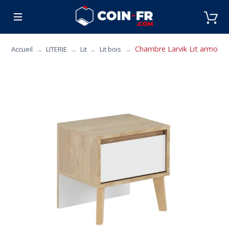
% BONS PLANS
CUISINE
MOBILIER
ART 
Chambre Larvik Lit armoir
Accueil
LITERIE
Lit
Lit bois