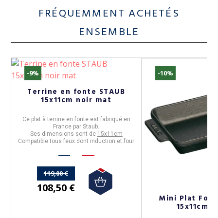
FRÉQUEMMENT ACHETÉS
ENSEMBLE
-9%
-10%
Terrine en fonte STAUB
15x11cm noir mat
Ce
plat à terrine
en
fonte
est fabriqué en
France
par
Staub
.
Ses dimensions sont de
15x11cm
Compatible tous feux dont induction et four
119,00 €
108,50 €
Mini Plat Four
15x11cm 