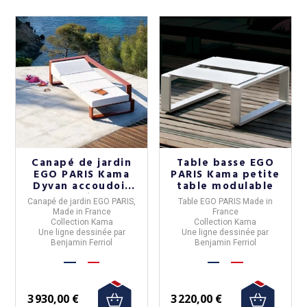
Canapé de jardin
Table basse EGO
EGO PARIS Kama
PARIS Kama petite
Dyvan accoudoir
table modulable
droit
Canapé de jardin EGO PARIS,
Table
EGO PARIS
Made in
Made in France
France
Collection Kama
Collection Kama
Une ligne dessinée par
Une ligne dessinée par
Benjamin Ferriol
Benjamin Ferriol
3 930,00 €
3 220,00 €