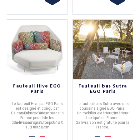
Fauteuil Hive EGO
Fauteuil bas Sutra
Paris
EGO Paris
Le fauteuil Hive par EGO Paris
Le fauteuil bas Sutra avec ses
est designé et conçu par
coussins signé EGO Paris.
Ce canapé d'extérieur made in
Fabrice Berrux.
Un mobilier extérieur/intérieur
France possède les
fabriqué en France.
dimensions suivantes : 142 X
Sa livraison gratuite pour la
Sa livraison est gratuite pour la
135 X 96,5cm
France.
France.