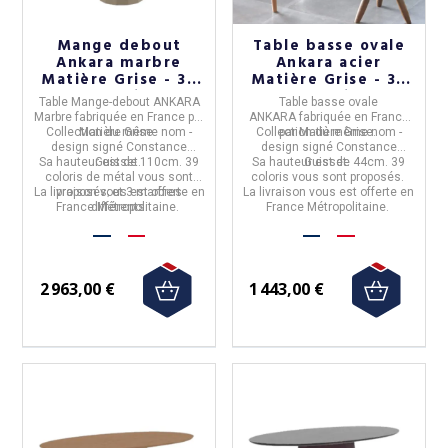
Mange debout
Table basse ovale
Ankara marbre
Ankara acier
Matière Grise - 39
Matière Grise - 39
coloris
coloris
Table Mange-debout ANKARA
Table basse ovale
Marbre
fabriquée en
France
par
ANKARA
fabriquée en
France
Collection du même nom -
Matière Grise.
Collection du même nom -
par
Matière Grise.
design signé Constance
design signé Constance
Sa hauteur est de 110cm. 39
Guisset.
Sa hauteur est de 44cm. 39
Guisset.
coloris de métal vous sont
coloris vous sont proposés.
La livraison vous est offerte en
proposés; et 3 marbres
La livraison vous est offerte en
France Métropolitaine.
différents.
France Métropolitaine.
2 963,00 €
1 443,00 €