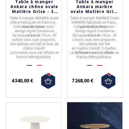
Table à manger
Table à manger
Ankara chêne ovale
Ankara marbre
Matière Grise - 39
ovale Matière Grise
coloris
- 39 coloris
Table à manger ANKARA Ovale
Table à manger ANKARA Ovale
chêne
fabriquée en
France
par
MARBRE
fabriquée en
France
Collection du même nom -
Matière Grise.
Collection du même nom -
par
Matière Grise.
design signé Constance
design signé Constance
Sa hauteur est de 75cm. 39
Guisset.
Sa hauteur est de 75cm. 39
Guisset.
coloris vous sont proposés.
coloris vous sont proposés.
Son plateau est fait en bois de
Son plateau est fait
chêne massif.
en marbre massif. 3 marbres
La livraison vous est offerte en
La livraison vous est offerte en
différents sont au choix.
France Métropolitaine.
France Métropolitaine.
4 340,00 €
7 268,00 €