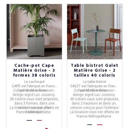
Cache-pot Cape
Table bistrot Galet
Matière Grise - 3
Matière Grise - 2
formes 38 coloris
tailles 40 coloris
Le cache-pot
La table bistrot
CAPE
est fabriqué en
France
GALET
est fabriquée en
France
Collection du même nom -
par
Matière Grise.
Collection du même nom -
par
Matière Grise.
design signé Luc Jozancy.
design signé Luc Jozancy.
38 coloris vous sont proposés,
40 coloris vous sont proposés,
dans 3 formes, dans une
dans 2 hauteurs et dans une
La livraison vous est offerte en
version conçue pour
version conçue pour l'intérieur.
France Métropolitaine.
l'extérieur.
La livraison vous est offerte en
France Métropolitaine.