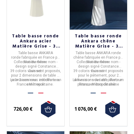
Table basse ronde
Table basse ronde
Ankara acier
Ankara chêne
Matière Grise - 39
Matière Grise - 39
coloris 2 tailles
coloris 2 tailles
Table basse ANKARA
Table basse ANKARA ronde
ronde
fabriquée en
France
par
chêne
fabriquée en
France
par
Collection du même nom -
Matière Grise.
Collection du même nom -
Matière Grise.
design signé Constance
design signé Constance
39 coloris vous sont proposés,
Guisset.
39 coloris vous sont proposés
Guisset.
pour 2 dimensions de table et
pour le piètement, pour 2
La livraison vous est offerte en
pour 2 versions : intérieure ou
La livraison vous est offerte en
dimensions de table, avec un
France Métropolitaine.
extérieure.
plateau en bois de chêne
France Métropolitaine.
massif.
726,00 €
1 076,00 €