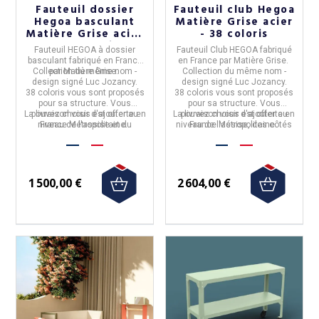
Fauteuil dossier
Fauteuil club Hegoa
Hegoa basculant
Matière Grise acier
Matière Grise acier
- 38 coloris
- 38 coloris
Fauteuil HEGOA à dossier
Fauteuil Club HEGOA
fabriqué
basculant
fabriqué en
France
en
France
par
Matière Grise.
Collection du même nom -
par
Matière Grise.
Collection du même nom -
design signé Luc Jozancy.
design signé Luc Jozancy.
38 coloris vous sont proposés
38 coloris vous sont proposés
pour sa structure. Vous
pour sa structure. Vous
La livraison vous est offerte en
pouvez choisir d'ajouter au
La livraison vous est offerte en
pouvez choisir d'ajouter au
niveau de l'assise et du
France Métropolitaine.
niveau de l'assise, des côtés
France Métropolitaine.
dossier un habillage tissu
et du dossier un habillage
parmi 10 proposés.
tissu parmi 10 proposés.
1 500,00 €
2 604,00 €