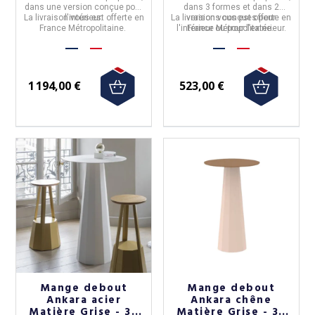
dans une version conçue pour
dans 3 formes et dans 2
La livraison vous est offerte en
l'intérieur.
La livraison vous est offerte en
versions conçues pour
France Métropolitaine.
l'intérieur ou pour l'extérieur.
France Métropolitaine.
1 194,00 €
523,00 €
Mange debout
Mange debout
Ankara acier
Ankara chêne
Matière Grise - 39
Matière Grise - 39