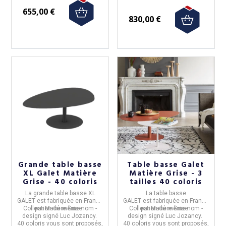
655,00 €
830,00 €
Grande table basse
Table basse Galet
XL Galet Matière
Matière Grise - 3
Grise - 40 coloris
tailles 40 coloris
La grande table basse XL
La table basse
GALET
est fabriquée en
France
GALET
est fabriquée en
France
Collection du même nom -
par
Matière Grise.
Collection du même nom -
par
Matière Grise.
design signé Luc Jozancy.
design signé Luc Jozancy.
40 coloris vous sont proposés,
40 coloris vous sont proposés,