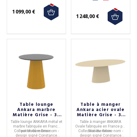
1 099,00 €
1 248,00 €
Table lounge
Table à manger
Ankara marbre
Ankara acier ovale
Matière Grise - 39
Matière Grise - 39
coloris
coloris
Table lounge ANKARA métal et
Table à manger ANKARA
marbre
fabriquée en
France
Ovale
fabriquée en
France
par
Collection du même nom -
par
Matière Grise.
Collection du même nom -
Matière Grise.
design signé Constance
design signé Constance