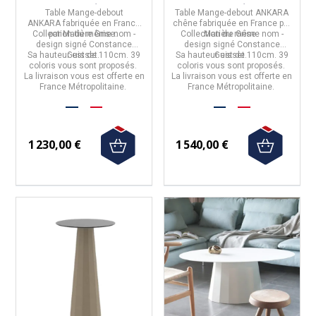
coloris
coloris
Table Mange-debout
Table Mange-debout ANKARA
ANKARA
fabriquée en
France
chêne
fabriquée en
France
par
Collection du même nom -
par
Matière Grise.
Collection du même nom -
Matière Grise.
design signé Constance
design signé Constance
Sa hauteur est de 110cm. 39
Guisset.
Sa hauteur est de 110cm. 39
Guisset.
coloris vous sont proposés.
coloris vous sont proposés.
La livraison vous est offerte en
La livraison vous est offerte en
France Métropolitaine.
France Métropolitaine.
1 230,00 €
1 540,00 €