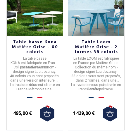
Table basse Kona
Table Loom
Matière Grise - 40
Matière Grise - 2
coloris
formes 38 coloris
La table basse
La table LOOM
est fabriquée
KONA
est fabriquée en
France
en
France
par
Matière Grise.
Collection du même nom -
par
Matière Grise.
Collection du même nom -
design signé Luc Jozancy.
design signé Luc Jozancy.
40 coloris vous sont proposés,
38 coloris vous sont proposés,
dans une version intérieure ou
dans 2 formes, dans une
La livraison vous est offerte en
extérieure.
La livraison vous est offerte en
version conçue pour
France Métropolitaine.
France Métropolitaine.
l'extérieur.
495,00 €
1 429,00 €