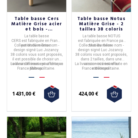
Table basse Cers
Table basse Notus
Matière Grise acier
Matière Grise - 2
et bois -
tailles 38 coloris
personnalisable
La table basse
La table basse NOTUS
CERS
est fabriquée en
France
est fabriquée en
France
par
Collection du même nom -
par
Matière Grise.
Collection du même nom -
Matière Grise.
design signé Luc Jozancy.
design signé Luc Jozancy.
38 coloris vous sont proposés,
38 coloris vous sont proposés,
il est possible de choisir une
dans 2 tailles, dans une
couleur différente pour chaque
La livraison vous est offerte en
La livraison vous est offerte en
version intérieure ou
France Métropolitaine.
plateau.
France Métropolitaine.
extérieure.
1 431,00 €
424,00 €