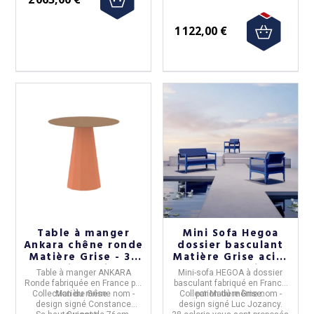
1 122,00 €
Table à manger
Mini Sofa Hegoa
Ankara chêne ronde
dossier basculant
Matière Grise - 39
Matière Grise acier
coloris 3 tailles
- 38 coloris
Table à manger ANKARA
Mini-sofa HEGOA à dossier
Ronde
fabriquée en
France
par
basculant
fabriqué en
France
Collection du même nom -
Matière Grise.
Collection du même nom -
par
Matière Grise.
design signé Constance
design signé Luc Jozancy.