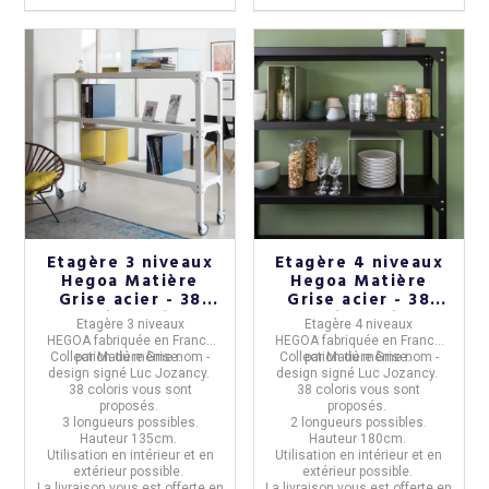
Etagère 3 niveaux
Etagère 4 niveaux
Hegoa Matière
Hegoa Matière
Grise acier - 38
Grise acier - 38
coloris 3 tailles
coloris 2 tailles
Etagère 3 niveaux
Etagère 4 niveaux
HEGOA
fabriquée en
France
HEGOA
fabriquée en
France
Collection du même nom -
par
Matière Grise.
Collection du même nom -
par
Matière Grise.
design signé Luc Jozancy.
design signé Luc Jozancy.
38 coloris vous sont
38 coloris vous sont
proposés.
proposés.
3 longueurs possibles.
2 longueurs possibles.
Hauteur 135cm.
Hauteur 180cm.
Utilisation en intérieur et en
Utilisation en intérieur et en
extérieur possible.
extérieur possible.
La livraison vous est offerte en
La livraison vous est offerte en