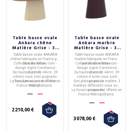
Table basse ovale
Table basse ovale
Ankara chêne
Ankara marbre
Matière Grise - 39
Matière Grise - 39
coloris
coloris
Table basse ovale ANKARA
Table basse ovale ANKARA
chêne
fabriquée en
France
par
marbre
fabriquée en
France
Collection du même nom -
Matière Grise.
Collection du même nom -
par
Matière Grise.
design signé Constance
design signé Constance
Sa hauteur est de 44cm. 39
Guisset.
Sa hauteur est de 44cm. 39
Guisset.
coloris vous sont proposés.
coloris d'acier vous sont
La livraison vous est offerte en
Son plateau est en chêne
Son plateau est en marbre. 3
proposés.
France Métropolitaine.
massif.
marbres différents vous sont
La livraison vous est offerte en
proposés.
France Métropolitaine.
2 210,00 €
3 078,00 €