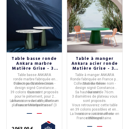
Table basse ronde
Table à manger
Ankara marbre
Ankara acier ronde
Matière Grise - 39
Matière Grise - 39
coloris 2 tailles
coloris 3 tailles
Table basse ANKARA
Table à manger ANKARA
ronde marbre
fabriquée en
Ronde
fabriquée en
France
par
Collection du même nom -
France
par
Matière Grise.
Collection du même nom -
Matière Grise.
design signé Constance
design signé Constance
39 coloris vous sont proposés
Guisset.
Sa hauteur est de 76cm.
Guisset.
pour le piètement, pour 2
3 diamètres de plateau vous
La livraison vous est offerte en
dimensions de table, avec un
sont proposés.
plateau en marbre massif (3
France Métropolitaine.
Vous retrouverez cette table
marbres différents, au choix).
en 39 coloris possibles et en 2
La livraison vous est offerte en
versions : intérieure ou
France Métropolitaine.
extérieure.
2 063,00 €