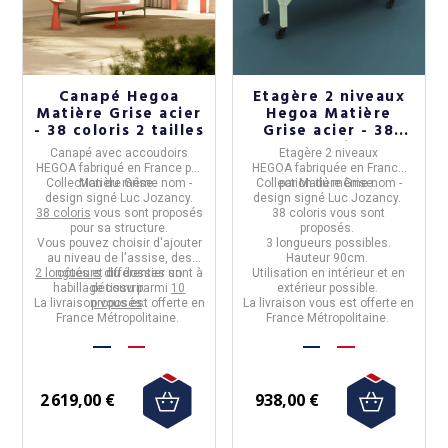
Canapé Hegoa
Etagère 2 niveaux
Matière Grise acier
Hegoa Matière
- 38 coloris 2 tailles
Grise acier - 38
coloris
Canapé avec accoudoirs
Etagère 2 niveaux
HEGOA
fabriqué en
France
par
HEGOA
fabriquée en
France
Collection du même nom -
Matière Grise.
Collection du même nom -
par
Matière Grise.
design signé Luc Jozancy.
design signé Luc Jozancy.
38 coloris
vous sont proposés
38 coloris vous sont
pour sa structure.
proposés.
Vous pouvez choisir d'ajouter
3 longueurs possibles.
au niveau de l'assise, des
Hauteur 90cm.
2 longueurs
côtés et du dossier un
différentes sont à
Utilisation en intérieur et en
habillage tissu parmi
découvrir.
10
extérieur possible.
La livraison vous est offerte en
proposés
.
La livraison vous est offerte en
France Métropolitaine.
France Métropolitaine.
2 619,00 €
938,00 €