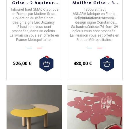
Grise - 2 hauteurs
Matière Grise - 39
38 coloris
coloris
Tabouret haut SMACK
fabriqué
Tabouret haut
en
France
par
Matière Grise.
ANKARA
fabriqué en
France
Collection du même nom -
Collection du même nom -
par
Matière Grise.
design signé Luc Jozancy.
design signé Constance
2 hauteurs vous sont
Sa hauteur est de 76.4cm. 39
Guisset.
proposées, dans 38 coloris.
coloris vous sont proposés.
La livraison vous est offerte en
La livraison vous est offerte en
France Métropolitaine.
France Métropolitaine.
526,00 €
480,00 €