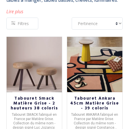
tables à manger, tables basses, chevets, luminaires.
Lire plus
Filtres
Tabouret Smack
Tabouret Ankara
Matière Grise - 2
45cm Matière Grise
hauteurs 38 coloris
- 39 coloris
Tabouret SMACK
fabriqué en
Tabouret ANKARA
fabriqué en
France
par
Matière Grise.
France
par
Matière Grise.
Collection du même nom -
Collection du même nom -
design signé Luc Jozancy.
design signé Constance