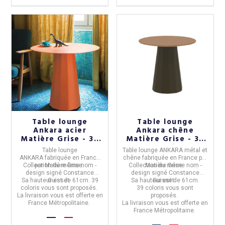
Table lounge
Table lounge
Ankara acier
Ankara chêne
Matière Grise - 39
Matière Grise - 39
coloris
coloris
Table lounge
Table lounge ANKARA métal et
ANKARA
fabriquée en
France
chêne
fabriquée en
France
par
Collection du même nom -
par
Matière Grise.
Collection du même nom -
Matière Grise.
design signé Constance
design signé Constance
Sa hauteur est de 61cm. 39
Guisset.
Sa hauteur est de 61cm.
Guisset.
coloris vous sont proposés.
39 coloris vous sont
La livraison vous est offerte en
proposés.
France Métropolitaine.
La livraison vous est offerte en
France Métropolitaine.