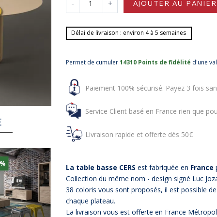
-
+
AJOUTER AU PANIER
Délai de livraison : environ 4 à 5 semaines
Permet de cumuler
14310 Points de fidélité
d'une va
Paiement 100% sécurisé. Payez 3 fois san
Service Client basé en France rien que pou
E
Livraison rapide et offerte dès 50€
5%
La table basse CERS
est fabriquée en
France
Collection du même nom - design signé Luc Joz
38 coloris vous sont proposés, il est possible de
chaque plateau.
La livraison vous est offerte en France Métropol