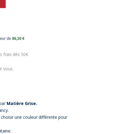
leur de
86,20 €
s frais dès 50€
r vous.
par
Matière Grise.
ancy.
 choisir une couleur différente pour
itaine.