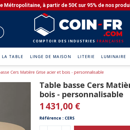
e Métropolitaine, à partir de 50€ sur 95% de nos produit
COMPTOIR DES INDUSTRIES
FRANÇAISES
 LA TABLE
LINGE DE MAISON
LITERIE
LUMINAIRE
asse Cers Matière Grise acier et bois - personnalisable
Table basse Cers Matièr
bois - personnalisable
1 431,00 €
Référence : CERS