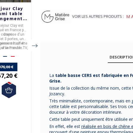
jour Clay
Set de 2
Table basse
ami table
tables basses
AIRBORNE Miss
VOIR LES AUTRES PRODUITS :
M
angement
gigognes CLF
Trèfle S en
ilade table
CREATION
inox - 3 coloris
séjour Clay
est
Dimensions : 120cm x
Table basse Miss
basse
qué en
France
par
80cm x 35cm.
Trèfle
, fabriquée
se compose d'un
Gami
.
par
En
Airborne
acier inoxydable
, en
France
,
fet 3 portes, un
utilisation
.
raison est offerte
gement haut 4
en
intérieur
Taille S.
comme
545,00 €
, d'un meuble TV,
our la France
3 coloris
en
extérieur
vous sont
.
ble rectangulaire
tropolitaine.
proposés.
DESCRIPTI
e table basse. Ils
Livraison Gratuite en
peuvent être
France métropolitaine
commandés
376,00 €
épendamment.
57,20 €
La
table basse CERS est fabriquée en F
509,00 €
Grise.
Issue de la collection du même nom, cette 
Jozancy.
Très minimaliste, contemporaine, mais en ga
cette table est personnalisable. Ses trois c
douceur à votre décoration intérieure.
Cette table peut uniquement être utilisée e
En effet, elle est
réalisée en bois de chêne e
recouvert d'une peinture epoxy thermolaqué