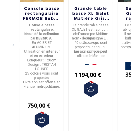
sse
Console basse
Grande table
Sé
ME
rectangulaire
basse XL Galet
G
ES
FERMOB Bebop
Matière Grise
r
 bois
120x40cm en
- 40 coloris
enf
LIPSE
Console basse
La grande table basse
Le
 - 2
métal - 25
x P60 x
rectangulaire
XL GALET
est fabriquée
fabri
ns
coloris
Issue de la
fabriquée en
collection
Franc
e
en
Collection du même
France
par
Matière
Il 
par
BEBOP.
FERMOB.
nom - design signé Luc
Grise.
buf
En
ACIER ET
40 coloris vous sont
Jozancy.
La liv
ran
 €
ALUMINIUM
.
proposés, dans une
portes
p
Utilisation
en intérieur
La livraison vous est
version conçue pour
une ta
mé
et en extérieur.
offerte en France
l'intérieur.
et un
Longueur : 120cm
Métropolitaine.
Design : TRISTAN
LOHNER
ind
3
1 194,00 €
25 coloris
vous sont
proposés.
Livraison est offerte en
France métropolitaine.
750,00 €