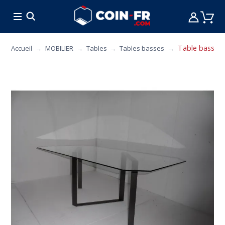
% BONS PLANS
CUISINE
MOBILIER
ART 
Table basse C
Accueil
MOBILIER
Tables
Tables basses