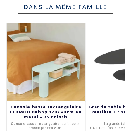
DANS LA MÊME FAMILLE
Console basse rectangulaire
Grande table ba
e
FERMOB Bebop 120x40cm en
Matière Grise -
métal - 25 coloris
 x
Console basse rectangulaire
fabriquée en
La grande table
Franc
e
par
FERMOB.
GALET
est fabriquée en
F