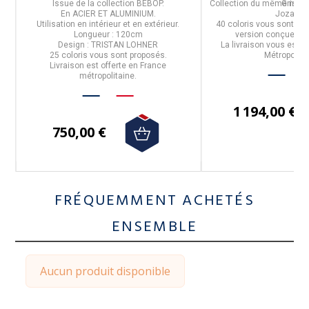
Issue de la
collection BEBOP.
Collection du même nom -
Grise.
En
ACIER ET ALUMINIUM
.
Jozancy
Utilisation
en intérieur et en extérieur.
40 coloris vous sont pr
Longueur : 120cm
version conçue pour 
Design : TRISTAN LOHNER
La livraison vous est o
25 coloris
vous sont proposés.
Métropolita
Livraison est offerte en France
métropolitaine.
1 194,00 €
750,00 €
FRÉQUEMMENT ACHETÉS
ENSEMBLE
Aucun produit disponible