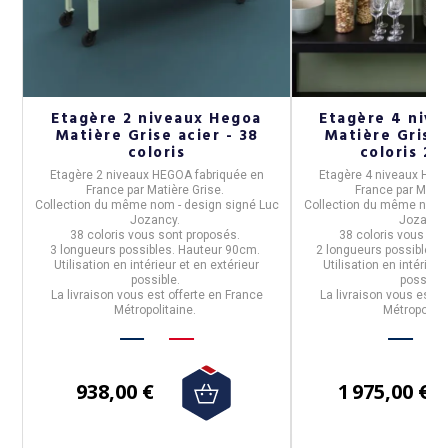
N
Etagère 2 niveaux Hegoa
Etagère 4 niv
Matière Grise acier - 38
Matière Grise 
coloris
coloris 2 t
Etagère 2 niveaux HEGOA
fabriquée en
Etagère 4 niveaux HE
France
par
Matière Grise.
France
par
Matiè
Collection du même nom - design signé Luc
Collection du même nom -
Jozancy.
Jozancy
38 coloris vous sont proposés.
38 coloris vous so
3 longueurs possibles. Hauteur 90cm.
2 longueurs possibles.
Utilisation en intérieur et en extérieur
Utilisation en intérieur
possible.
possible
La livraison vous est offerte en France
La livraison vous est o
Métropolitaine.
Métropolita
938,00 €
1 975,00 €