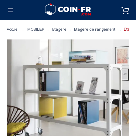
% BONS PLANS
CUISINE
MOBILIER
ART 
Etagèr
Accueil
MOBILIER
Etagère
Etagère de rangement