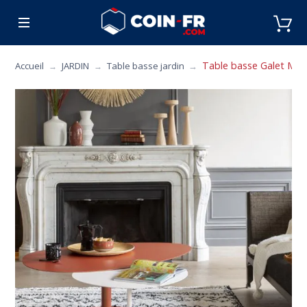
% BONS PLANS
CUISINE
MOBILIER
ART 
Table basse Galet Matièr
Accueil
JARDIN
Table basse jardin