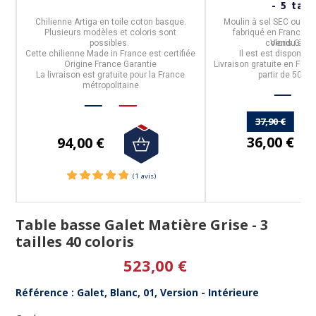
- 5 tail
de
Chilienne Artiga
en toile coton basque.
Moulin
à sel SEC ou poi
Plusieurs modèles et coloris sont
fabriqué en
France
pa
possibles.
coloris
Vendu à l'un
GRAPH
Cette chilienne
Made in France
est certifiée
Il est est disponible 
Origine France Garantie
Livraison gratuite en Fran
La livraison est gratuite pour la France
partir de 50€ d
métropolitaine
37,90 €
36,00 €
94,00 €
Table basse Galet Matière Grise - 3
tailles 40 coloris
523,00 €
Référence : Galet, Blanc, 01, Version - Intérieure