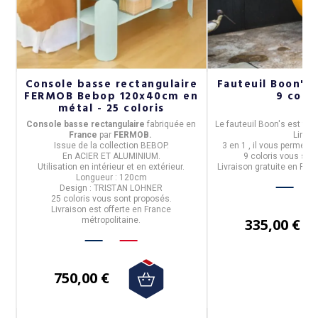
Console basse rectangulaire
Fauteuil Boon's 3
FERMOB Bebop 120x40cm en
9 color
métal - 25 coloris
Console basse rectangulaire
fabriquée en
Le fauteuil Boon's
est fab
Franc
e
par
FERMOB.
Link.
Issue de la
collection BEBOP.
3 en 1 , il vous permet p
En
ACIER ET ALUMINIUM
.
9 coloris vous son
Utilisation
en intérieur et en extérieur.
Livraison
gratuite
en Franc
Longueur : 120cm
Design : TRISTAN LOHNER
25 coloris
vous sont proposés.
Livraison est offerte en France
métropolitaine.
335,00 €
750,00 €