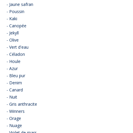
- Jaune safran
- Poussin
- Kaki
- Canopée
- Jekyll
- Olive
- Vert d'eau
- Céladon
- Houle
- Azur
- Bleu pur
- Denim
- Canard
- Nuit
- Gris anthracite
- Winners
- Orage
- Nuage
- Violet de mars