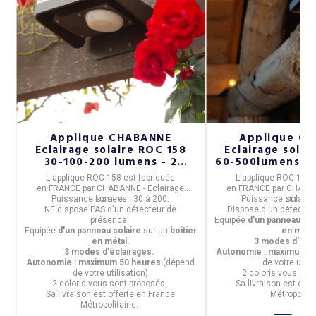
Applique CHABANNE
Applique C
s
Eclairage solaire ROC 158
Eclairage solai
30-100-200 lumens - 2
60-500lumens d
coloris
présence - 2
L'applique ROC 158
est fabriquée
L'applique ROC 158
en
FRANCE
par
CHABANNE - Eclairage
en
FRANCE
par
CHABAN
Puissance Lumens :
solaire.
30 à 200.
Puissance Lumens
solaire.
NE dispose PAS d'un détecteur de
Dispose d'un détecteu
présence.
Equipée
d'un panneau sol
Equipée
d'un panneau solaire
sur un
boitier
en métal
en métal.
3 modes d'écla
3 modes d'éclairages.
Autonomie : maximum 2
Autonomie : maximum 50 heures
(dépend
de votre utili
de votre utilisation)
2 coloris
vous sont
2 coloris
vous sont proposés.
Sa livraison est offe
Sa livraison est offerte en France
Métropolita
Métropolitaine.