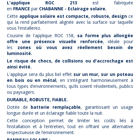
L'applique ROC 213
est fabriquée
en
FRANCE
par
CHABANNE - Eclairage solaire.
Cette
applique solaire est compacte
, robuste, design
ce
qui la rend parfaitement alignée avec la surface sur laquelle
vous l'installerez.
Cousine de l'applique ROC 158,
sa forme plus allongée
offre une présence visuelle renforcée
, idéale pour
les
zones où vous avez réellement besoin de
luminosité.
Le risque de chocs, de collisions ou d'accrochage est
ainsi évité.
L'applique sera du plus bel effet
sur un mur, sur un poteau
en bois ou en métal
, en s'intégrant harmonieusement à
tous types d’environnements, qu’ils soient résidentiels, publics
ou paysagers.
DURABLE, ROBUSTE, FIABLE.
Dotée de
batterie remplaçable
, garantissant un usage
longue durée et un éclairage fiable toute la nuit.
Cette conception permet de limiter les coûts liés à
l’installation et à l’entretien, tout en offrant une alternative
respectueuse de l’environnement.
PANNEAU SOLAIRE :