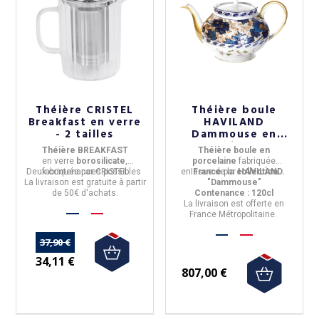
Théière CRISTEL
Théière boule
Breakfast en verre
HAVILAND
- 2 tailles
Dammouse en
porcelaine 120cl
Théière BREAKFAST
Théière boule en
en
verre
borosilicate
,
porcelaine
fabriquée
Deux contenances possibles
fabriquée par
CRISTEL
en
Issue de la
France
par
collection
HAVILAND.
La livraison est gratuite à partir
"Dammouse"
de 50€ d'achats.
Contenance : 120cl
La livraison est offerte en
France Métropolitaine.
37,90 €
34,11 €
807,00 €
(1 avis)