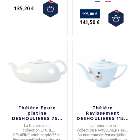
135,20 €
195,00 €
141,50 €
Théière Epure
Théière
platine
Ravissement
DESHOULIERES 75cl
DESHOULIERES 115cl
porcelaine
porcelaine
La
théière
de
la
La
théière
de
la
collection
EPURE
collection
RAVISSEMENT
est f
Sa contenance est de
PLATINE
est fabriquée en
75cl
.
Sa contenance est de
abriquée en
France
par
115cl
.
France
Livraison gratuite en France
par
Deshoulières,
en
Deshoulières,
Livraison gratuite en France
en
porcelaine