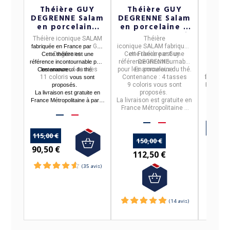
Théière GUY
Théière GUY
Thé
DEGRENNE Salam
DEGRENNE Salam
po
en porcelaine
en porcelaine 4
APIL
contenance 6
tasses - 9 coloris
Théière iconique SALAM
Théière
Th
tasses - 11
Guy
iconique SALAM
fabriquée
en
por
fabriquée en France par
coloris
Degrenne
Cette théière est une
en
France
par
Guy
Plusie
Cette théière est une
référence incontournable
DEGRENNE.
possib
référence incontournable pour
6 tasses
pour les amoureux du thé.
En
porcelaine
.
La théiè
théièr
Contenance :
les amoureux du thé.
11 coloris
Contenance : 4 tasses
fabriqué
avec les
vous sont
9 coloris
vous sont
une
La livrai
de la
cont
proposés.
proposés.
France 
La livraison est gratuite en
La livraison est gratuite en
France Métropolitaine à partir
France Métropolitaine à
de 50€ d'achats.
partir de 50€ d'achats.
89,20 
115,00 €
150,00 €
74,90
90,50 €
112,50 €