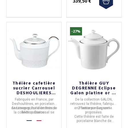
339,50 €
-27%
Théière cafetière
Théière GUY
sucrier Carrousel
DEGRENNE Eclipse
DESHOULIERES
Galon platine or en
porcelaine
porcelaine - 2
Fabriqués en
France
, par
De la collection
GALON,
coloris
Deshoulières
, en
porcelaine
retrouvez la
théière,
fabriquée
de Limoges, les éléments de
Livraison gratuite en France
en
2 finitions
France
par
vous sont
Degrenne
.
(2 avis)
la collection
Métropolitaine.
Carrousel
se
proposées.
déclinent ici en
cafetière, en
Cette théière est faite de
théière et en sucrier.
porcelaine blanche de
Limoges.