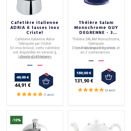
Cafetière italienne
Théière Salam
ADRIA 6 tasses inox
Monochrome GUY
Cristel
DEGRENNE - 3
coloris et 2 tailles
Cafetière italienne Adria
Théière SALAM Monochrome
,
fabriquée par Cristel
fabriquée
En inox brossé,
cette cafetière
Elle se décline en 3 coloris et
en
France
par
Degrenne.
est disponible en version
6
en 2 contenances.
tasses ou 10 tasses
Facile d'entretien
180,00 €
(36 avis)
49,90 €
131,90 €
44,91 €
-10%