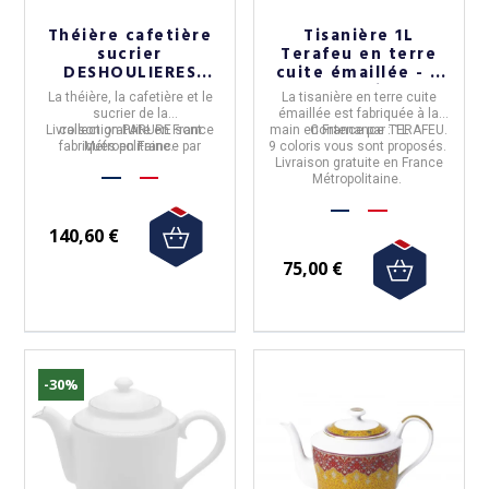
Théière cafetière
Tisanière 1L
sucrier
Terafeu en terre
DESHOULIERES
cuite émaillée - 9
Parure en
coloris
La
théière, la cafetière et le
La
tisanière
en
terre cuite
porcelaine
sucrier
de
la
émaillée
est fabriquée à la
Livraison gratuite en France
collection
PARURE
sont
main en
Contenance :
France par TERAFEU.
1L
fabriqués en
Métropolitaine.
France
par
9 coloris vous sont proposés.
Deshoulières,
en
porcelaine
Livraison gratuite en France
de Limoges.
Métropolitaine.
140,60 €
75,00 €
-30%