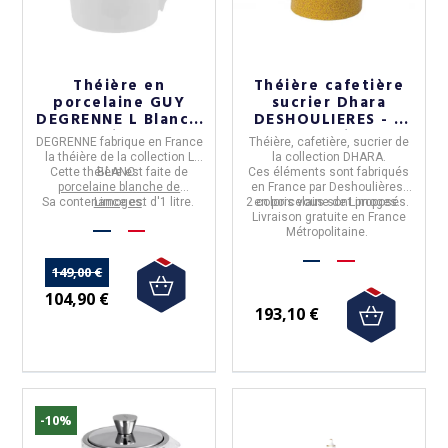
(1 avis)
Théière en
Théière cafetière
porcelaine GUY
sucrier Dhara
DEGRENNE L Blanc -
DESHOULIERES - 2
1 litre
coloris
DEGRENNE
fabrique en
France
Théière, cafetière, sucrier de
la
théière
de la collection
L
la collection DHARA
.
Cette théière est faite de
BLANC
.
Ces éléments sont fabriqués
porcelaine blanche de
en
France
par
Deshoulières
,
Sa contenance est
Limoges
.
d'1 litre.
2 coloris vous sont proposés.
en porcelaine de Limoges.
Livraison gratuite en France
Métropolitaine.
149,00 €
104,90 €
193,10 €
-10%