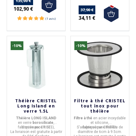
135,00 €
102,90 €
37,90 €
34,11 €
-10%
-10%
(1 avis)
Théière CRISTEL
Filtre à thé CRISTEL
Long Island en
tout inox pour
verre 1.5L
théière
Théière LONG ISLAND
Filtre à thé
en
acier inoxydable
en
verre
borosilicate
,
et silicone
,
fabriquée par
Contenance
CRISTEL
1.5L
S'adapte sur une théière de
fabriqué par
CRISTEL
La livraison est gratuite à partir
diamètre de
6cm à 9.5cm.