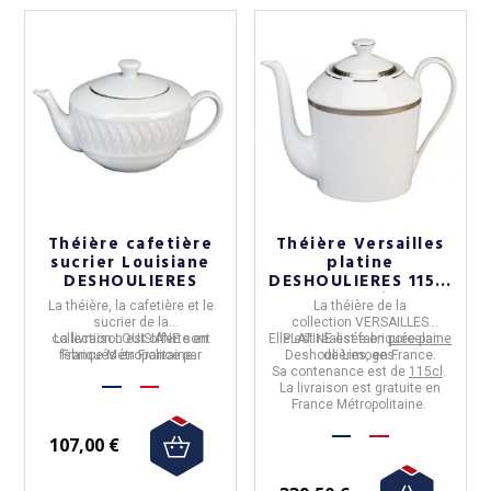
Théière cafetière
Théière Versailles
sucrier Louisiane
platine
DESHOULIERES
DESHOULIERES 115cl
porcelaine
La
théière, la cafetière et le
La
théière
de
la
sucrier
de
la
collection
VERSAILLES
collection
La livraison est offerte en
LOUISIANE
sont
Elle est réalisée en
PLATINE
est fabriquée par
porcelaine
fabriqués en
France Métropolitaine.
France
par
Deshoulières,
de Limoges.
en
France.
Deshoulières,
en porcelaine
Sa contenance est de
115cl
.
de Limoges.
La livraison est gratuite en
France Métropolitaine.
107,00 €