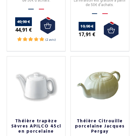
de 50€ d'achats.
La livraison est gratuite à partir
de 50€ d'achats.
49,90 €
19,90 €
44,91 €
17,91 €
Théière trapèze
Théière Citrouille
Sèvres APILCO 45cl
porcelaine Jacques
en porcelaine
Pergay