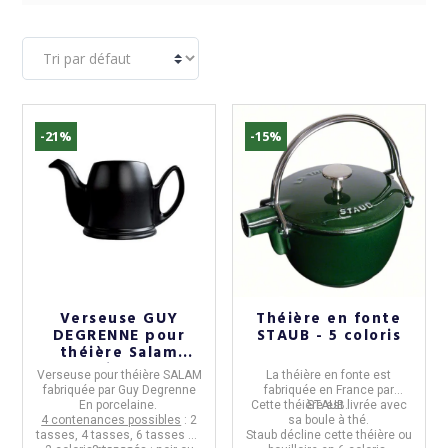
-21%
-15%
Verseuse GUY
Théière en fonte
DEGRENNE pour
STAUB - 5 coloris
théière Salam
porcelaine 2 4 6 8
(35 avis)
Verseuse pour théière SALAM
La
théière en fonte
est
tasses - 2 coloris
fabriquée par
Guy Degrenne
fabriquée en
France
par
En
porcelaine
.
Cette théière est livrée avec
STAUB
.
4 contenances possibles
: 2
sa boule à thé.
tasses, 4 tasses, 6 tasses ou
Staub décline cette théière ou