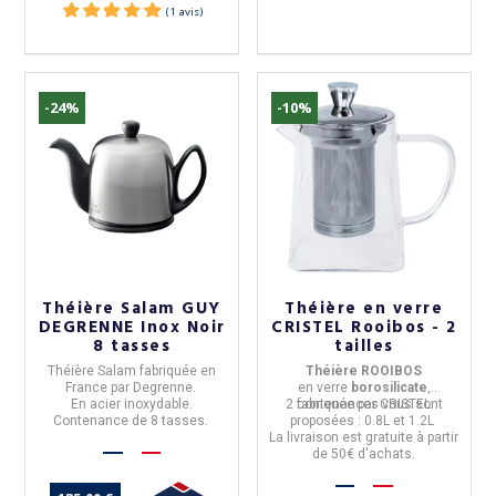
-24%
-10%
Théière Salam GUY
Théière en verre
DEGRENNE Inox Noir
CRISTEL Rooibos - 2
8 tasses
tailles
Théière Salam
fabriquée en
Théière ROOIBOS
France
par
Degrenne
.
en
verre
borosilicate
,
En acier inoxydable.
2 contenances vous sont
fabriquée par
CRISTEL
Contenance de 8 tasses.
proposées : 0.8L et 1.2L
La livraison est gratuite à partir
de 50€ d'achats.