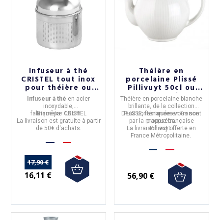
Infuseur à thé
Théière en
CRISTEL tout inox
porcelaine Plissé
pour théière ou
Pillivuyt 50cl ou
mug
150cl - 2 tailles
Infuseur à thé
en
acier
Théière
en
porcelaine blanche
inoxydable
,
brillante
, de la collection
fabriqué par
Diamètre
4.5cm
CRISTEL
Deux contenances vous sont
PLISSE
, fabriquée en
France
La livraison est gratuite à partir
par la marque française
proposées.
de 50€ d'achats.
La livraison est offerte en
Pillivuyt
.
France Métropolitaine.
17,90 €
16,11 €
56,90 €