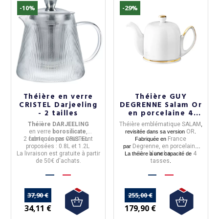
-10%
-29%
Théière en verre
Théière GUY
CRISTEL Darjeeling
DEGRENNE Salam Or
(5 avis)
- 2 tailles
en porcelaine 4
tasses
Théière DARJEELING
Théière emblématique SALAM
,
en
verre
borosilicate
,
OR
revisitée dans sa version
.
2 contenances vous sont
fabriquée par
CRISTEL
France
Fabriquée en
proposées : 0.8L et 1.2L
Degrenne, en porcelaine
par
La livraison est gratuite à partir
blanche.
4
La théière a une capacité de
de 50€ d'achats.
tasses
.
37,90 €
255,00 €
34,11 €
179,90 €