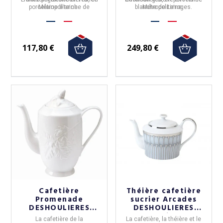
porcelaine
Métropolitaine.
blanche de
blanche de Limoges.
Métropolitaine.
Limoges.
117,80 €
249,80 €
(1 avis)
Cafetière
Théière cafetière
Promenade
sucrier Arcades
DESHOULIERES
DESHOULIERES
140cl
porcelaine - 2
La
cafetière
de
la
La
cafetière, la théière et le