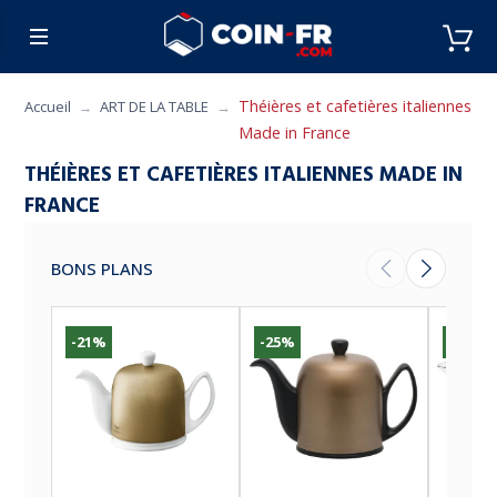
% BONS PLANS
CUISINE
MOBILIER
ART 
Théières et cafetières italiennes
Accueil
ART DE LA TABLE
Made in France
THÉIÈRES ET CAFETIÈRES ITALIENNES MADE IN
FRANCE
BONS PLANS
-21%
-25%
-16%