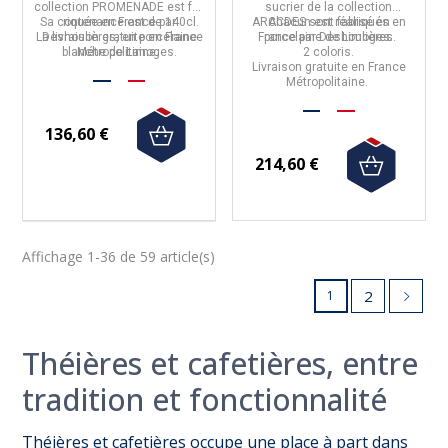
coloris
collection
PROMENADE
est fab
sucrier de la collection
Sa contenance est de 140cl.
riquée en
France
par
ARACDES
Chacun est réalisé en
sont fabriqués en
La livraison gratuite en France
Deshoulières,
en porcelaine
France
porcelaine
par
Deshoulières
de Limoges.
.
blanche de Limoges.
Métropolitaine.
2 coloris.
Livraison gratuite en France
Métropolitaine.
136,60 €
214,60 €
Affichage 1-36 de 59 article(s)
2
1
Théières et cafetières, entre
tradition et fonctionnalité
Théières et cafetières occupe une place à part dans