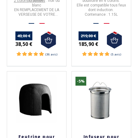
2 coloris proposés
8 tasses.
: noir ou
bouilloire en
6 coloris.
blanc
Elle est
compatible tous feux
EN REMPLACEMENT DE LA
dont induction.
VERSEUSE DE VOTRE
Contenance : 1.15L
THEIERE
49,00 €
219,00 €
38,50 €
185,90 €
-5%
Feutrine pour
Infuseur pour