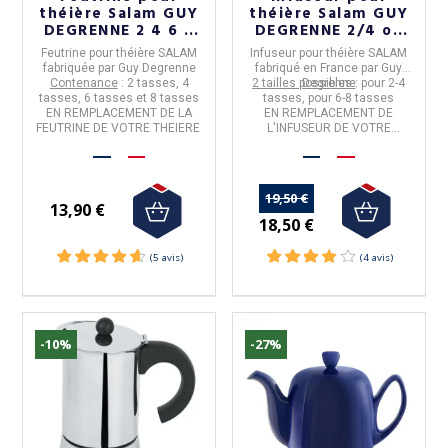
théière Salam GUY
théière Salam GUY
DEGRENNE 2 4 6 8
DEGRENNE 2/4 ou
tasses
6/8 tasses
Feutrine pour théière SALAM
Infuseur pour théière SALAM
fabriquée par
Guy Degrenne
fabriqué en
France
par
Guy
Contenance
: 2 tasses, 4
2 tailles possibles
Degrenne
: pour 2-4
tasses, 6 tasses et 8 tasses
tasses, pour 6-8 tasses
EN REMPLACEMENT DE LA
EN REMPLACEMENT DE
FEUTRINE DE VOTRE THEIERE
L'INFUSEUR DE VOTRE
THEIERE
19,50 €
13,90 €
18,50 €
-10%
-27%