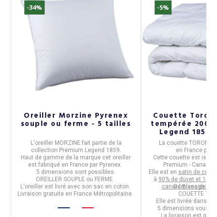
-34%
-5%
x
Oreiller Morzine Pyrenex
Couette Toron
 6
souple ou ferme - 5 tailles
tempérée 200g
Legend 1859 - 
L'
oreiller MORZINE
fait partie de la
La
couette TORONT
collection
Premium Legend 1859
.
en
France
par
P
Haut de gamme de la marque cet oreiller
Cette couette est issue 
FT
est fabriqué en
France
par
Pyrenex
.
Premium - Canard
d
5 dimensions sont possibles.
Elle est en
satin de coton
OREILLER SOUPLE ou FERME.
à
90% de duvet et 10% 
L'oreiller est livré avec son sac en coton.
canard Blanc des Py
Garnissage de 
Livraison gratuite en France Métropolitaine.
COUETTE TEM
Elle est livrée dans so
5 dimensions vous so
La livraison est grat