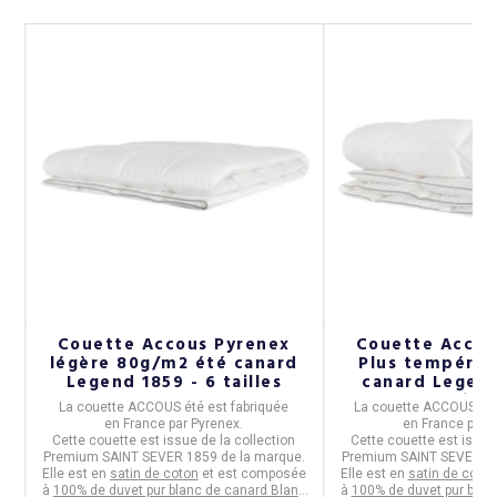
Couette Accous Pyrenex
Couette Accou
légère 80g/m2 été canard
Plus tempéré
Legend 1859 - 6 tailles
canard Legend
taille
La
couette ACCOUS été
est fabriquée
La
couette ACCOUS Pl
en
France
par
Pyrenex
.
en
France
par
P
Cette couette est issue de la collection
Cette couette est issue 
s
Premium SAINT SEVER 1859
de la marque.
Premium SAINT SEVER 1
Elle est en
satin de coton
et est composée
Elle est en
satin de coton
à
100% de duvet pur blanc de canard Blanc
à
100% de duvet pur blan