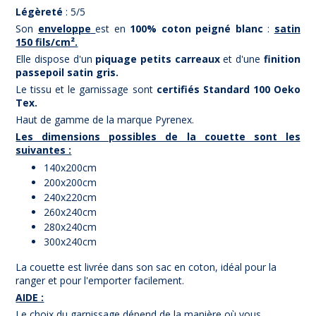
Légèreté
: 5/5
Son
enveloppe
est en
100% coton peigné blanc
:
satin
150 fils/cm².
Elle dispose d'un
piquage petits carreaux
et d'une
finition
passepoil satin gris.
Le tissu et le garnissage sont
certifiés Standard 100 Oeko
Tex.
Haut de gamme de la marque Pyrenex.
Les dimensions possibles de la couette sont les
suivantes :
140x200cm
200x200cm
240x220cm
260x240cm
280x240cm
300x240cm
La couette est livrée dans son sac en coton, idéal pour la
ranger et pour l'emporter facilement.
AIDE :
Le choix du garnissage dépend de la manière où vous