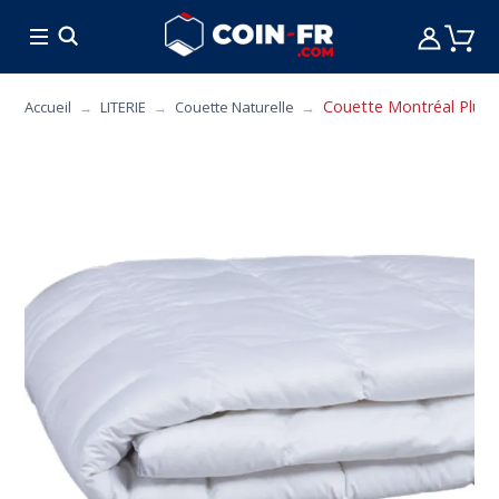
% BONS PLANS
CUISINE
MOBILIER
ART 
Couette Montréal Plus 
Accueil
LITERIE
Couette Naturelle