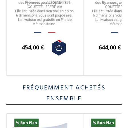
des Pyrénées neuf LEGEND 1859.
Garnissage de 80g/m².
des Pyrénées neuf 
Garnissage de 
COUETTE LEGERE été
COUETTE TEM
Elle est livrée dans son sac en coton.
Elle est livrée dans so
6 dimensions vous sont proposées.
6 dimensions vous so
La livraison est gratuite en France
La livraison est grat
Métropolitaine.
Métropolita
454,00 €
644,00 €
FRÉQUEMMENT ACHETÉS
ENSEMBLE
% Bon Plan
% Bon Plan