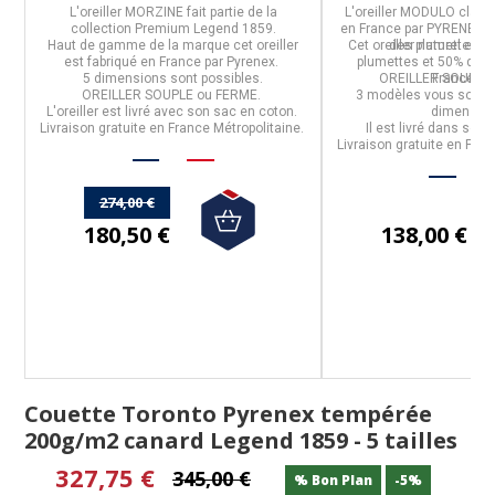
L'
oreiller MORZINE
fait partie de la
L'
oreiller MODULO clas
collection
Premium Legend 1859
.
en
France
par
PYRENEX
e
Haut de gamme de la marque cet oreiller
Cet oreiller naturel es
des plumettes et
est fabriqué en
France
par
Pyrenex
.
plumettes et 50% duve
5 dimensions sont possibles.
OREILLER SOUPLE
France ne
OREILLER SOUPLE ou FERME.
3 modèles vous sont p
L'oreiller est livré avec son sac en coton.
dimensio
Livraison gratuite en France Métropolitaine.
Il est livré dans son
Livraison gratuite en Fran
274,00 €
180,50 €
138,00 €
Couette Toronto Pyrenex tempérée
200g/m2 canard Legend 1859 - 5 tailles
327,75 €
345,00 €
% Bon Plan
-5%