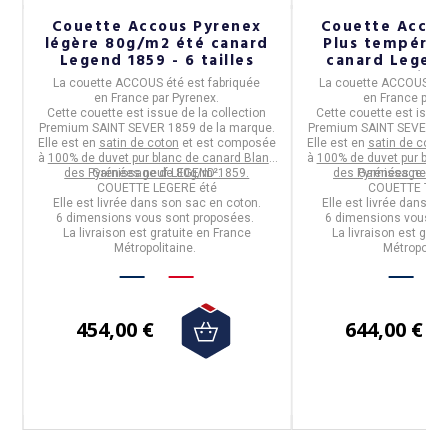
Couette Accous Pyrenex
Couette Accou
légère 80g/m2 été canard
Plus tempéré
Legend 1859 - 6 tailles
canard Legend
taille
La
couette ACCOUS été
est fabriquée
La
couette ACCOUS Pl
en
France
par
Pyrenex
.
en
France
par
P
Cette couette est issue de la collection
Cette couette est issue 
s
Premium SAINT SEVER 1859
de la marque.
Premium SAINT SEVER 1
Elle est en
satin de coton
et est composée
Elle est en
satin de coton
à
100% de duvet pur blanc de canard Blanc
à
100% de duvet pur blan
des Pyrénées neuf LEGEND 1859.
Garnissage de 80g/m².
des Pyrénées neuf 
Garnissage de 
COUETTE LEGERE été
COUETTE TEM
Elle est livrée dans son sac en coton.
Elle est livrée dans so
6 dimensions vous sont proposées.
6 dimensions vous so
La livraison est gratuite en France
La livraison est grat
Métropolitaine.
Métropolita
454,00 €
644,00 €