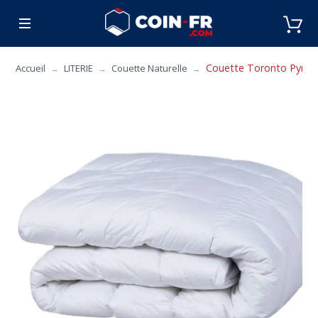
% BONS PLANS
CUISINE
MOBILIER
ART 
Couette Toronto Pyrene
Accueil
LITERIE
Couette Naturelle