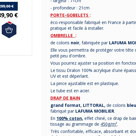
- largeur : 71cm
Métropolitaine.
299,00 €
- profondeur : 21cm
100,50 €
94,95 €
89,90 €
PORTE-GOBELETS
:
89,90 €
éco-responsable fabriqué en France à partir
pratique et facile à installer.
OMBRELLE
:
de coloris
noir
, fabriquée par
LAFUMA MOB
Elle vous permettra de protéger votre tête d
petit peu d'ombre.
Vous pourrez ajuster sa position en fonctio
Le tissu Dralon 100% acrylique d'une épais
UV et est déperlant.
La pince ajustable est en plastique.
Le tube est en acier.
DRAP DE BAIN
grand format, LITTORAL,
de coloris
bleu
fabriqué par
LAFUMA MOBILIER
.
En
100% coton,
effet chiné, ce drap de ba
tissage au grammage de
450g/m²
.
Très confortable, efficace, absorbant et doux