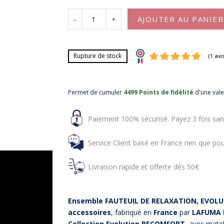
-
+
AJOUTER AU PANIER
Rupture de stock
Permet de cumuler
4499 Points de fidélité
d'une val
Paiement 100% sécurisé. Payez 3 fois san
Service Client basé en France rien que pou
Livraison rapide et offerte dès 50€
Ensemble FAUTEUIL DE RELAXATION, EVOL
accessoires
, fabriqué en
France
par
LAFUMA 
Collection Evolution BECOMFORT
, avec mate