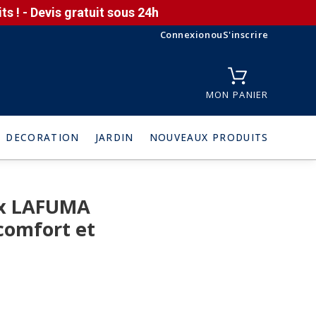
s ! - Devis gratuit sous 24h
Connexion
ou
S'inscrire
MON PANIER
DECORATION
JARDIN
NOUVEAUX PRODUITS
ax LAFUMA
comfort et