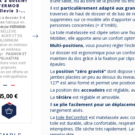
c à dossier
Banc avec
Banc avec
d'une table, ou au bord de la piscine ou en
FERMOB
dossier et
dossier
Il est
particulièrement adapté aux gran
llevie 3-4
accoudoirs
FERMOB
traverses de haut de dossier et de bas de 
laces en
FERMOB
Luxembourg 2-
c à dossier 3-4
Banc avec dossier et
Banc avec dossier 2-3
supprimées sur ce modèle afin d'apporter u
étal - 25
Luxembourg 2
3 places en
ces
fabriqué en
accoudoirs 2 places
places
fabriqué
personnes concernées (+ d'1m80).
coloris
places en
métal - 25
ce
 de la
par
collection
FERMOB.
Issu de la
fabriqué
collection
en
Issu de la
France
collection
par
FERMO
métal - 25
coloris
BELLEVIE.
en
France
LUXEMBOURG.
par
FERMO
LUXEMBOURG.
B.
La toile matelassée est clipée selon une fi
coloris
n
ACIER ET EN
En
ALUMINIUM
B.
.
En
ALUMINIUM
.
Mobilier, elle apporte ainsi un confort optim
ALUMINIUM
.
Utilisation
en intérieur
Utilisation
en intérieur
Multi-positions
, vous pourrez régler l'incl
sation
en intérieur
et en extérieur.
et en extérieur.
 en extérieur.
Design : FREDERIC
Design : FREDERIC
Le dossier est ergonomique pour un confor
gn :
PAGNON ET
SOFIA
SOFIA
maintien du dos grâce à la fixation par cli
PELHAÎTRE
25 coloris
vous sont
25 coloris
vous sont
oloris
vous sont
proposés.
proposés.
épaules.
proposés.
Livraison est offerte en
Livraison est offerte en
La
position "zéro gravité"
dont dispose s
son est offerte en
France métropolitaine.
France métropolitaine.
jambes placées un peu au dessus du niveau
e métropolitaine.
127° est ainsi formé et permet une position
La position des
accoudoirs
est réglable, av
599,00 €
559,00 €
45,00 €
La
têtière
est réglable et amovible.
Il
se plie facilement pour un déplacem
rangement aisés.
La
toile BeComfort
est matelassée avec cou
toile est durable, ultra confortable, respira
intempéries. Elle sèche très rapidement. La 
remplaçable.