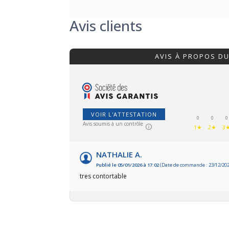
Avis clients
AVIS À PROPOS D
VOIR L'ATTESTATION
0
0
0
Avis soumis à un contrôle
1★
2★
3
NATHALIE A.
Publié le 05/01/2026 à 17:02
(Date de commande : 23/12/202
tres contortable