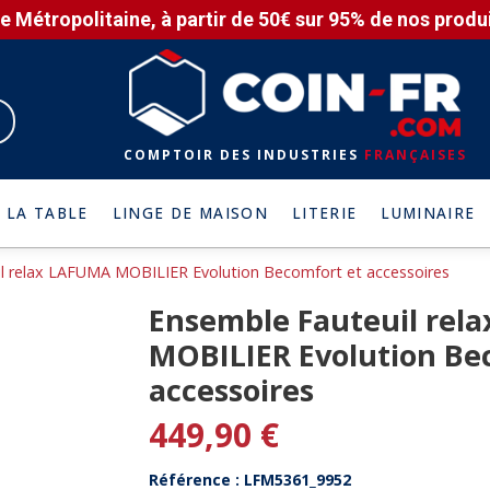
e Métropolitaine, à partir de 50€ sur 95% de nos produit
COMPTOIR DES INDUSTRIES
FRANÇAISES
 LA TABLE
LINGE DE MAISON
LITERIE
LUMINAIRE
l relax LAFUMA MOBILIER Evolution Becomfort et accessoires
Ensemble Fauteuil rel
MOBILIER Evolution Be
accessoires
449,90 €
Référence : LFM5361_9952