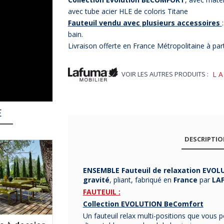
avec tube acier HLE de coloris Titane
Fauteuil vendu avec plusieurs accessoires
bain.
Livraison offerte en France Métropolitaine à par
VOIR LES AUTRES PRODUITS :
L
E
DESCRIPTI
ENSEMBLE Fauteuil de relaxation EVO
gravité
, pliant, fabriqué en
Fr
ance
par
LAF
FAUTEUIL :
Collection EVOLUTION BeComfort
Un fauteuil relax multi-positions que vous