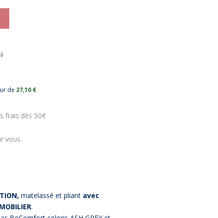
eur de
27,10 €
(1 avis)
s frais dès 50€
r vous.
UTION,
matelassé et pliant
avec
MOBILIER
.
las BeComfort coloris ASH GREY et