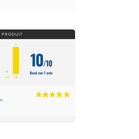
U PRODUIT
1
10
/10
0
Basé sur 1 avis
★
4★
5★
5)