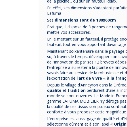
de la piscine... ou sur un fauteuil Relax.
En effet, ses dimensions
s'adaptent parfait
Lafuma
Ses
dimensions
sont de
180x60cm
Pratique, il dispose de 3 poches de rangemen
mettre vos accessoires.
En le mettant sur un fauteuil, il protège en
fauteuil, tout en vous apportant davantage
Maintenant soixantenaire dans le paysage 
su, à travers le temps, développer son savoir-
de l’innovation de par ses 12 brevets dépo
l’entreprise a su rester à la pointe de l’inn
savoir-faire au service de la robustesse et 
l’exportation de
l’art de vivre « à la franç
Depuis le village d’Anneyron dans la Drôme
qualité
et
tradition
perdurent d’une si inc
monde se sont ouvertes. Le Made in France s
gamme LAFUMA MOBILIER n’y déroge pas. Le
la qualité de ces tissus somptueux sont aut
conforte à vous proposer cette magnifiqu
L’entreprise est aussi gage de qualité et d’
sélectionne dûment et à son label
« Origin