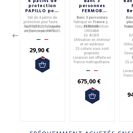
egoa
4 patins de
Banc 3
Ban
rise
protection
personnes
38
PAPILLO pour
FERMOB
Be
 2
fauteuil
Origami en
p
ec
Set de 4 patins de
Banc 3 personnes
Ban
s
Butterfly
métal - 25
m
rs
protection
pour fauteuil
fabriqué en
Fr
ance
par
pla
papillon
coloris
u même
ué en
Fauteuil à commander
BUTTERFLY, fabriqués
Issu de la
FERMOB.
collection
Fran
Issu
gné Luc
tière
en
séparément sur notre
France
par
PAPILLO
.
ORIGAMI.
.
 sont
site.
En
ACIER
.
E
r sa
Utilisation
en intérieur
hoisir
.
et en extérieur
Utili
29,90 €
veau de
25 coloris
vous sont
et
ôtés et
rs
proposés.
Desi
abillage
ont à
Livraison est offerte en
us est
i
.
10
France métropolitaine.
25 c
rance
.
ine.
Livrai
Franc
675,00 €
 €
9