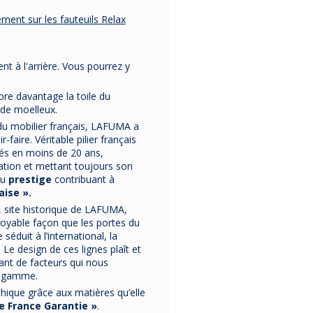
ement sur les fauteuils Relax
t à l'arrière. Vous pourrez y
core davantage la toile du
 de moelleux.
du mobilier français, LAFUMA a
faire. Véritable pilier français
sés en moins de 20 ans,
ovation et mettant toujours son
du
prestige
contribuant à
aise ».
, site historique de LAFUMA,
royable façon que les portes du
éduit à l’international, la
 design de ces lignes plaît et
ant de facteurs qui nous
e gamme.
éthique grâce aux matières qu’elle
e France Garantie »
.