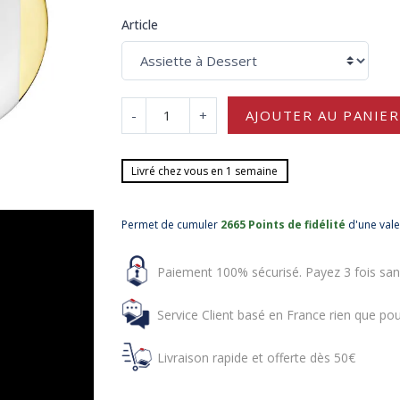
Article
-
+
AJOUTER AU PANIER
Livré chez vous en 1 semaine
Permet de cumuler
2665 Points de fidélité
d'une val
Paiement 100% sécurisé. Payez 3 fois san
Service Client basé en France rien que pou
Livraison rapide et offerte dès 50€