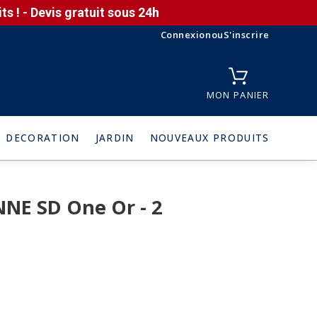
s ! - Devis gratuit sous 24h
Connexion
ou
S'inscrire
MON PANIER
DECORATION
JARDIN
NOUVEAUX PRODUITS
NNE SD One Or - 2