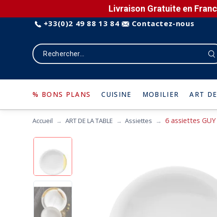
Livraison Gratuite en Franc
+33(0)2 49 88 13 84
Contactez-nous
% BONS PLANS
CUISINE
MOBILIER
ART DE
6 assiettes GUY
Accueil
ART DE LA TABLE
Assiettes