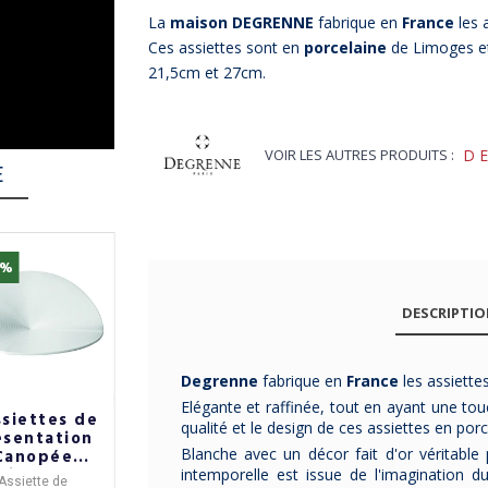
La
maison DEGRENNE
fabrique en
France
les 
Ces assiettes sont en
porcelaine
de Limoges et
21,5cm et 27cm.
VOIR LES AUTRES PRODUITS :
D
E
5%
-21%
-14%
DESCRIPTI
Degrenne
fabrique en
France
les assiette
Elégante et raffinée, tout en ayant une tou
ssiettes de
2 bols
2 bols
qualité et le design de ces assiettes en po
ésentation
biseautés
biseautés
Blanche avec un décor fait d'or véritable 
Canopée
cocottes GUY
cocottes GUY
llivuyt en
DEGRENNE
DEGRENNE
intemporelle est issue de l'imagination du
Assiette de
Les
2 bols cocottes
Les
2 petits bols