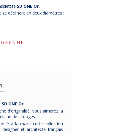
assiettes
SD ONE Or.
 se déclinent en deux diamètres :
EGRENNE
-13%
% Bon Plan
-12%
-25%
ON
s
SD ONE Or
.
che d'originalité, vous aimerez la
2 bols
2 bols
2 cocott
rcelaine de Limoges.
cocottes GUY
cocottes GUY
Bahia G
posé à la main, cette collection
DEGRENNE
DEGRENNE
DEGRENNE
Gourmet 140cl
Gourmet 50cl
tailles 
 designer et architecte français
Les
2 bols
Les
2 bols
Cocottes en grè