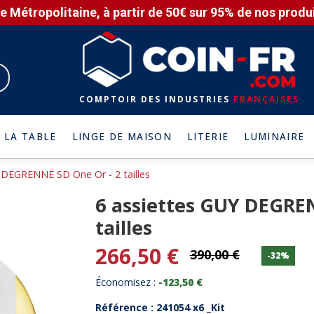
e Métropolitaine, à partir de 50€ sur 95% de nos produit
COMPTOIR DES INDUSTRIES
FRANÇAISES
 LA TABLE
LINGE DE MAISON
LITERIE
LUMINAIRE
 DEGRENNE SD One Or - 2 tailles
6 assiettes GUY DEGRE
tailles
266,50 €
390,00 €
-32%
Économisez :
-123,50 €
Référence : 241054 x6 _Kit