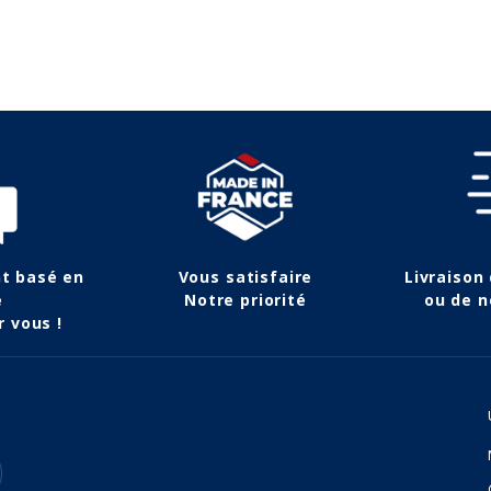
nt basé en
Vous satisfaire
Livraison
e
Notre priorité
ou de n
r vous !