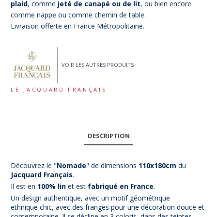
plaid
, comme
jeté de canapé ou de lit
, ou bien encore
comme nappe ou comme chemin de table.
Livraison offerte en France Métropolitaine.
VOIR LES AUTRES PRODUITS :
LE JACQUARD FRANÇAIS
DESCRIPTION
Découvrez le "
Nomade
" de dimensions
110x180cm
du
Jacqu
ard Français
.
Il est en
100% lin
et est
fabriqué en France
.
Un design authentique, avec un motif géométrique
ethnique chic, avec des franges pour une décoration douce et
contemporaine. Il se décline en 3 coloris, dans des teintes