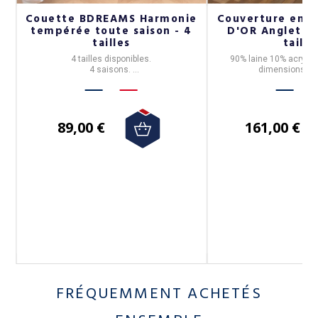
Couette BDREAMS Harmonie
Couverture en l
tempérée toute saison - 4
D'OR Anglet - 3
tailles
taille
4 tailles disponibles.
90% laine 10% acryliq
4 saisons.
dimensions, 3 c
de
Saine et facile d'entretien.
89,00 €
161,00 €
FRÉQUEMMENT ACHETÉS