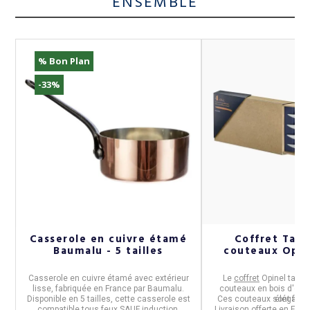
ENSEMBLE
% Bon Plan
-33%
e
Casserole en cuivre étamé
Coffret Tabl
Baumalu - 5 tailles
couteaux Opine
Casserole en cuivre étamé avec extérieur
Le
coffret
Opinel
table 
lisse
, fabriquée en
France
par
Baumalu.
couteaux en bois d'olivi
é,
Disponible en
5 tailles
, cette casserole
est
Ces couteaux sont fabr
éléganc
t
compatible tous feux SAUF induction.
Livraison offerte en Fran