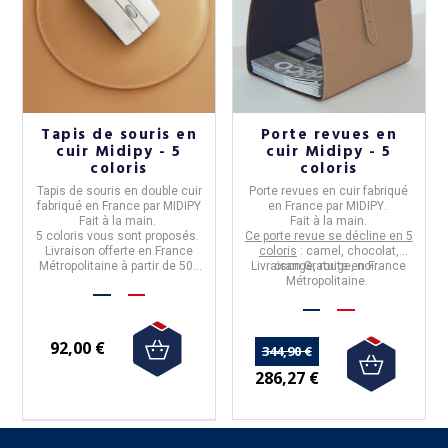
Tapis de souris en
Porte revues en
cuir Midipy - 5
cuir Midipy - 5
coloris
coloris
Tapis de souris en double cuir
Porte revues en cuir
fabriqué
fabriqué en
France
par
MIDIPY
en
France
par
MIDIPY
.
Fait à la main.
Fait à la main.
5 coloris vous sont proposés.
Ce porte revue se décline en 5
Livraison offerte en France
coloris
: camel, chocolat,
Métropolitaine à partir de 50€
Livraison Gratuite en France
orange, rouge, noir.
d'achat.
Métropolitaine.
92,00 €
344,90 €
286,27 €