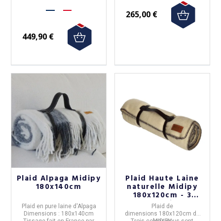
265,00 €
449,90 €
Plaid Alpaga Midipy
Plaid Haute Laine
180x140cm
naturelle Midipy
180x120cm - 3
coloris
Plaid en pure laine d'Alpaga
Plaid de
Dimensions : 180x140cm
dimensions 180x120cm de