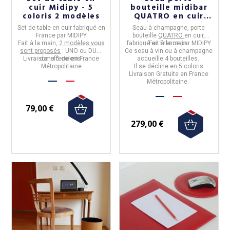
cuir Midipy - 5
bouteille midibar
coloris 2 modèles
QUATRO en cuir
Midipy - 4 coloris
Set de table en cuir
fabriqué en
Seau à champagne, porte
France
par
MIDIPY
bouteille
QUATRO
en cuir,
Fait à la main,
2 modèles vous
fabriqué en
Fait à la main.
France
par
MIDIPY
sont proposés
: UNO ou DUO,
Ce seau à vin ou à champagne
Livraison offerte en France
dans 5 coloris
accueille 4 bouteilles.
Métropolitaine
Il se décline en 5 coloris
Livraison Gratuite en France
Métropolitaine.
79,00 €
279,00 €