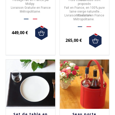
Tissage fait en
France
par
Trois coloris vous sont
MIDIPY
Midipy
.
proposés
Livraison Gratuite en France
Fait en France, en 100% pure
Métropolitaine.
laine vierge naturelle
Livraison Gratuite en France
Woolmark.
Métropolitaine.
449,00 €
265,00 €
Set de table en
Seau porte