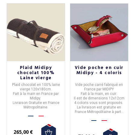
Plaid Midipy
Vide poche en cuir
chocolat 100%
Midipy - 4 coloris
Laine vierge
Plaid chocolat en 100% laine
Vide poche carré
fabriqué en
vierge
120x180cm
.
France
par
MIDIPY
Fait à la main en France par
Fait à la main, en
cuir
.
Midipy.
Il est de dimensions
12x12cm
Livraison Gratuite en France
4 coloris vous sont proposés.
Métropolitaine.
La livraison est gratuite en
France Métropolitaine à partir
de 50€ d'achats.
265,00 €