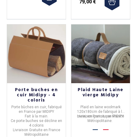
79,00 €
Porte buches en
Plaid Haute Laine
cuir Midipy - 4
vierge Midipy
coloris
Porte bûches en cuir
, fabriqué
Plaid
en laine
woolmark
en
France
par
MIDIPY
120x180cm de fabriqué à la
Fait à la main.
Livraison gratuite en France
main, en
France
, par
MIDIPY
Ce porte buches
se décline en
Métropolitaine.
4 coloris
Livraison Gratuite en France
Métropolitaine