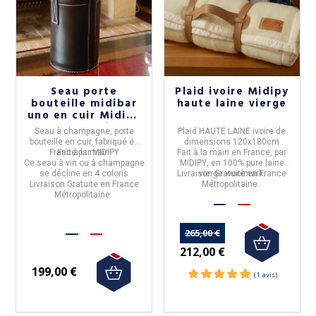
Seau porte
Plaid ivoire Midipy
bouteille midibar
haute laine vierge
uno en cuir Midipy
- 4 coloris
Seau à champagne, porte
Plaid HAUTE LAINE ivoire
de
bouteille
en cuir, fabriqué en
dimensions
120x180cm
France
Fait à la main.
par
MIDIPY
Fait à la main en
France
, par
Ce seau à vin ou à champagne
MIDIPY
, en
100% pure laine
se décline en 4 coloris
Livraison Gratuite en France
vierge woolmark
.
Livraison Gratuite en France
Métropolitaine.
Métropolitaine.
265,00 €
212,00 €
199,00 €