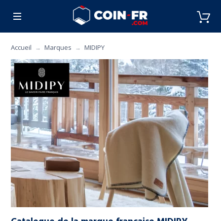
% BONS PLANS
CUISINE
MOBILIER
ART 
Accueil
Marques
MIDIPY