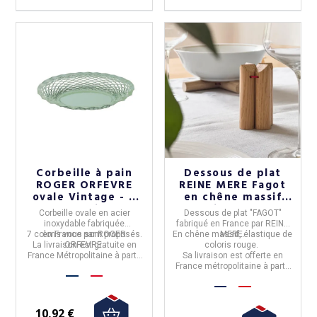
Corbeille à pain
Dessous de plat
ROGER ORFEVRE
REINE MERE Fagot
ovale Vintage - 7
en chêne massif
coloris
Elastique Rouge
Corbeille ovale en acier
Dessous de plat "FAGOT"
inoxydable
fabriquée
fabriqué en
France
par
REINE
7 coloris
en
France
vous sont proposés.
par
ROGER
En
chêne massif
MERE.
, élastique de
La livraison est
ORFEVRE.
gratuite
en
coloris rouge.
France Métropolitaine à partir
Sa livraison est offerte en
de 50€ d'achats.
France métropolitaine à partir
de 50€ d'achats.
10,92 €