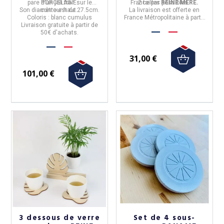
pare d'un joli trait sur le
PORCELAINE.
France
2 tailles possibles.
par
REINE MERE.
Son diamètre est de
contour haut.
27.5cm.
La livraison est offerte en
Coloris : blanc cumulus
France Métropolitaine à partir
Livraison gratuite à partir de
de 50€ d'achats.
50€ d'achats.
31,00 €
101,00 €
3 dessous de verre
Set de 4 sous-