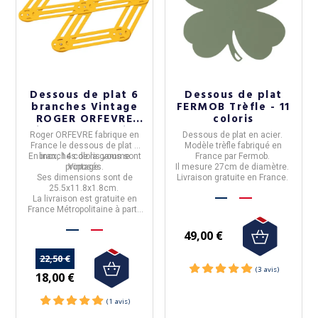
Dessous de plat 6
Dessous de plat
branches Vintage
FERMOB Trèfle - 11
ROGER ORFEVRE
coloris
(3 avis)
inox - 14 coloris
Roger ORFEVRE
fabrique en
Dessous de plat
en
acier
.
France
le
dessous de plat 6
Modèle
trèfle
fabriqué en
En
branches
inox
, 14 coloris vous sont
de la
gamme
France
par
Fermob
.
proposés.
Vintage
.
Il mesure
27cm de diamètre.
Ses dimensions sont de
Livraison gratuite en France.
25.5x11.8x1.8cm.
La livraison est
gratuite
en
France Métropolitaine à partir
de 50€ d'achat.
49,00 €
22,50 €
18,00 €