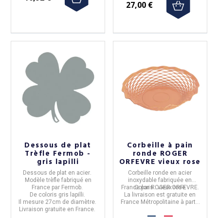
27,00 €
Dessous de plat
Corbeille à pain
Trèfle Fermob -
ronde ROGER
gris lapilli
ORFEVRE vieux rose
Dessous de plat
en
acier
.
Corbeille ronde en acier
(1 avis)
Modèle
trèfle
fabriqué en
inoxydable
fabriquée en
France
par
Fermob
.
France
Coloris : vieux rose
par
ROGER ORFEVRE.
De coloris gris lapilli.
La livraison est
gratuite
en
Il mesure
27cm de diamètre.
France Métropolitaine à partir
Livraison gratuite en France.
de 50€ d'achats.