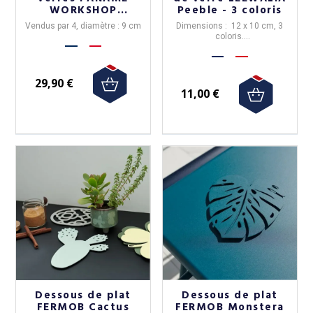
WORKSHOP
Peeble - 3 coloris
Monstera en béton
Vendus par 4, diamètre : 9 cm
Dimensions : 12 x 10 cm, 3
coloris.
Vendus par 4 !
29,90 €
11,00 €
Dessous de plat
Dessous de plat
FERMOB Cactus
FERMOB Monstera