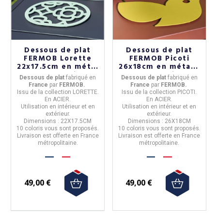
Dessous de plat
Dessous de plat
FERMOB Lorette
FERMOB Picoti
22x17.5cm en métal
26x18cm en métal -
- 10 coloris
10 coloris
Dessous de plat
fabriqué en
Dessous de plat
fabriqué en
Franc
e
par
FERMOB.
Franc
e
par
FERMOB.
Issu de la
collection LORETTE.
Issu de la
collection PICOTI.
En
ACIER
.
En
ACIER
.
Utilisation
en intérieur et en
Utilisation
en intérieur et en
extérieur.
extérieur.
Dimensions :
22X17.5CM
Dimensions :
26X18CM
10 coloris
vous sont proposés.
10 coloris
vous sont proposés.
Livraison est offerte en France
Livraison est offerte en France
métropolitaine.
métropolitaine.
49,00 €
49,00 €