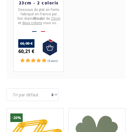
23cm - 2 coloris
Dessous de plat
en
fonte
fabriqué en
France
par
Son diamètre est de
Staub
.
23cm
et
deux coloris
vous sont
proposés : rouge cerise et
gris graphite.
66,90 €
60,21 €
-20%