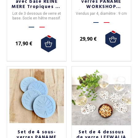
avec base REINE
verres PANAME
MERE Tropiques en
WORKSHOP
hêtre
Limonade en béton
Lot de 3 dessous de verre et
Vendus par 4, diamètre : 9 cm
base. Socle en hêtre massif.
29,90 €
17,90 €
Set de 4 sous-
Set de 4 dessous
verres PANAME
de verre LEEWALIA