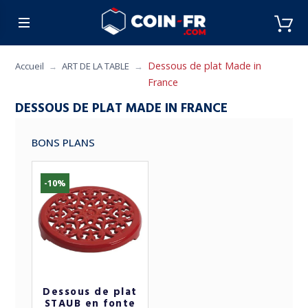
% BONS PLANS
CUISINE
MOBILIER
ART 
Dessous de plat Made in
Accueil
ART DE LA TABLE
France
DESSOUS DE PLAT MADE IN FRANCE
BONS PLANS
-10%
Dessous de plat
STAUB en fonte