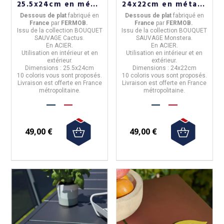
25.5x24cm en métal
24x22cm en métal -
- 10 coloris
10 coloris
Dessous de plat
fabriqué en
Dessous de plat
fabriqué en
Franc
e
par
FERMOB.
Franc
e
par
FERMOB.
Issu de la
collection BOUQUET
Issu de la
collection BOUQUET
SAUVAGE Cactus.
SAUVAGE Monstera.
En
ACIER
.
En
ACIER
.
Utilisation
en intérieur et en
Utilisation
en intérieur et en
extérieur.
extérieur.
Dimensions :
25.5x24cm
Dimensions :
24x22cm
10 coloris
vous sont proposés.
10 coloris
vous sont proposés.
Livraison est offerte en France
Livraison est offerte en France
métropolitaine.
métropolitaine.
49,00 €
49,00 €