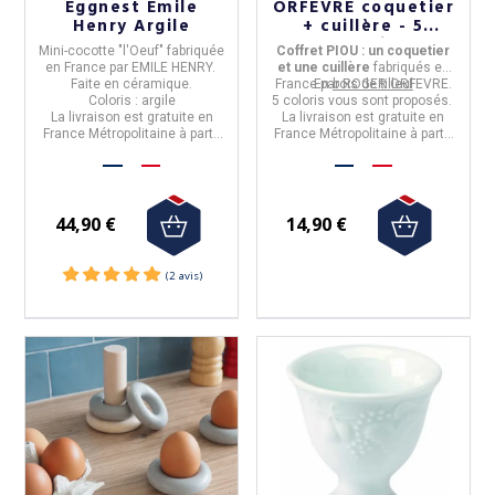
Eggnest Emile
ORFEVRE coquetier
Henry Argile
+ cuillère - 5
coloris
Mini-cocotte "l'Oeuf"
fabriquée
Coffret PIOU : un coquetier
en
France
par
EMILE HENRY.
et une cuillère
fabriqués en
Faite en
céramique
.
France
En
par
bois de tilleul
ROGER ORFEVRE.
Coloris : argile
5 coloris
vous sont proposés.
La livraison est gratuite en
La livraison est
gratuite
en
France Métropolitaine à partir
France Métropolitaine à partir
de 50€ d'achat.
de 50€ d'achats
44,90 €
14,90 €