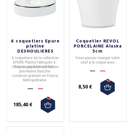
6 coquetiers Epure
Coquetier REVOL
platine
PORCELAINE Alaska
DESHOULIERES
5cm
6 coquetiers
de la collection
Vous pouvez manger votre
EPURE Platine
fabriqués en
oeuf à la coque avec
Chaque coquetier est fait en
France
par
Deshoulières
.
élégance!
porcelaine blanche.
Livraison gratuite en France
Métropolitaine.
8,50 €
185,40 €