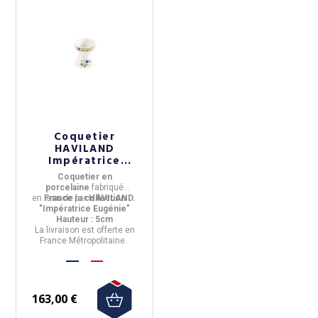
Coquetier
HAVILAND
Impératrice
Eugénie en
Coquetier en
porcelaine 5cm
porcelaine
fabriqué
en
France
Issu de la
par
collection
HAVILAND.
"Impératrice Eugénie"
Hauteur : 5cm
La livraison est offerte en
France Métropolitaine.
163,00 €