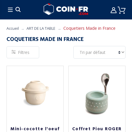
% BONS PLANS
CUISINE
MOBILIER
ART 
Coquetiers Made in France
Accueil
ART DE LA TABLE
COQUETIERS MADE IN FRANCE
Filtres
Mini-cocotte l'oeuf
Coffret Piou ROGER