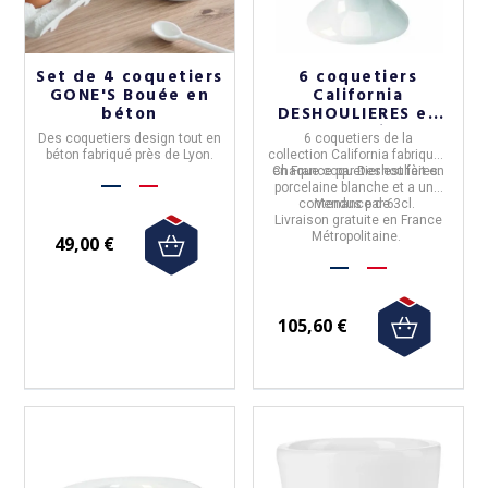
Set de 4 coquetiers
6 coquetiers
GONE'S Bouée en
California
béton
DESHOULIERES en
porcelaine
Des coquetiers design tout en
6 coquetiers
de la
béton fabriqué près de Lyon.
collection
California
fabriqués
en
Chaque coquetier est fait en
France
par
Deshoulières
.
porcelaine blanche
et a une
contenance de 3cl.
Vendus par 6.
Livraison gratuite en France
Métropolitaine.
49,00 €
(2 avis)
105,60 €