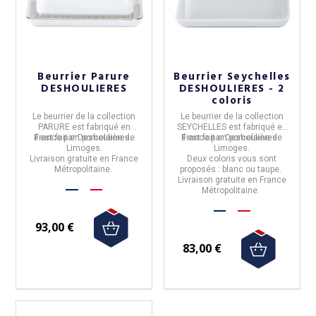
Beurrier Parure
Beurrier Seychelles
DESHOULIERES
DESHOULIERES - 2
coloris
Le
beurrier de la collection
Le
beurrier de la collection
PARURE
est fabriqué en
SEYCHELLES
est fabriqué en
Il est fait en porcelaine de
France
par
Deshoulières
.
Il est fait en porcelaine de
France
par
Deshoulières
.
Limoges.
Limoges.
Livraison gratuite en France
Deux coloris vous sont
Métropolitaine.
proposés : blanc ou taupe.
Livraison gratuite en France
Métropolitaine.
93,00 €
83,00 €