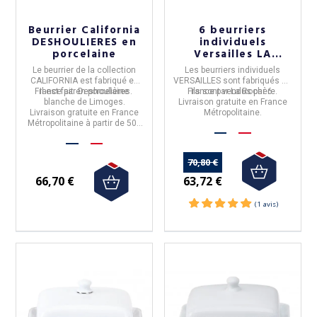
Beurrier California
6 beurriers
DESHOULIERES en
individuels
porcelaine
Versailles LA
ROCHERE
Le
beurrier de la collection
Les
beurriers individuels
CALIFORNIA
est fabriqué en
VERSAILLES
sont fabriqués en
France
Il est fait en
par
Deshoulières
porcelaine
.
France
Ils sont vendus par 6.
par
La Rochère
.
blanche de Limoges.
Livraison gratuite en France
Livraison gratuite en France
Métropolitaine.
Métropolitaine à partir de 50€
d'achat.
70,80 €
63,72 €
66,70 €