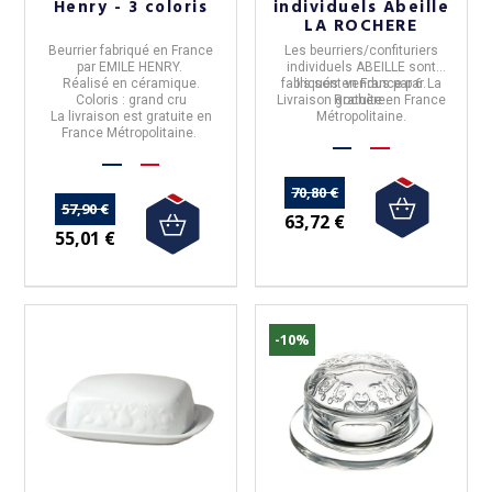
Henry - 3 coloris
individuels Abeille
LA ROCHERE
Beurrier
fabriqué en
France
Les
beurriers/confituriers
par
EMILE HENRY.
individuels
ABEILLE
sont
Réalisé en
céramique
.
fabriqués en
Ils sont vendus par 6.
France
par
La
Coloris : grand cru
Livraison gratuite en France
Rochère
.
La livraison est gratuite en
Métropolitaine.
France Métropolitaine.
70,80 €
57,90 €
63,72 €
55,01 €
-10%