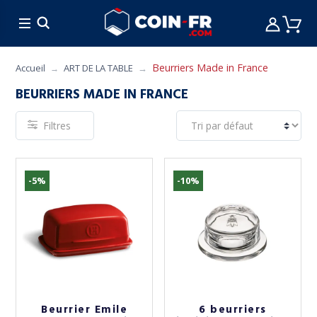
% BONS PLANS
CUISINE
MOBILIER
ART 
Beurriers Made in France
Accueil
ART DE LA TABLE
BEURRIERS MADE IN FRANCE
Filtres
-5%
-10%
Beurrier Emile
6 beurriers