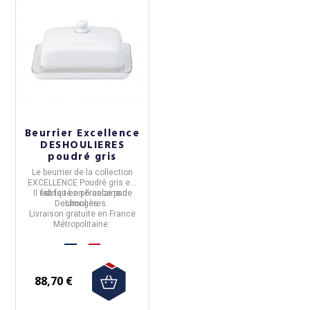
Beurrier Excellence
DESHOULIERES
poudré gris
Le
beurrier de la collection
EXCELLENCE Poudré gris
est
Il est fait en porcelaine de
fabriqué en
France
par
Deshoulières
Limoges.
.
Livraison gratuite en France
Métropolitaine.
88,70 €