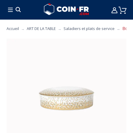
% BONS PLANS
CUISINE
MOBILIER
ART 
Bonb
Accueil
ART DE LA TABLE
Saladiers et plats de service