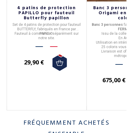
se
4 patins de protection
Banc 3 person
PAPILLO pour fauteuil
Origami en mé
Butterfly papillon
colori
en
Set de 4 patins de protection
pour fauteuil
Banc 3 personnes
fabri
BUTTERFLY, fabriqués en
France
par
FERMOB
uc
Fauteuil à commander séparément sur
PAPILLO
.
Issu de la
collecti
notre site.
En
ACIE
Utilisation
en intérieur
25 coloris
vous son
de
Livraison est offer
métropolita
.
29,90 €
675,00 €
FRÉQUEMMENT ACHETÉS