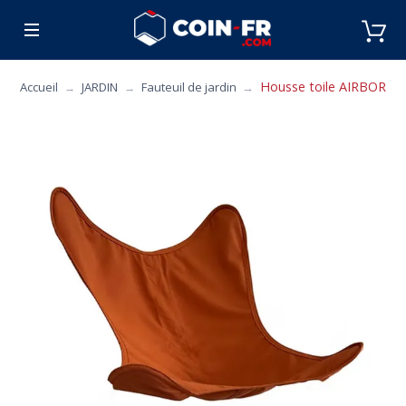
% BONS PLANS
CUISINE
MOBILIER
ART 
Housse toile AIRBORNE 
Accueil
JARDIN
Fauteuil de jardin