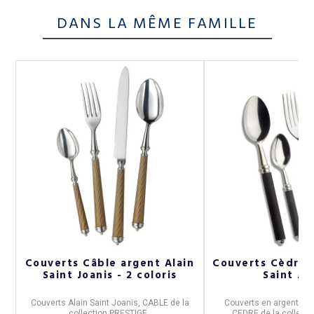
DANS LA MÊME FAMILLE
t
Couverts Câble argent Alain
Couverts Cèdre 
Saint Joanis - 2 coloris
Saint Jo
Couverts
Alain Saint Joanis
,
CABLE
de la
Couverts en argent
Ala
collection
PRESTIGE
.
CEDRE
de la collect