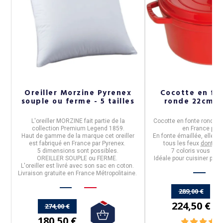
Oreiller Morzine Pyrenex
Cocotte en fo
souple ou ferme - 5 tailles
ronde 22cm - 
n
L'
oreiller MORZINE
fait partie de la
Cocotte en fonte ronde
collection
Premium Legend 1859
.
en
France
par
t
Haut de gamme de la marque cet oreiller
En fonte émaillée, elle es
est fabriqué en
France
par
Pyrenex
.
tous les feux
dont ind
e.
5 dimensions sont possibles.
7 coloris
vous sont
OREILLER SOUPLE ou FERME.
Idéale pour cuisiner pour
L'oreiller est livré avec son sac en coton.
Livraison gratuite en France Métropolitaine.
289,00 €
224,50 €
274,00 €
180,50 €