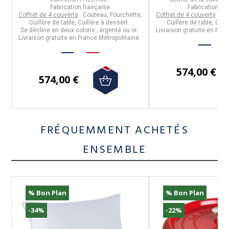
Fabrication française
Fabrication fr
e,
Coffret de 4 couverts
: Couteau, Fourchette,
Coffret de 4 couverts
: Co
Cuillère de table, Cuillère à dessert.
Cuillère de table, Cuil
.
Se décline en deux coloris ; argenté ou or.
Livraison gratuite en Fran
e.
Livraison gratuite en France Métropolitaine.
574,00 €
574,00 €
FRÉQUEMMENT ACHETÉS
ENSEMBLE
% Bon Plan
% Bon Plan
-34%
-22%