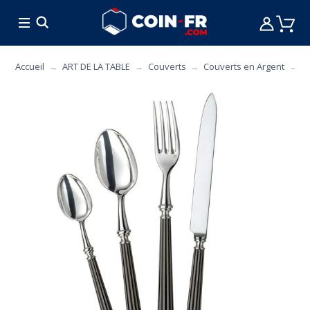
% BONS PLANS
CUISINE
MOBILIER
ART 
C
Accueil
ART DE LA TABLE
Couverts
Couverts en Argent