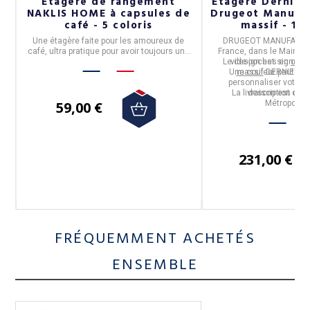
Étagère de rangement
Etagère Dernier 
NAKLIS HOME à capsules de
Drugeot Manufa
café - 5 coloris
massif - 14 
es
Une étagère faite pour les amoureux de
DRUGEOT MANUFACT
s.
café, ultra pratique pour avoir toujours une
France,
dans le Maine et
dosette à disposition. Disponible en 5
Le design est signé
vide-poches
en
chên
Ma
couleurs.
Une couleur peut être
massif
DERNIER CO
personnaliser votre ét
La livraison est offe
description ci-
59,00 €
Métropolita
231,00 €
FRÉQUEMMENT ACHETÉS
ENSEMBLE