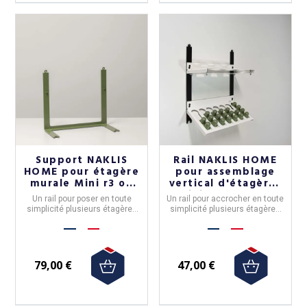
Support NAKLIS
Rail NAKLIS HOME
HOME pour étagère
pour assemblage
murale Mini r3 ou
vertical d'étagères
r4 - 2 modèles 5
Mini R1 et R2 - 2
Un rail pour poser en toute
Un rail pour accrocher en toute
coloris
modèles 5 coloris
simplicité plusieurs étagères
simplicité plusieurs étagères
Naklis Home. 6 couleurs et 2
Naklis Home. 6 couleurs et
hauteurs au choix
longueurs au choix
79,00 €
47,00 €