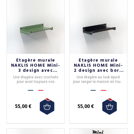
Étagère murale
Étagère murale
NAKLIS HOME Mini-
NAKLIS HOME Mini-
3 design avec
2 design avec bord
crochets - 5 coloris
- 5 coloris
Une étagère avec crochets
Une étagère au look épuré
pour avoir toujours vos
pour ranger la maison en toute
accessoires à portée de main.
simplicité. Disponible en 5
Disponible en 5 couleurs.
couleurs.
55,00 €
55,00 €