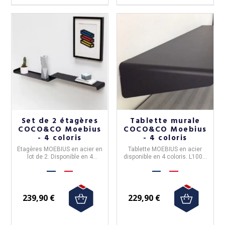
Set de 2 étagères
Tablette murale
COCO&CO Moebius
COCO&CO Moebius
- 4 coloris
- 4 coloris
Étagères MOEBIUS
en
acier
en
Tablette MOEBIUS
en acier
lot de 2. Disponible en
4
disponible en
4 coloris
. L100 x
coloris
. L50 x l13 cm
l25 cm
239,90 €
229,90 €