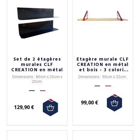
Set de 2 étagères
Etagère murale CLF
murales CLF
CREATION en métal
CREATION en métal
et bois - 3 coloris
de supports
Dimensions : 80cm x 20cm x
Dimensions : 90cm x 22cm.
20cm.
99,00 €
129,90 €