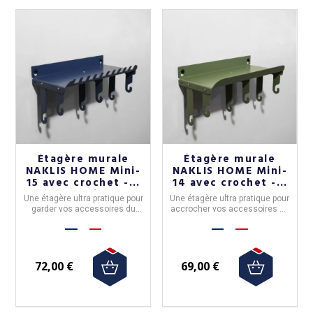
Étagère murale
Étagère murale
NAKLIS HOME Mini-
NAKLIS HOME Mini-
15 avec crochet - 5
14 avec crochet - 5
coloris
coloris
Une étagère ultra pratique pour
Une étagère ultra pratique pour
garder vos accessoires du
accrocher vos accessoires du
quotidien à portée de mains. 6
quotidien.
couleurs au choix
72,00 €
69,00 €