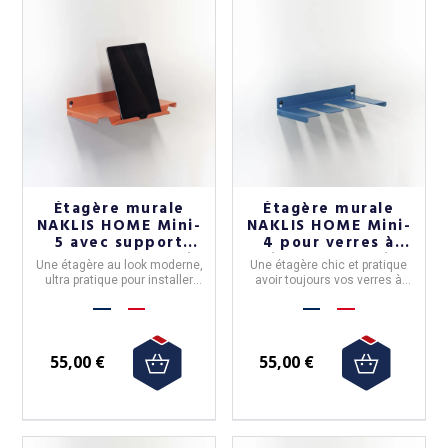
Étagère murale
Étagère murale
NAKLIS HOME Mini-
NAKLIS HOME Mini-
5 avec support
4 pour verres à
tablette - 5 coloris
pieds - 5 coloris
Une étagère au look moderne,
Une étagère chic et pratique
ultra pratique pour installer
avoir toujours vos verres à
votre smartphone à portée de
pieds à portée de main.
vue. Disponible en 5 couleurs.
Disponible en 5 couleurs.
55,00 €
55,00 €