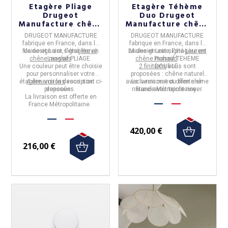
Etagère Pliage
Etagère Téhème
Drugeot
Duo Drugeot
Manufacture chêne
Manufacture chêne
massif - 4 tailles 14
massif - 2 teintes
DRUGEOT MANUFACTURE
DRUGEOT MANUFACTURE
coloris
fabrique en
France,
dans le
fabrique en
France,
dans le
Maine et Loire
Le design est signé
, l'étagère
Hervé
en
Le design est signé
Maine et Loire
, l'étagère
Laurent
en
chêne massif
Langlais
PLIAGE.
.
chêne massif
Pichaud
TEHEME
.
Une couleur peut être choisie
2 finitions
DOUBLE.
vous sont
pour personnaliser votre
proposées : chêne naturel
étagère, voir la description ci-
4 dimensions
vous sont
avec verni mat ou bien chêne
La livraison est offerte en
proposées.
dessous.
naturel avec teinte noyer.
France Métropolitaine.
La livraison est offerte en
France Métropolitaine.
420,00 €
216,00 €