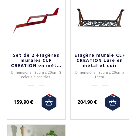
Set de 2 étagères
Etagère murale CLF
murales CLF
CREATION Lure en
CREATION en métal
métal et cuir
courbe - 3 coloris
Dimensions : 80cm x 20cm. 3
Dimensions : 80cm x 20cm x
coloris diponibles.
16cm.
159,90 €
204,90 €