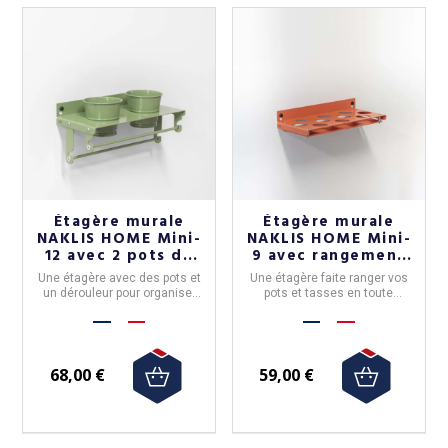
Étagère murale
Étagère murale
NAKLIS HOME Mini-
NAKLIS HOME Mini-
12 avec 2 pots de
9 avec rangement
fleur et dérouleurs
pour pots et tasses
Une étagère avec des pots et
Une étagère faite ranger vos
- 5 coloris
- 5 coloris
un dérouleur pour organiser
pots et tasses en toute
votre espace intérieur - c'est
sécurité. Disponible en 5
vous qui décidez! Disponible
couleurs.
en 2 versions et 5 couleurs.
68,00 €
59,00 €