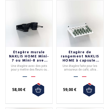
Étagère murale
Étagère de
NAKLIS HOME Mini-
rangement NAKLIS
7 ou Mini-8 avec
HOME à capsules
pots de fleur - 2
de café - 5 coloris
Une étagère avec des pots
Une étagère faite pour les
modèles 5 coloris
pour y mettre des fleurs ou
amoureux de café, ultra
des couverts - c'est vous qui
pratique pour avoir toujours
décidez! Disponible en 5
une dosette à disposition.
couleurs et 2 versions.
Disponible en 5 couleurs.
58,00 €
59,00 €