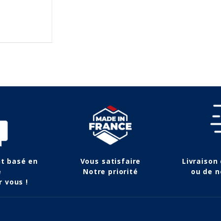
nt basé en
Vous satisfaire
Livraison
e
Notre priorité
ou de n
r vous !