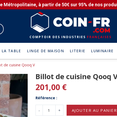
e Métropolitaine, à partir de 50€ sur 95% de nos produit
COMPTOIR DES INDUSTRIES
FRANÇAISES
 LA TABLE
LINGE DE MAISON
LITERIE
LUMINAIRE
lot de cuisine Qooq V
Billot de cuisine Qooq 
201,00 €
Référence :
-
+
AJOUTER AU PANIER