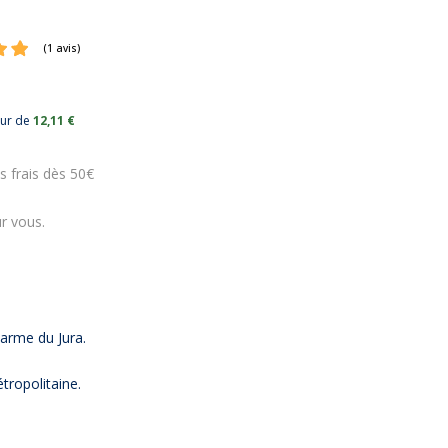
eur de
12,11 €
(1 avis)
s frais dès 50€
r vous.
arme du Jura.
tropolitaine.