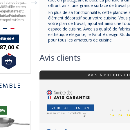
imensions
de 45 à 75cm
plancha de 45
es fabriquée par
ALLURE DUO
fabriquée
INGENIEUSE
fabriquée
offrant ainsi une grande surface de travail 
à 75cm
BRET
te desserte est
. Elle est en
En
acier
en
France
de
coloris noir
par
LE
En
en
acier
France
de
par
coloris
LE
ée gratuitement
s de charme du
et en acier inoxydable.
MARQUIER.
MARQUIER.
noir.
En plus de sa fonctionnalité, cette planch
lateau est d'une
ra teinté noir.
our la France
Convient à une
Convient à une
élément décoratif pour votre cuisine. Vous p
sseur de 10cm.
tropolitaine.
plancha de
45 à 75cm.
plancha de
45 à 75cm.
votre plan de travail, ajoutant ainsi une to
La livraison est
La livraison est
espace de cuisine. Avec sa qualité de fabric
gratuite en France
gratuite en France
Métropolitaine.
Métropolitaine.
esthétique élégante, le Billot V design Stu
 430,00 €
pour tous les amateurs de cuisine.
287,00 €
494,50 €
513,50 €
Avis clients
AVIS À PROPOS D
EMBLE
VOIR L'ATTESTATION
10%
-12%
-10%
0
0
0
Avis soumis à un contrôle
1★
2★
3