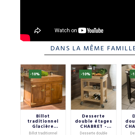
DANS LA MÊME FAMILL
-10%
-10%
-
 à
Billot
Desserte
r en
traditionnel
double étages
dou
BRET
Glacière
CHABRET -
CHA
Chabret -
plusieurs
-
uper en
Billot traditionnel
Desserte double
De