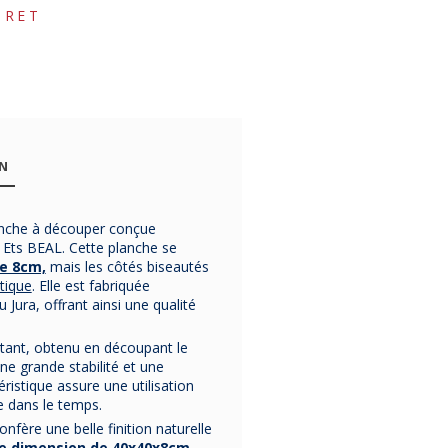
BRET
ON
anche à découper conçue
 Ets BEAL. Cette planche se
e 8cm,
mais les côtés biseautés
tique
. Elle est fabriquée
Jura, offrant ainsi une qualité
stant, obtenu en découpant le
une grande stabilité et une
Desserte LE
Desserte LE
Guéridon
ristique assure une utilisation
MARQUIER
MARQUIER
roulett
e dans le temps.
noire meuble
table 110 XL
FERMO
 confère une belle finition naturelle
80 avec
noire
Guinguett
Desserte meuble 80
Desserte TABLE 110
Guéridon à roul
e dimension de 40x40x8cm
,