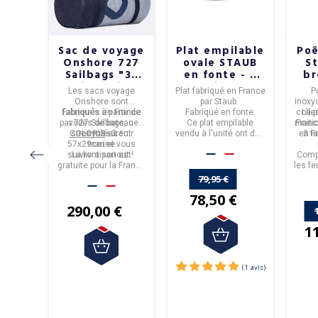
de 3
Sac de voyage
Plat empilable
Poê
les
Onshore 727
ovale STAUB
St
trate
Sailbags "3"
en fonte - 5
br
16 18
cuir marine
tailles
man
 3
Les
sacs voyage
Plat fabriqué en France
P
cm
sues de
Onshore
sont
par Staub.
inoxy
isées en
TRATE
Fabriqués en
fabriqués à partir de
France
Fabriqué en fonte.
colle
La 
able
ées
par
voiles de bateau
727 Sailbags
, ces
Ce plat empilable
manch
Finit
cm de
ristel.
COLORIS
sacs mesurent
recyclées
: 3 cuir
!
vendu à l'unité ont des
en
3 t
F
.
57x29cm
marine
et vous
dimensions de : 21cm,
s sont
suivront partout !
La livraison est
24cm, 28cm, 32cm et
Compa
ec tous
gratuite pour la France
37cm.
les fe
t avec
métropolitaine.
79,95 €
le four
78,50 €
290,00 €
€
1