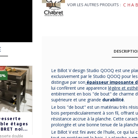
VOIR LES AUTRES PRODUITS :
CHA
E
DESCRIPTI
Le Billot V design Studio QOOQ est une pl
10%
exclusivement par le Studio QOOQ pour les
distingue par son
épaisseur imposante d
lui confèrent une apparence
légère et esthé
entièrement en bois "de bout" de charme du 
supérieure et une grande
durabilité
.
Le bois "de bout" est un matériau très rési
bois perpendiculairement à son fil, offrant 
Desserte
Desserte LE
Desserte LE
résistance accrue à la planche. Cette caracté
ble étages
MARQUIER
MARQUIER
prolongée et une bonne tenue de la planch
BRET noire
Allure Duo
Ingénieuse
Le Billot V est fini avec de l'huile, ce qui lui
 plusieurs
pour plancha
noire pour
sserte double
Desserte SIGNATURE
Desserte Exclusive
tout en protégeant le bois. La planche a
un