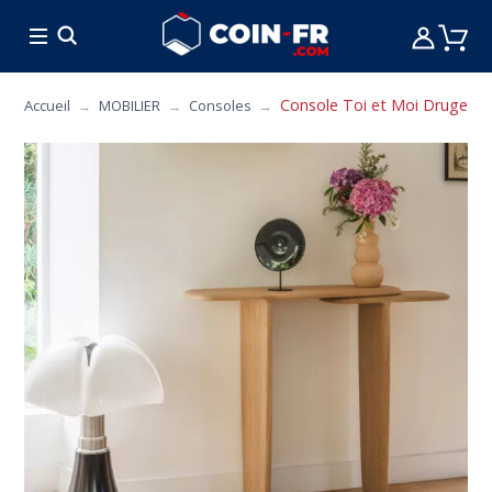
% BONS PLANS
CUISINE
MOBILIER
ART 
Console Toi et Moi Drugeot 
Accueil
MOBILIER
Consoles