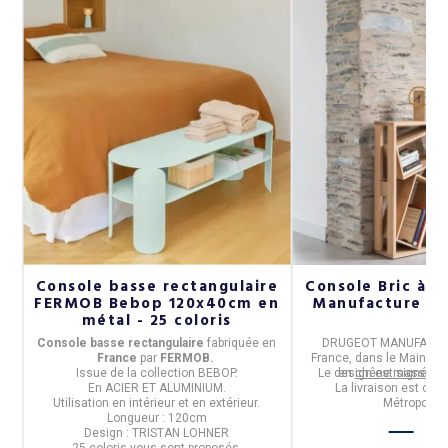
Console basse rectangulaire
Console Bric à b
FERMOB Bebop 120x40cm en
Manufacture ch
métal - 25 coloris
x
Console basse rectangulaire
fabriquée en
DRUGEOT MANUFACT
Franc
e
par
FERMOB.
France,
dans le Maine et
Issue de la
collection BEBOP.
Le design est signé
en
chêne massif
Pie
BR
En
ACIER ET ALUMINIUM
.
La livraison est offe
Utilisation
en intérieur et en extérieur.
Métropolita
Longueur : 120cm
Design : TRISTAN LOHNER
25 coloris
vous sont proposés.