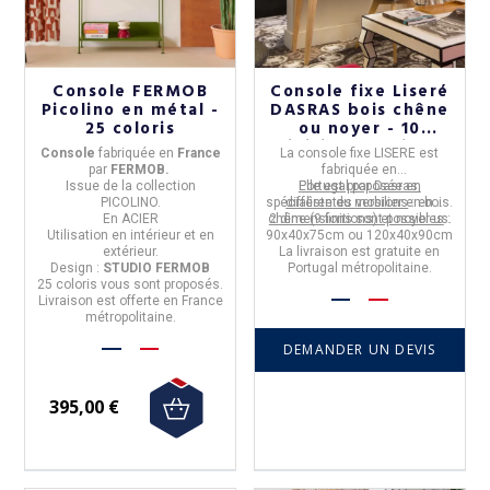
Console FERMOB
Console fixe Liseré
Picolino en métal -
DASRAS bois chêne
25 coloris
ou noyer - 10
finitions 2 tailles
Console
fabriquée en
Franc
e
La
console fixe LISERE
est
par
FERMOB.
fabriquée en
Issue de la
collection
Portugal
Elle est proposée en
par
Dasras
,
PICOLINO.
spécialiste du mobilier en bois.
différentes versions
: en
En
ACIER
chêne (9 finitions) et noyer us.
2 dimensions sont possibles
:
Utilisation
en intérieur et en
90x40x75cm ou 120x40x90cm
extérieur.
La livraison est
gratuite
en
Design :
STUDIO FERMOB
Portugal métropolitaine.
25 coloris
vous sont proposés.
Livraison est offerte en France
métropolitaine.
DEMANDER UN DEVIS
395,00 €