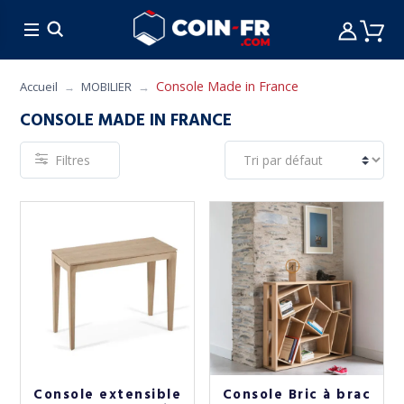
% BONS PLANS
CUISINE
MOBILIER
ART 
Console Made in France
Accueil
MOBILIER
CONSOLE MADE IN FRANCE
Filtres
Console extensible
Console Bric à brac