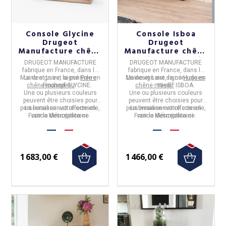
Console Glycine
Console Isboa
Drugeot
Drugeot
Manufacture chêne
Manufacture chêne
massif - 14 coloris
massif - 14 coloris
DRUGEOT MANUFACTURE
DRUGEOT MANUFACTURE
fabrique en
France,
dans le
fabrique en
France,
dans le
Maine et Loire
Le design est signé
,
la
console
Pierre
en
Maine et Loire
Le design est signé
,
la
console
Hugues
en
chêne massif
Rochepeau
GLYCINE
.
.
chêne massif
Weill
.
ISBOA
.
Une ou plusieurs couleurs
Une ou plusieurs couleurs
peuvent être choisies pour
peuvent être choisies pour
personnaliser votre console,
La livraison est offerte en
personnaliser votre console,
La livraison est offerte en
France Métropolitaine.
voir la description ci-
France Métropolitaine.
voir la description ci-
dessous.
dessous.
1 683,00 €
1 466,00 €