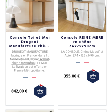
Console Toi et Moi
Console REINE MERE
Drugeot
en chêne
Manufacture chêne
74x25x90cm
massif
DRUGEOT MANUFACTURE
LA CONSOLE
, Chêne Massif et
fabrique en
France,
dans le
Acier.
L74 x l25 x H90 cm
.
Maine et Loire
Le design est signé
,
la
console
Laurent
en
chêne massif
PICHAUD
TOI ET MOI
.
.
La livraison est offerte en
France Métropolitaine.
355,00 €
842,00 €