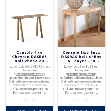
Console fixe
Console fixe Buzz
Chevron DASRAS
DASRAS bois chêne
bois chêne ou
ou noyer - 10
noyer - 10 finitions
finitions 3 tailles
La
console fixe CHEVRON
est
La
console fixe BUZZ
est
3 tailles
fabriquée
fabriquée
au
Elle est proposée en
Portugal
par
Dasras
,
au
Elle est proposée en
Portugal
par
Dasras
,
spécialiste du mobilier en bois.
différentes versions
: en
spécialiste du mobilier en bois.
différentes versions
: en
chêne (9 finitions) et noyer us.
3 dimensions sont possibles
:
chêne (9 finitions) et noyer us.
3 dimensions sont possibles
:
100x40x90cm, 120x40x90cm,
90x43x75cm, 100x43x75cm,
La livraison est
140x40x90cm
gratuite
en
La livraison est
110x43x75cm
gratuite
en
Portugal métropolitaine.
Portugal métropolitaine.