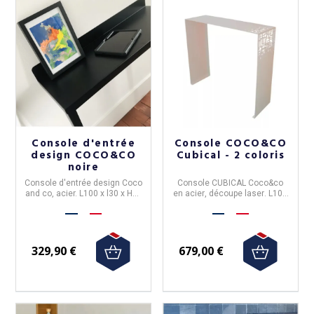
Console d'entrée
Console COCO&CO
design COCO&CO
Cubical - 2 coloris
noire
Console d'entrée design Coco
Console CUBICAL
Coco&co
and co, acier. L100 x l30 x H90
en
acier
, découpe
laser
. L100
cm.
x l30 x H90 cm.
329,90 €
679,00 €