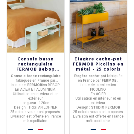
Console basse
Etagère cache-pot
rectangulaire
FERMOB Picolino en
FERMOB Bebop
métal - 25 coloris
120x40cm en métal
Console basse rectangulaire
Etagère cache-pot
fabriquée
- 25 coloris
fabriquée en
Franc
e
par
en
Franc
e
par
FERMOB.
Issue de la
FERMOB.
collection BEBOP.
Issue de la
collection
En
ACIER ET ALUMINIUM
.
PICOLINO.
Utilisation
en intérieur et en
En
ACIER
extérieur.
Utilisation
en intérieur et en
Longueur : 120cm
extérieur.
Design : TRISTAN LOHNER
Design :
STUDIO FERMOB
25 coloris
vous sont proposés.
25 coloris
vous sont proposés.
Livraison est offerte en France
Livraison est offerte en France
métropolitaine.
métropolitaine.