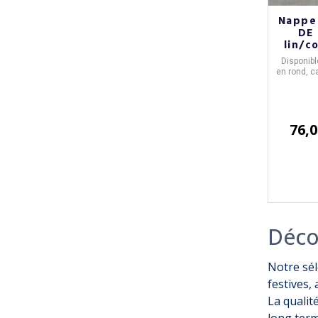
Nappe
DE 
lin/co
Disponibl
en rond, c
tiss
76,0
Déco
Notre sé
festives, 
La qualité
long term