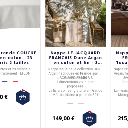
 ronde COUCKE
Nappe LE JACQUARD
Napp
 en coton - 23
FRANCAIS Dune Argan
F
oris 2 tailles
en coton et lin - 3
Toua
tailles
l
tres et 23 coloris au
Nappe
issue de la collection
DUNE
Nappe
is
, traitement TEFLON
Argan,
fabriquée en
France
, par
LE
Argan,
f
JACQUARD FRANCAIS.
En coton et lin
JA
3 dimensions
vous sont
3 d
proposées
La livraison est gratuite en France
La livrai
0 €
Métropolitaine à partir de 50€
Métrop
d'achat.
149,00 €
215