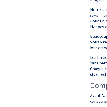
Notre cat
savoir-fai
Pour un 
Nappes e
Beaucoup 
Vous y re
leur esth
Les finit
sans perd
Chaque ré
style rec
Comp
Avant l'a
consacrer