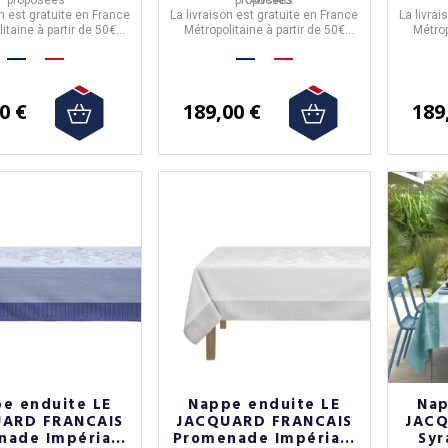
on est gratuite en France
La livraison est gratuite en France
La livrai
itaine à partir de 50€
Métropolitaine à partir de 50€
Métrop
d'achat.
d'achat.
0 €
189,00 €
189
e enduite LE
Nappe enduite LE
Nap
ARD FRANCAIS
JACQUARD FRANCAIS
JACQ
nade Impériale
Promenade Impériale
Syr