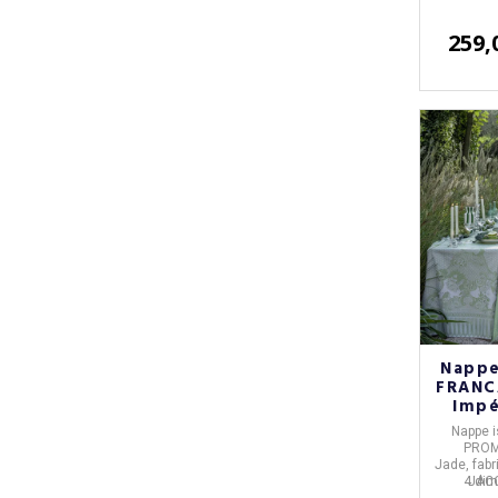
259,
Nappe
FRANC
Impé
coto
Nappe
i
PROM
Jade,
fab
4 di
JAC