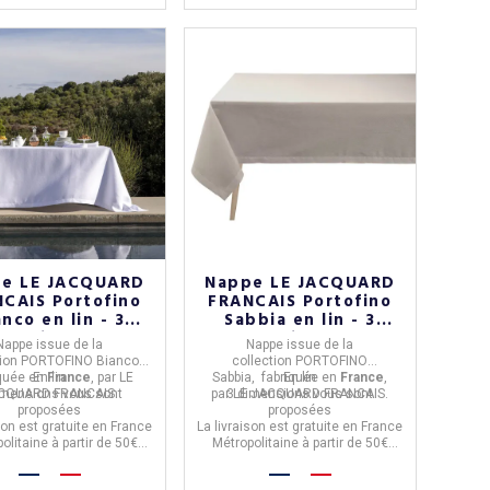
e LE JACQUARD
Nappe LE JACQUARD
CAIS Portofino
FRANCAIS Portofino
anco en lin - 3
Sabbia en lin - 3
tailles
tailles
Nappe
issue de la
Nappe
issue de la
tion
PORTOFINO Bianco,
collection
PORTOFINO
iquée en
En lin
France
, par
LE
Sabbia,
fabriquée en
En lin
France
,
imensions
CQUARD FRANCAIS.
vous sont
par
3 dimensions
LE JACQUARD FRANCAIS.
vous sont
proposées
proposées
son est gratuite en France
La livraison est gratuite en France
olitaine à partir de 50€
Métropolitaine à partir de 50€
d'achat.
d'achat.