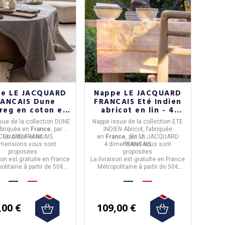
e LE JACQUARD
Nappe LE JACQUARD
RANCAIS Dune
FRANCAIS Eté Indien
reg en coton et
abricot en lin - 4
in - 3 tailles
tailles
sue de la collection
DUNE
Nappe
issue de la collection
ETE
abriquée en
France
, par
LE
INDIEN Abricot,
fabriquée
CQUARD FRANCAIS.
En coton et lin
en
France
, par
En lin
LE JACQUARD
imensions
vous sont
4 dimensions
FRANCAIS.
vous sont
proposées
proposées
son est gratuite en France
La livraison est gratuite en France
olitaine à partir de 50€
Métropolitaine à partir de 50€
d'achat.
d'achat.
,00 €
109,00 €