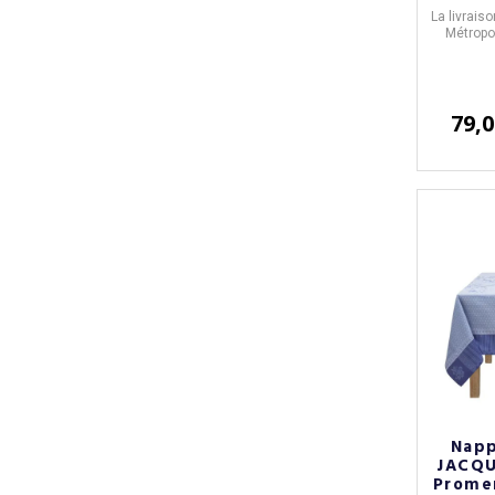
La livrais
Métropol
79,0
Napp
JACQU
Prome