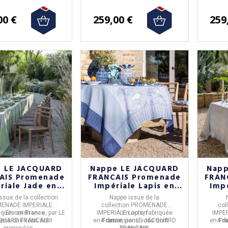
00 €
259,00 €
259
 LE JACQUARD
Nappe LE JACQUARD
Napp
AIS Promenade
FRANCAIS Promenade
FRAN
riale Jade en
Impériale Lapis en
Imp
n - 4 tailles
coton - 4 tailles
co
ssue de la collection
Nappe
issue de la
ENADE IMPERIALE
collection
PROMENADE
col
riquée en
En coton
France
, par
LE
IMPERIALE Lapis,
En coton
fabriquée
IMPE
mensions
QUARD FRANCAIS.
vous sont
en
4 dimensions
France
, par
LE JACQUARD
vous sont
en
4 d
Fr
proposées
FRANCAIS.
proposées