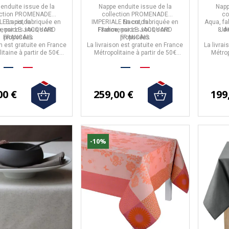
s en coton - 3
Nacre en coton - 3
co
 enduite
issue de la
Nappe enduite
issue de la
Napp
tailles
tailles
ction
PROMENADE
collection
PROMENADE
co
LE Lapis,
En coton
fabriquée en
IMPERIALE Nacre,
En coton
fabriquée en
Aqua,
fa
e
mensions
, par
LE JACQUARD
vous sont
France
3 dimensions
, par
LE JACQUARD
vous sont
8 d
JA
FRANCAIS.
proposées
FRANCAIS.
proposées
on est gratuite en France
La livraison est gratuite en France
La livrai
itaine à partir de 50€
Métropolitaine à partir de 50€
Métrop
d'achat.
d'achat.
00 €
259,00 €
199
-10%