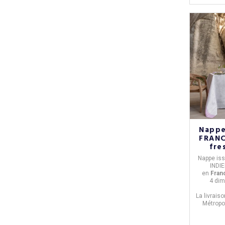
Nappe
FRANC
fre
Nappe
iss
INDIE
en
Fran
4 di
La livrais
Métropol