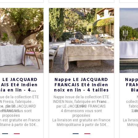
 LE JACQUARD
Nappe LE JACQUARD
Napp
AIS Eté Indien
FRANCAIS Eté Indien
FRAN
sia en lin - 4
noix en lin - 4 tailles
Bi
tailles
ue de la collection
ETE
Nappe
issue de la collection
ETE
N Fresia,
fabriquée
INDIEN Noix,
fabriquée en
France
,
collec
ce
, par
En lin
LE JACQUARD
par
LE JACQUARD FRANCAIS.
En lin
fabr
mensions
FRANCAIS.
vous sont
4 dimensions
vous sont
3 d
JA
proposées
proposées
on est gratuite en France
La livraison est gratuite en France
La livrai
itaine à partir de 50€
Métropolitaine à partir de 50€
Métrop
d'achat.
d'achat.