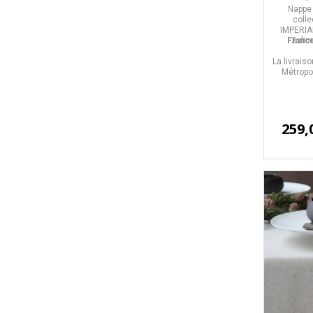
Lapi
Nappe
colle
IMPERIA
Franc
3 di
La livrais
Métropol
259,