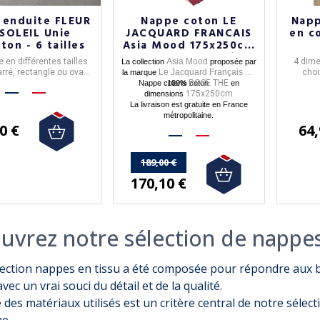
 enduite FLEUR
Nappe coton LE
Napp
SOLEIL Unie
JACQUARD FRANCAIS
en co
ton - 6 tailles
Asia Mood 175x250cm
rose thé (1 quantité)
e en différentes tailles
Asia Mood
4 dime
La collection
proposée par
arré, rectangle ou ovale,
Le Jacquard Français
choi
la marque
est
u certifié Oeko-Tex
ROSE THE
Nappe coloris
100% coton.
en
175x250cm
dimensions
La livraison est gratuite en France
métropolitaine.
0 €
64,
189,00 €
170,10 €
uvrez notre sélection de nappes
lection nappes en tissu a été composée pour répondre aux 
avec un vrai souci du détail et de la qualité.
 des matériaux utilisés est un critère central de notre sélecti
e.