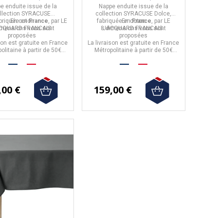
ton - 8 tailles
coton - 3 tailles
e enduite
issue de la
Nappe enduite
issue de la
llection
SYRACUSE
collection
SYRACUSE Dolce,
briquée en
En coton
France
, par
LE
fabriquée en
En coton
France
, par
LE
imensions
CQUARD FRANCAIS.
vous sont
8 dimensions
JACQUARD FRANCAIS.
vous sont
proposées
proposées
son est gratuite en France
La livraison est gratuite en France
olitaine à partir de 50€
Métropolitaine à partir de 50€
d'achat.
d'achat.
,00 €
159,00 €