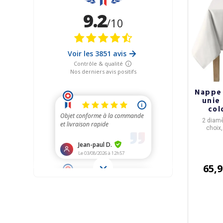
Nappe
unie
col
2 diamè
choix
65,9