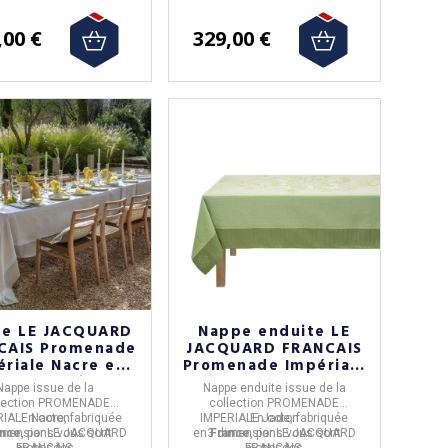
,00 €
329,00 €
e LE JACQUARD
Nappe enduite LE
CAIS Promenade
JACQUARD FRANCAIS
ériale Nacre en
Promenade Impériale
ton - 4 tailles
Jade en coton - 3
Nappe
issue de la
Nappe enduite
issue de la
tailles
lection
PROMENADE
collection
PROMENADE
RIALE Nacre,
En coton
fabriquée
IMPERIALE Jade,
En coton
fabriquée
imensions
ance
, par
LE JACQUARD
vous sont
en
3 dimensions
France
, par
LE JACQUARD
vous sont
FRANCAIS.
proposées
FRANCAIS.
proposées