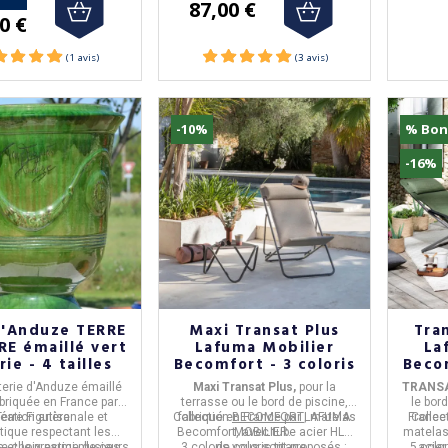
87,00 €
0 €
-10%
% Bon
-16%
d'Anduze TERRE
Maxi Transat Plus
Tra
RE émaillé vert
Lafuma Mobilier
La
ie - 4 tailles
Becomfort - 3 coloris
Becom
terie d'Anduze
émaillé
Maxi Transat Plus,
pour la
TRANS
abriquée en
France
par
terrasse ou le bord de piscine,
le bor
éation artisanale et
Terre Figuière
.
Collection
fabriqué en
BECOMFORT
France
par
, matelas
LAFUMA
France
Collec
tique respectant les
Becomfort, avec tube acier HLE
MOBILIER
.
matelas
re choix parmi plusieurs
s et le prestige de ces
3 coloris vous sont proposés
de coloris titane.
:
5 colo
acier