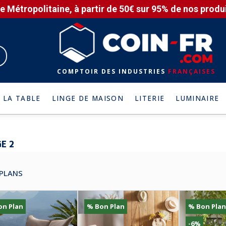
e Métropolitaine, à partir de 50€ sur 95% de nos produit
COMPTOIR DES INDUSTRIES
FRANÇAISES
 LA TABLE
LINGE DE MAISON
LITERIE
LUMINAIRE
E 2
PLANS
on Plan
% Bon Plan
% Bon Plan
-6%