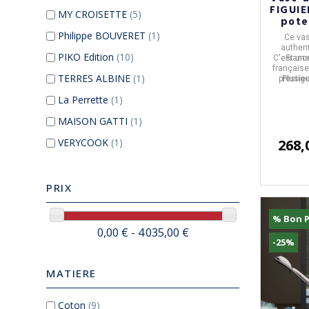
FIGUIE
MY CROISETTE
(5)
poter
Philippe BOUVERET
(1)
Ce
vas
authent
PIKO Edition
(10)
C'est un
Franc
français
TERRES ALBINE
(1)
prestige
Plusie
La Perrette
(1)
MAISON GATTI
(1)
VERYCOOK
(1)
268,
PRIX
% Bon P
0,00 € - 4 035,00 €
-25%
MATIERE
Coton
(9)