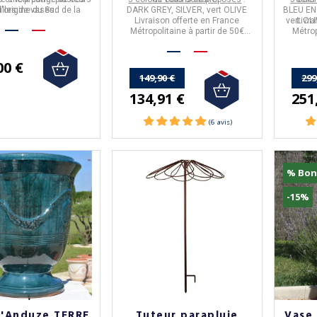
'origine du Sud de la
illes de vases.
DARK GREY, SILVER, vert OLIVE
BLEU EN
France.
Livraison offerte en France
vert OL
Livra
Métropolitaine à partir de 50€
Métrop
d'achat.
00 €
(4 avis
149,90 €
299
134,91 €
251
% Bon
-15%
d'Anduze TERRE
Tuteur parapluie
Vase