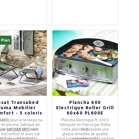
 Plan
nsat Transabed
Plancha 600
fuma Mobilier
Electrique Roller Grill
fort - 5 coloris
60x40 PL600E
ABED,
pour la terrasse ou
Plancha électrique PL 600 E
d de piscine, fabriqué en
fabriquée en
France par
Roller
tion
par
LAFUMA MOBILIER
BECOMFORT
, avec
.
Cette planche possède une
Grill.
 BeComfort et avec tube
plaque émaillée de qualité
ris vous sont proposés
 HLE de coloris titane.
:
Vous pouvez opter pour la version
professionnelle.