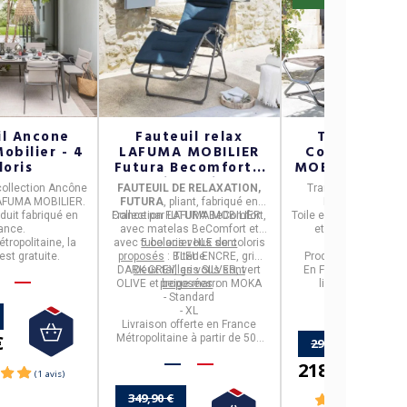
il Ancone
Fauteuil relax
Transabed 
obilier - 4
LAFUMA MOBILIER
Comfort LA
loris
Futura Becomfort -
MOBILIER - 2 c
5 coloris 2 tailles XL
collection
Ancône
FAUTEUIL DE RELAXATION,
Transabed Air Comf
AFUMA MOBILIER.
FUTURA
, pliant, fabriqué en
LAFUMA MOBILI
duit fabriqué en
France
Collection FUTURA BeComfort
par
LAFUMA MOBILIER
.
,
Toile en technologie
Ai
ance.
avec matelas BeComfort et
et armatures en ti
tropolitaine, la
avec tube acier HLE de coloris
5 coloris vous sont
Coloris taupe
est gratuite.
proposés
: BLEU ENCRE, gris
Titane
Produit fabriqué en 
DARK GREY, gris SILVER, vert
Deux tailles vous sont
En France métropolit
OLIVE et beige-marron MOKA
proposées
:
livraison est gratu
- Standard
- XL
Livraison offerte en France
€
Métropolitaine à partir de 50€
299,90 €
d'achat.
218,93 €
349,90 €