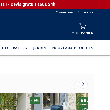
s ! - Devis gratuit sous 24h
Connexion
ou
S'inscrire
MON PANIER
DECORATION
JARDIN
NOUVEAUX PRODUITS
-10%
% Bon Plan
-27%