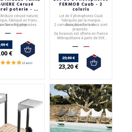
GUIERE Cerusé
FERMOB Cuub - 2
rel poterie - 4
coloris
tailles
'Anduze
cérusé naturel,
Lot de 3 photophores
Cuub
ique, fabriqué en
France
fabriqués par la marque
les vous sont proposées.
par
Terre Figuière.
2 camaïeux de coloris
française
Fermob
vous sont
.
proposés.
Sa livraison est offerte en France
Métropolitaine à partir de 50€
d'achats.
,00 €
,00 €
29,00 €
23,20 €