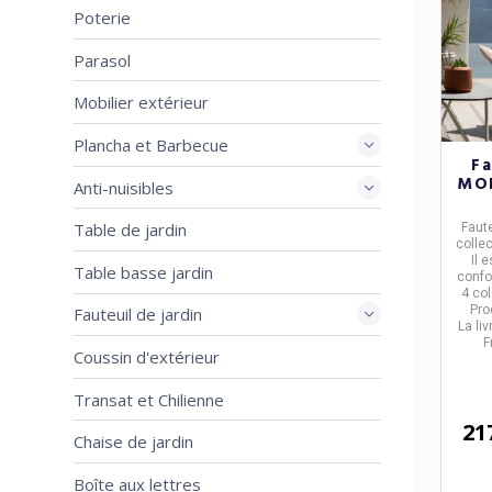
Poterie
Parasol
Mobilier extérieur
Plancha et Barbecue
F
MOB
Anti-nuisibles
Table de jardin
Faute
colle
Il 
Table basse jardin
confo
4 col
Pro
Fauteuil de jardin
La li
F
Coussin d'extérieur
Transat et Chilienne
21
Chaise de jardin
Boîte aux lettres