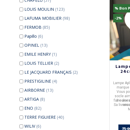
CHAPELU
(57)
% Bon P
LOUIS MOULIN
(123)
LAFUMA MOBILIER
(98)
-2%
FERMOB
(85)
Papillo
(6)
OPINEL
(13)
EMILE HENRY
(1)
LOUIS TELLIER
(2)
Lamp
24c
LE JACQUARD FRANÇAIS
(2)
PRESTIGILINE
(4)
Lampe Ap
marque 
AIRBORNE
(13)
Vous po
socle aim
ARTIGA
(8)
faire une 
3 colori
Sa livrais
enco
ENO
(82)
M
TERRE FIGUIERE
(40)
WILIV
(6)
75,0