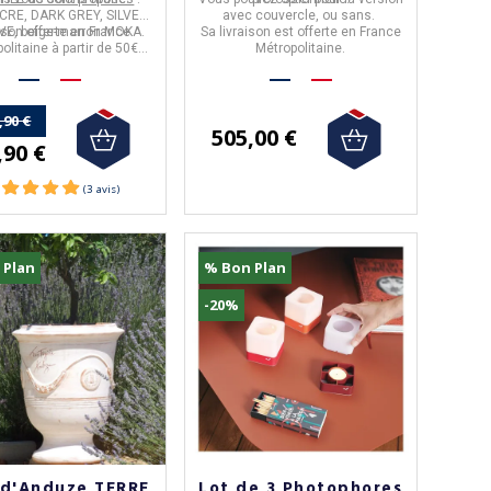
CRE, DARK GREY, SILVER,
avec couvercle, ou sans.
IVE, beige-marron MOKA.
ison offerte en France
Sa livraison est offerte en France
olitaine à partir de 50€
Métropolitaine.
d'achat.
)
,90 €
505,00 €
,90 €
(1 avis)
 Plan
% Bon Plan
-20%
 d'Anduze TERRE
Lot de 3 Photophores