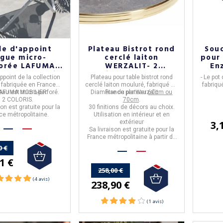
le d'appoint
Plateau Bistrot rond
Sou
gue micro-
cerclé laiton
pour
forée LAFUMA
WERZALIT- 2
Enz
IER - 2 coloris
diamètres - 30
ppoint
de la collection
Plateau pour table bistrot
rond
-
Le pot 
finitions
fabriquée en France
cerclé laiton mouluré, fabriqué en
fabriqu
eau est micro-perforé.
AFUMA MOBILIER.
Diamètre du plateau
France
par
Werzalit
60cm ou
- Pot
2 COLORIS.
70cm
.
décorati
son est
gratuite
pour la
30 finitions de décors au choix.
ce métropolitaine.
Utilisation
en intérieur et en
- Dispo
extérieur
3,
se
Sa livraison est gratuite pour la
-
La l
France métropolitaine à partir de
France M
50€ d'achats.
0 €
1 €
258,00 €
238,90 €