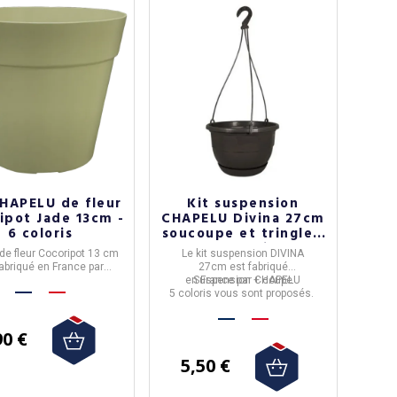
HAPELU de fleur
Kit suspension
ipot Jade 13cm -
CHAPELU Divina 27cm
6 coloris
soucoupe et tringle -
5 coloris
 de fleur Cocoripot 13 cm
Le
kit suspension DIVINA
fabriqué en France par
27cm
est fabriqué
Chapelu
.
en
Suspension + coupe
France
par
CHAPELU
 de culture résistant et
5 coloris
vous sont proposés.
f pour plantes d’intérieur
et d’extérieur.
nible en
90 €
plusieurs coloris
lon les collections.
ivraison est gratuite en
5,50 €
étropolitaine à partir de
50€ d'achats.