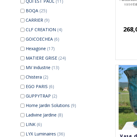
QUI EST PAUL
(11)
vases d
ta
BOQA
(25)
CARRIER
(9)
268,
CLF CREATION
(4)
GOICOECHEA
(6)
Hexagone
(17)
MATIERE GRISE
(24)
MV Industrie
(13)
Chistera
(2)
EGO PARIS
(6)
GUPPYTRAP
(2)
Home Jardin Solutions
(9)
Ladivine Jardine
(8)
LINK
(6)
LYX Luminaires
(36)
Vase 