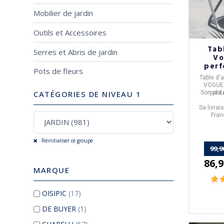
Mobilier de jardin
Outils et Accessoires
Tab
Serres et Abris de jardin
Vo
per
Pots de fleurs
MOBIL
Table d'a
VOGUE
CATÉGORIES DE NIVEAU 1
Son plat
par
L
Sa livrai
Fran
Réinitialiser ce groupe
99,9
86,9
MARQUE
OISIPIC
(17)
DE BUYER
(1)