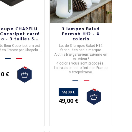
coupe CHAPELU
3 lampes Balad
 Cocoripot carré
Fermob H12 - 4
o - 3 tailles 5
coloris
coloris
de fleur Cocoripot cm
est
Lot de
3 lampes Balad H12
é en France par
Chapelu
.
fabriquées par la marque
 de culture résistant et
A utiliser en intérieur, comme en
française
Fermob
.
f pour plantes d’intérieur
extérieur !
et d’extérieur.
4 coloris vous sont proposés.
nible en
plusieurs coloris
La livraison est offerte en France
10 €
lon les collections.
Métropolitaine.
ivraison est gratuite en
étropolitaine à partir de
50€ d'achats.
99,00 €
49,00 €
(15 avis)