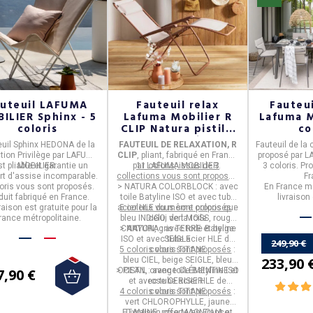
auteuil LAFUMA
Fauteuil relax
Fauteu
ILIER Sphinx - 5
Lafuma Mobilier R
Lafuma M
coloris
CLIP Natura pistil -
co
10 coloris
uil Sphinx
HEDONA
de la
FAUTEUIL DE RELAXATION, R
Fauteuil de la 
ction
Privilège
par
LAFUMA
CLIP
, pliant, fabriqué en
France
proposé par
L
est pliable et garantie un
MOBILIER.
par
11 coloris, issus de 3
LAFUMA MOBILIER
.
3 coloris.
Pro
rt d'assise incomparable.
collections vous sont proposés
Fr
oris
vous sont proposés.
>
NATURA COLORBLOCK
:
: avec
En France mé
duit fabriqué en
France
.
toile Batyline ISO et avec tube
livraison 
vraison est
gratuite
pour la
acier HLE du même coloris que
5 coloris vous sont proposés
:
rance métropolitaine.
bleu INDIGO, vert MOSS, rouge
celui de la toile
>
CANYON, gris TERRE et beige
NATURA
: avec toile Batyline
ISO et avec tube acier HLE de
SEIGLE
249,90 €
5 coloris vous sont proposés
coloris TITANE
:
233,90 
bleu CIEL, beige SEIGLE, bleu
7,90 €
>
OCEAN, orange CLÉMENTINE et
PISTIL
: avec toile Batyline ISO
et avec tube acier HLE de
rose CERISIER.
4 coloris vous sont proposés
coloris TITANE
:
vert CHLOROPHYLLE, jaune
ETAMINE, rose MAGNOLIA et
Livraison offerte en France