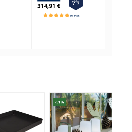
314,91 €
-51%