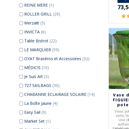
REINE MERE
(1)
73,5
ROLLER GRILL
(29)
Werzalit
(5)
INVICTA
(6)
Table Bistrot
(22)
LE MARQUIER
(59)
OYAT Braséros et Accessoires
(32)
MÉDICIS
(10)
Je Suis Art
(3)
727 SAILBAGS
(30)
CHABANNE ECLAIRAGE SOLAIRE
(14)
Vase 
FIGUIE
La Boîte Jaune
(4)
poter
Easy Sail
(9)
Vase, po
verte, f
Une cr
Market Set
(1)
authen
Faites vot
tradition