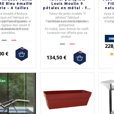
RE Bleu émaillé
Louis Moulin 9
FI
ie - 4 tailles
pétales en métal - fer
natu
vieilli
e émaillé d'Anduze
Tuteur de jardin modèle "9
Vase d
ique est fabriqué en
pétales"
fabriqué
authent
e
e
création artisanale
par
Terre Figuière
.
et
Permet de soutenir les plantes
en
France
par
Louis Moulin.
4 tail
e
, typique des vases de
grimpantes.
 du sud de la France.
urs dimensions sont
En
métal
, avec
finition fer vieilli.
possibles.
Livraison non offerte pour ce
produit.
268
228
00 €
134,50 €
lan