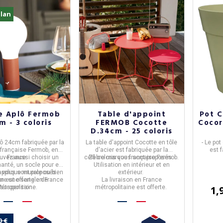
lan
e Aplô Fermob
Table d'appoint
Pot C
m - 3 coloris
FERMOB Cocotte
Cocor
D.34cm - 25 coloris
lô 24cm
fabriquée par la
La table d'appoint Cocotte en tôle
-
Le pot
française
Fermob
, en
d'acier
est fabriquée par la
est 
uvez aussi choisir un
France
.
célèbre marque française
25 coloris
vous sont proposés.
Fermob
.
anté, un socle pour en
Utilisation en intérieur et en
- Pot
applique murale ou bien
s vous sont proposés.
extérieur.
décorati
on est offerte en France
re une sangle de
La livraison en France
étropolitaine.
suspension.
métropolitaine est offerte.
- Dispo
1,
se
-
La l
France M
0 €