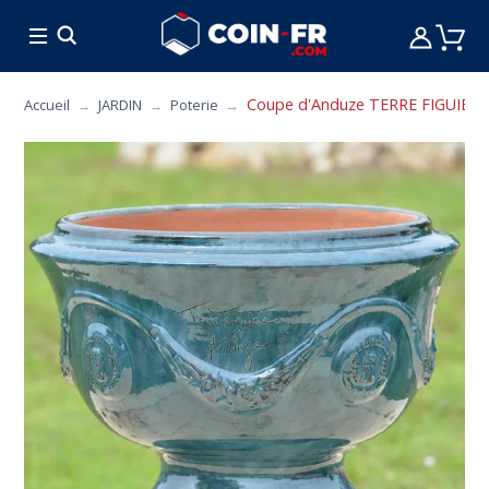
% BONS PLANS
CUISINE
MOBILIER
ART 
Coupe d'Anduze TERRE FIGUIERE 
Accueil
JARDIN
Poterie