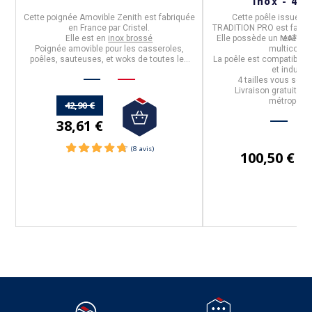
inox - 4 t
ce
Cette
poignée Amovible Zenith
est fabriquée
Cette
poêle
issue de 
en
France
par
Cristel
.
TRADITION PRO
est fabri
re
Elle est en
inox brossé
Elle possède un
revêtem
MATFER
Poignée amovible pour les casseroles,
multicouch
poêles, sauteuses, et woks de toutes les
La poêle est
compatible t
collections de
Cristel
et inducti
 à
4 tailles vous son
Livraison gratuite p
métropolit
42,90 €
38,61 €
100,50 €