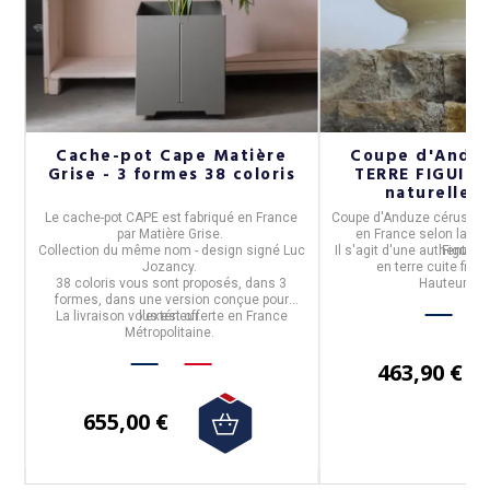
Cache-pot Cape Matière
Coupe d'Anduz
Grise - 3 formes 38 coloris
TERRE FIGUIER
naturelle 
Le cache-pot CAPE
est fabriqué en
France
Coupe d'Anduze
cérusée n
par
Matière Grise.
en
France
selon la tra
25
Collection du même nom - design signé Luc
Il s'agit d'une authentiqu
Figuière
Jozancy.
en terre cuite fini
e.
38 coloris vous sont proposés, dans 3
Hauteur : 
formes, dans une version conçue pour
La livraison vous est offerte en France
l'extérieur.
Métropolitaine.
463,90 €
655,00 €