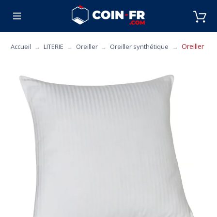
% BONS PLANS
CUISINE
MOBILIER
ART 
Oreiller D
Accueil
LITERIE
Oreiller
Oreiller synthétique