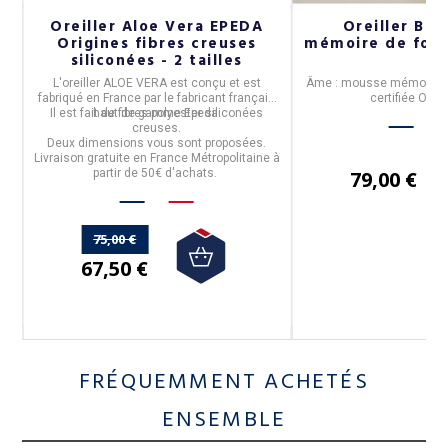
Oreiller Aloe Vera EPEDA
Oreiller BD
Origines fibres creuses
mémoire de for
2
siliconées - 2 tailles
L'oreiller ALOE VERA
est conçu et est
Âme : mousse mémoire 
fabriqué en
France
par le fabricant français
certifiée OEKO
Il est
fait de fibres polyester siliconées
haut de gamme
Epeda
.
Enveloppe : 100% str
creuses
.
déhoussable et 
Deux dimensions
vous sont proposées.
Livraison gratuite en France Métropolitaine à
partir de 50€ d'achats.
79,00 €
75,00 €
67,50 €
FRÉQUEMMENT ACHETÉS
ENSEMBLE