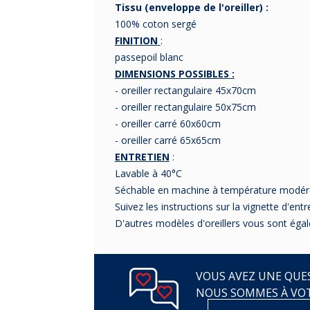
Tissu (enveloppe de l'oreiller) :
100% coton sergé
FINITION
:
passepoil blanc
DIMENSIONS POSSIBLES :
- oreiller rectangulaire 45x70cm
- oreiller rectangulaire 50x75cm
- oreiller carré 60x60cm
- oreiller carré 65x65cm
ENTRETIEN
:
Lavable à 40°C
Séchable en machine à température modé
Suivez les instructions sur la vignette d'entr
D'autres modèles d'oreillers vous sont éga
VOUS AVEZ UNE QUES
NOUS SOMMES À VO