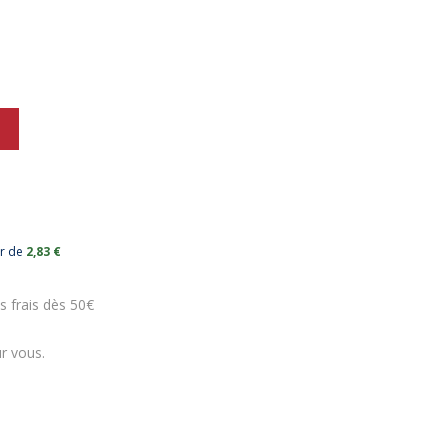
ur de
2,83 €
s frais dès 50€
r vous.