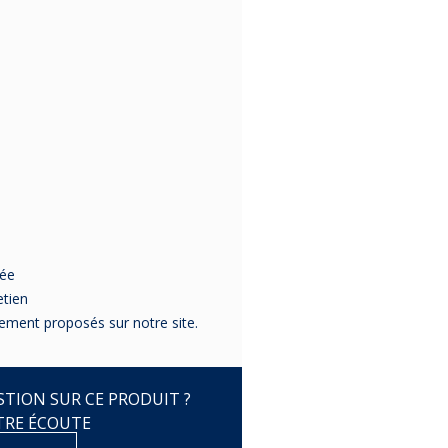
rée
etien
lement proposés sur notre site.
TION SUR CE PRODUIT ?
TRE ÉCOUTE