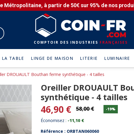
e Métropolitaine, à partir de 50€ sur 95% de nos produit
COMPTOIR DES INDUSTRIES
FRANÇAISES
 LA TABLE
LINGE DE MAISON
LITERIE
LUMINAIRE
ller DROUAULT Bouthan ferme synthétique - 4 tailles
Oreiller DROUAULT Bo
synthétique - 4 tailles
46,90 €
58,00 €
-19%
Économisez :
-11,10 €
Référence : ORBTAN060060