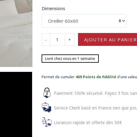
Dimensions
-
+
AJOUTER AU PANIER
Livré chez vous en 1 semaine
Permet de cumuler
469 Points de fidélité
d'une vale
Paiement 100% sécurisé. Payez 3 fois san
Service Client basé en France rien que pou
Livraison rapide et offerte dès 50€