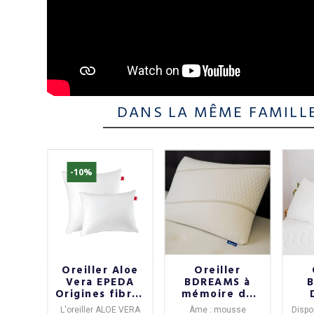
DANS LA MÊME FAMILL
-10%
er
Oreiller Aloe
Oreiller
LT
Vera EPEDA
BDREAMS à
e
Origines fibres
mémoire de
l
creuses
forme
c
NOMADE
L'oreiller ALOE VERA
Âme : mousse
Dispon