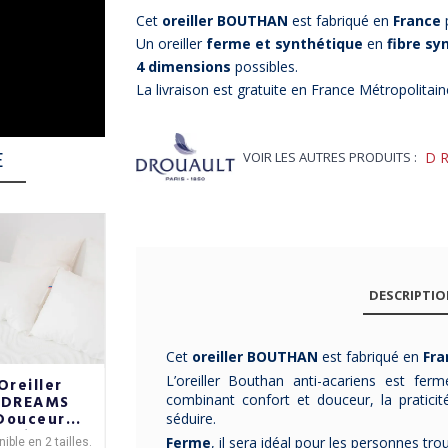
Cet
oreiller BOUTHAN
est fabriqué en
France
Un oreiller
ferme et synthétique
en
fibre sy
4 dimensions
possibles.
La livraison est gratuite en France Métropolitain
E
VOIR LES AUTRES PRODUITS :
D
-15%
% Bon Plan
-10%
DESCRIPTI
Cet
oreiller BOUTHAN
est fabriqué en
Fra
L’oreiller Bouthan anti-acariens est fe
Oreiller
Oreiller Belle-
Oreiller Belle-
combinant confort et douceur, la praticit
BDREAMS
île Pyrenex
île Pyrenex
Douceur
plat
synthétique -
séduire.
ervicales
synthétique -
2 fermetés 5
Ferme
, il sera idéal pour les personnes tr
ible en 2 tailles.
L'
oreiller plat BELLE
L'
oreiller BELLE ILE
est