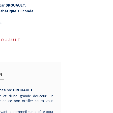
par
DROUAULT
.
nthétique siliconée.
e.
ROUAULT
-22%
-10%
ON
nce
par
DROUAULT
.
rme et d’une grande douceur. En
Oreiller
Oreiller Chalet
Oreille
é de ce bon oreiller saura vous
BIOTEX
Drouault
Chrysali
Mémofleur
médium - 2
EPEDA
fleur de visco
tailles
Origines f
ouvant le sommeil sur le côté pour
Cet
oreiller
Cet
oreiller CHALET
est
L'oreiller Chrys