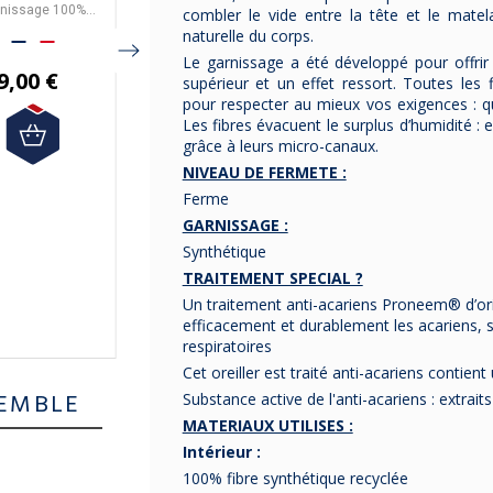
crogel - 2
5 tailles
tailles
rnissage 100%
ILE
est fabriqué
fabriqué
combler le vide entre la tête et le matela
tailles
ester MicroGel™.
en
France
Cet oreiller est
par
PYRENE
en
France
Cet oreiller est
par
PYRENE
naturelle du corps.
veloppe 100%
X
composé à
et est réalisé avec
100% de
X
composé à
et est réalisé avec
100% de
le coton, 91 fils.
fibres siliconées LOFT
OREILLER PLAT
un
garnissage
fibres siliconées LOFT
5 tailles vous sont
un
garnissage
Le garnissage a été développé pour offrir
9,00 €
FILL
5 tailles vous sont
synthétique
100% polyester.
.
FILL
synthétique
proposées.
100% polyester.
.
supérieur et un effet ressort. Toutes le
proposées.
2 fermetés au choix
:
pour respecter au mieux vos exigences : qu
Livraison gratuite en
souple ou ferme.
Les fibres évacuent le surplus d’humidité : ell
France Métropolitaine.
Livraison gratuite en
France Métropolitaine.
grâce à leurs micro-canaux.
NIVEAU DE FERMETE :
46,00 €
Ferme
65,00 €
39,10 €
GARNISSAGE :
58,50 €
Synthétique
TRAITEMENT SPECIAL ?
Un traitement anti-acariens Proneem® d’ori
efficacement et durablement les acariens,
respiratoires
Cet oreiller est traité anti-acariens contient
EMBLE
Substance active de l'anti-acariens : extrait
MATERIAUX UTILISES :
Intérieur :
100% fibre synthétique recyclée