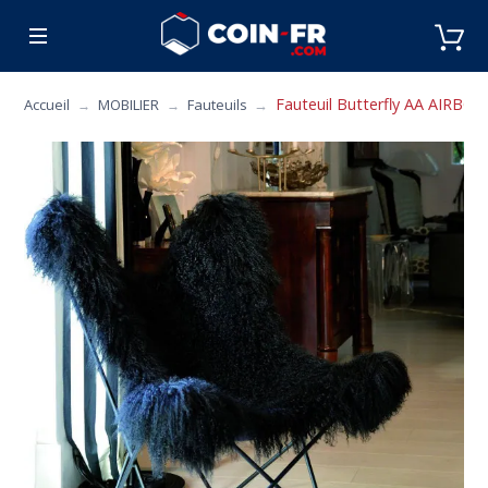
% BONS PLANS
CUISINE
MOBILIER
ART 
Fauteuil Butterfly AA AIRBORN
Accueil
MOBILIER
Fauteuils