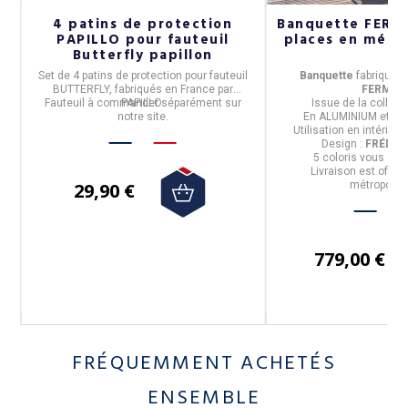
4 patins de protection
Banquette FERMO
PAPILLO pour fauteuil
places en métal 
Butterfly papillon
Set de 4 patins de protection
pour fauteuil
Banquette
fabriquée
BUTTERFLY, fabriqués en
France
par
FERMOB
Fauteuil à commander séparément sur
PAPILLO
.
Issue de la
collecti
notre site.
En
ALUMINIUM et P
Utilisation
en intérieur 
e.
Design :
FRÉDÉR
5 coloris
vous sont
Livraison est offer
29,90 €
métropolita
779,00 €
FRÉQUEMMENT ACHETÉS
ENSEMBLE