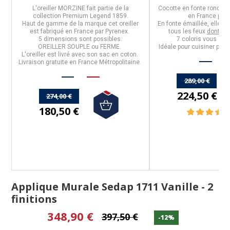
a
L'
oreiller MORZINE
fait partie de la
Cocotte en fonte ronde
.
collection
Premium Legend 1859
.
en
France
par
Haut de gamme de la marque cet oreiller
En fonte émaillée, elle es
est fabriqué en
France
par
Pyrenex
.
tous les feux
dont ind
es
5 dimensions sont possibles.
7 coloris
vous sont
OREILLER SOUPLE ou FERME.
Idéale pour cuisiner pour
n
L'oreiller est livré avec son sac en coton.
Livraison gratuite en France Métropolitaine.
289,00 €
224,50 €
274,00 €
180,50 €
(2 avis)
Applique Murale Sedap 1711 Vanille - 2
finitions
348,90 €
397,50 €
-12%