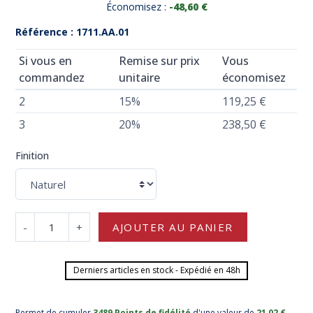
Économisez :
-48,60 €
Référence : 1711.AA.01
Si vous en
Remise sur prix
Vous
commandez
unitaire
économisez
2
15%
119,25 €
3
20%
238,50 €
Finition
-
+
AJOUTER AU PANIER
Derniers articles en stock - Expédié en 48h
Permet de cumuler
3489 Points de fidélité
d'une valeur de
21,02 €