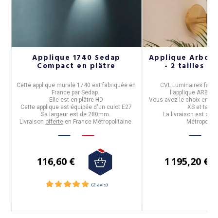
Applique 1740 Sedap
Applique Arbor
Compact en plâtre
- 2 tailles 8 
t
Cette
applique
murale
1740
est fabriquée en
CVL Luminaires
fabri
France
par
Sedap
.
l'
applique ARBO
s.
Elle est
en plâtre HD
Vous avez le choix entre de
Cette applique est équipée d'un
culot E27
XS et taille
Sa largeur est de
280mm.
La livraison est offe
Livraison
offerte
en France Métropolitaine.
Métropolita
116,60 €
1 195,20 €