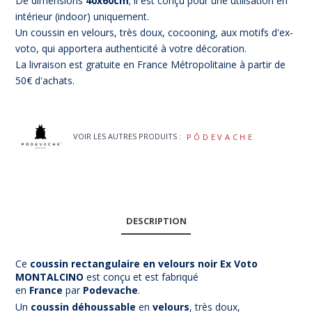
De dimensions
40x60cm
; il est conçu pour une utilisation en
intérieur (indoor) uniquement.
Un coussin en velours, très doux, cocooning, aux motifs d'ex-
voto, qui apportera authenticité à votre décoration.
La livraison est gratuite en France Métropolitaine à partir de
50€ d'achats.
VOIR LES AUTRES PRODUITS :
PÔDEVACHE
DESCRIPTION
Ce
coussin rectangulaire en velours noir Ex Voto
MONTALCINO
est conçu et est fabriqué
en
France
par
Podevache
.
Un
coussin déhoussable
en
velours
, très doux,