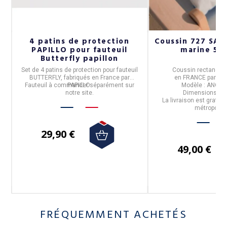
S
4 patins de protection
Coussin 727 SAI
m
PAPILLO pour fauteuil
marine 50
Butterfly papillon
7
Set de 4 patins de protection
pour fauteuil
Coussin rectangul
BUTTERFLY, fabriqués en
France
par
en
FRANCE
par
72
Fauteuil à commander séparément sur
PAPILLO
.
Modèle :
ANCRE
notre site.
Dimensions :
5
La livraison est gratuit
métropolita
29,90 €
49,00 €
FRÉQUEMMENT ACHETÉS