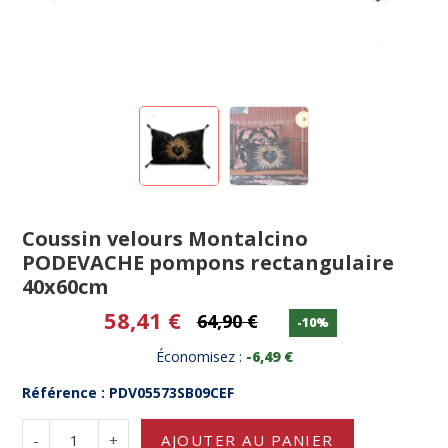
Coussin velours Montalcino
PODEVACHE pompons rectangulaire
40x60cm
58,41 €
64,90 €
-10%
Économisez :
-6,49 €
Référence : PDV05573SB09CEF
-
+
AJOUTER AU PANIER