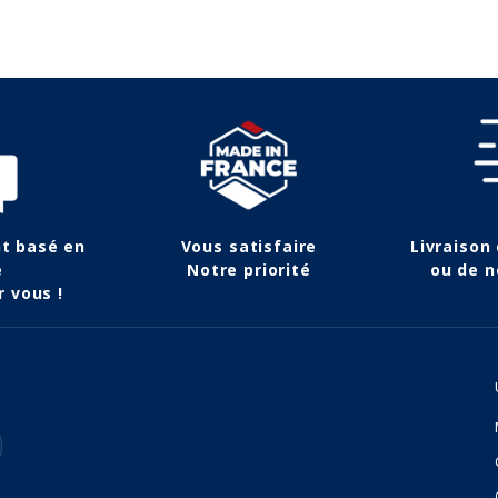
nt basé en
Vous satisfaire
Livraison
e
Notre priorité
ou de n
r vous !