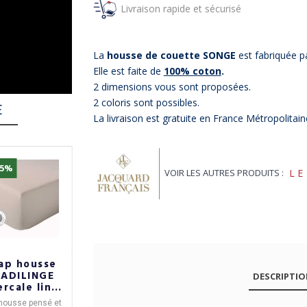
Livraison rapide et sécurisé
La
housse de couette SONGE
est fabriquée p
Elle est faite de
100% coton
.
2 dimensions vous sont proposées.
2 coloris sont possibles.
E
La livraison est gratuite en France Métropolitain
15%
-10%
-10%
VOIR LES AUTRES PRODUITS :
LE
ap housse
Housse de
Housse de
RADILINGE
couette
couette
DESCRIPTI
ercale lin
Alexandre
ALEXANDRE
160x200
Turpault
TURPAULT
 housse
pensé et
Housse de couette
La
housse de couette