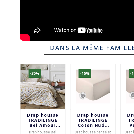
DANS LA MÊME FAMILL
-30%
-15%
-
de
Drap housse
Drap housse
Dr
nvol
TRADILINGE
TRADILINGE
T
e Le
Bel Amour
Coton Nude
P
rd
Jaune 140x200
140x190
ouette
Drap housse Bel
Drap housse
pensé et
Drap