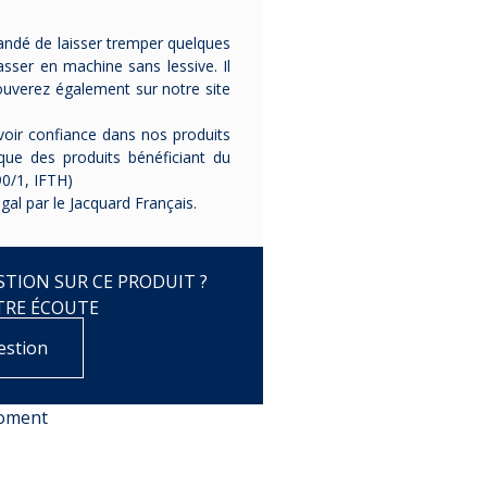
mandé de laisser tremper quelques
asser en machine sans lessive. Il
ouverez également sur notre site
oir confiance dans nos produits
ique des produits bénéficiant du
0/1, IFTH)
gal par le Jacquard Français.
TION SUR CE PRODUIT ?
TRE ÉCOUTE
estion
moment