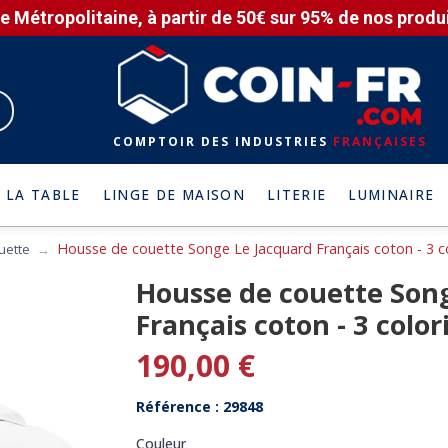
e Métropolitaine, à partir de 50€ sur 95% de nos produit
COMPTOIR DES INDUSTRIES
FRANÇAISES
 LA TABLE
LINGE DE MAISON
LITERIE
LUMINAIRE
Housse de couette Songe Le Jacquard Français coton - 3 co
uette
Housse de couette Son
Français coton - 3 colo
190,00 €
Référence : 29848
Couleur