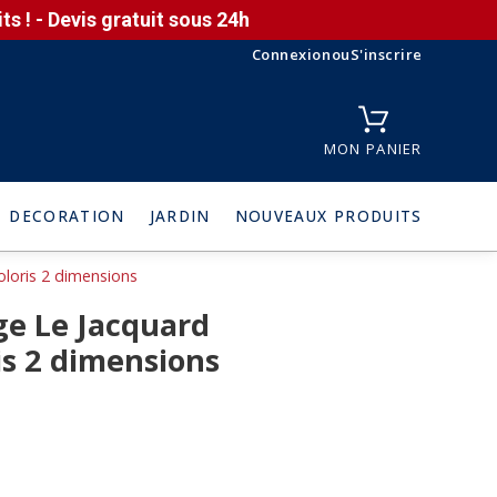
s ! - Devis gratuit sous 24h
Connexion
ou
S'inscrire
MON PANIER
DECORATION
JARDIN
NOUVEAUX PRODUITS
loris 2 dimensions
ge Le Jacquard
ris 2 dimensions