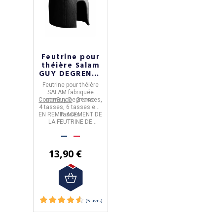
Feutrine pour
théière Salam
GUY DEGRENNE
2 4 6 8 tasses
Feutrine pour théière
SALAM
fabriquée
Contenance
par
Guy Degrenne
: 2 tasses,
4 tasses, 6 tasses et 8
EN REMPLACEMENT DE
tasses
LA FEUTRINE DE
VOTRE THEIERE
13,90 €