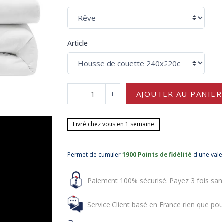
Article
-
+
AJOUTER AU PANIER
Livré chez vous en 1 semaine
Permet de cumuler
1900 Points de fidélité
d'une val
Paiement 100% sécurisé. Payez 3 fois san
Service Client basé en France rien que pou