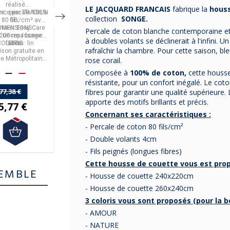
nnet 30cm
Nouvelle
Teophile - 12
réalisé
NOUVELLE VAGUE
,
TEOPHILE unie
est
LE JACQUARD FRANCAIS
fabrique la
hous
disponible)
Vague - 11
coloris
re :
ance
percale 100%
par
TRADILIN
Deux dimensions vous
fabriquée en
France
Sa matière est 100%
fabriquée par
collection
SONGE
.
coloris
 80 fils/cm²
GE
.
avec
sont proposées, en 11
par
Alexandre
satin de coton bio, 120
Alexandre TURPAULT
.
tement Easy Care
IMENSIONS :
Composition en
TURPAULT
coloris.
.
12 coloris sont
fils/cm².
Percale de coton blanche contemporaine et
200cm / bonnet
r un repassage
100% lin lavé.
disponibles.
à doubles volants se déclinerait à l'infini. Un
COLORIS
facile.
30cm
: lin
La livraison est
La livraison est
rafraîchir la chambre. Pour cette saison, ble
aison gratuite en
gratuite en France
gratuite en France
e Métropolitaine
Métropolitaine.
Métropolitaine.
rose corail.
 partir de 50€
Composée à
100% de coton,
cette housse
d'achats.
résistante, pour un confort inégalé. Le coto
610,00 €
219,00 €
77,38 €
fibres pour garantir une qualité supérieure. 
549,00 €
197,10 €
apporte des motifs brillants et précis.
5,77 €
Concernant ses caractéristiques :
- Percale de coton 80 fils/cm²
- Double volants 4cm
- Fils peignés (longues fibres)
Cette housse de couette vous est pro
EMBLE
- Housse de couette 240x220cm
- Housse de couette 260x240cm
3 coloris vous sont proposés (pour la b
- AMOUR
- NATURE