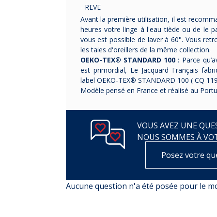
- REVE
Avant la première utilisation, il est recom
heures votre linge à l'eau tiède ou de le p
vous est possible de laver à 60°
.
Vous retr
les taies d'oreillers de la même collection.
OEKO-TEX® STANDARD 100 :
Parce qu’av
est primordial, Le Jacquard Français fabr
label OEKO-TEX® STANDARD 100 ( CQ 119
Modèle pensé en France et réalisé au Portu
VOUS AVEZ UNE QUES
NOUS SOMMES À VO
Posez votre qu
Aucune question n'a été posée pour le 