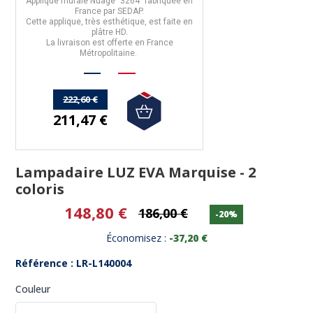
Applique murale Nuage "3264"
fabriquée en
France
par
SEDAP.
Cette applique, très esthétique, est faite en
plâtre HD.
La livraison est offerte en France
Métropolitaine.
222,60 €
211,47 €
Lampadaire LUZ EVA Marquise - 2
coloris
148,80 €
186,00 €
-20%
Économisez :
-37,20 €
Référence : LR-L140004
Couleur