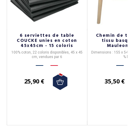
4
6 serviettes de table
Chemin de tab
COUCKE unies en coton
tissu basque
45x45cm - 15 coloris
Mauleon C
100% coton, 22 coloris disponibles, 45 x 45
Dimensions : 155 x 54 cm
cm, vendues par 6
% lin.
s.
25,90 €
35,50 €