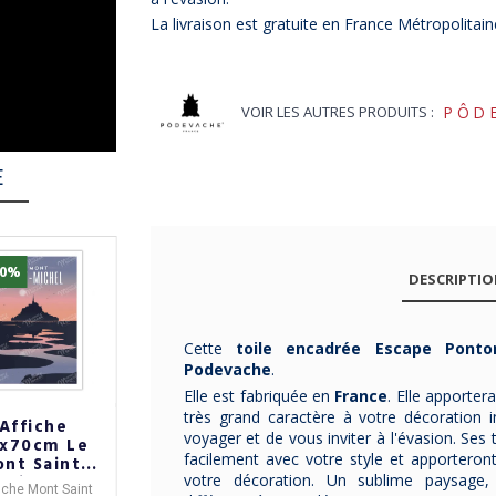
La livraison est gratuite en France Métropolitain
VOIR LES AUTRES PRODUITS :
PÔD
E
10%
-10%
DESCRIPTI
Cette
toile encadrée Escape Pon
Pode
vache
.
Elle est fabriquée en
France
. Elle apporte
très grand caractère à votre décoration i
Affiche
Affiche
Affiche
voyager et de vous inviter à l'évasion. Ses
x70cm Le
50x70cm
anecdotes sur
facilement avec votre style et apporteron
nt Saint-
Nantes la Tour
la France -
votre décoration. Un sublime paysage,
Michel
Lu MARCEL
Miscellanées
fiche Mont Saint
L'
affiche TOUR LU
Affiche au format 50 x