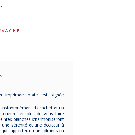
e.
EVACHE
ON
ton
imprimée mate est signée
ra instantanément du cachet et un
ntérieure, en plus de vous faire
Affiche
Affiche
Affich
 teintes blanches s'harmoniseront
CHISTERA Ça
CHISTERA
CHISTE
t une sérénité et une douceur à
va être tout
Définition
Définiti
 qui apportera une dimension
noir ! 50x70cm
Famille
Frère 50x
Ça va être tout noir !
Famille, une
La définit