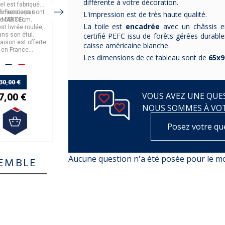
MARCEL
différente à votre décoration.
el
est fabriquée
Nantes
est fabriquée
70 cm, imprimée en
dimensions sont
en
France
par
Ses dimensions sont
en
France
par
offset, papier de haute
L'impression est de très haute qualité.
de
MARCEL
50x70cm
.
.
de
MARCEL
50x70cm
.
.
qualité
La toile est
encadrée
avec un châssis en
est livrée roulée,
Elle est livrée roulée,
39,00 €
certifié PEFC issu de forêts gérées durabl
ans son étui.
dans son étui.
raison est offerte
La livraison est offerte
caisse américaine blanche.
en France
en France
Les dimensions de ce tableau sont de
65x9
politaine à partir
Métropolitaine à partir
50€ d'achats.
de 50€ d'achats.
30,00 €
30,00 €
7,00 €
27,00 €
VOUS AVEZ UNE QUES
NOUS SOMMES À VO
Posez votre qu
Aucune question n'a été posée pour le 
EMBLE