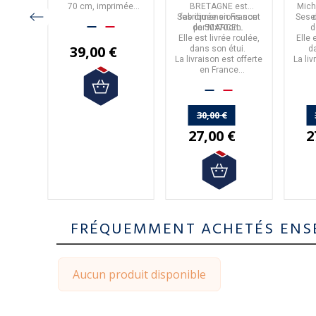
de
MARCEL
 papier
70 cm, imprimée
BRETAGNE
est
Mich
y
en
offset, papier de
Ses dimensions sont
fabriquée en
France
Ses 
cm
haute qualité
de
par
50x70cm
MARCEL
.
.
Elle est livrée roulée,
Elle 
39,00 €
dans son étui.
d
La livraison est offerte
La liv
en France
Métropolitaine à partir
Métro
de 50€ d'achats.
de 
30,00 €
27,00 €
2
FRÉQUEMMENT ACHETÉS ENS
Aucun produit disponible