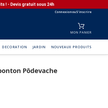
s ! - Devis gratuit sous 24h
Connexion
ou
S'inscrire
MON PANIER
DECORATION
JARDIN
NOUVEAUX PRODUITS
 ponton Pôdevache