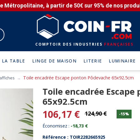
e Métropolitaine, à partir de 50€ sur 95% de nos produit
COMPTOIR DES INDUSTRIES
FRANÇAISES
 LA TABLE
LINGE DE MAISON
LITERIE
LUMINAIRE
Toile encadrée Escape ponton Pôdevache 65x92.5cm
 affiches
Toile encadrée Escape
65x92.5cm
106,17 €
124,90 €
-15%
Économisez :
-18,73 €
Référence : TOIR2282665925