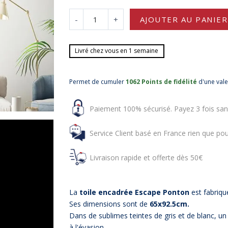
-
+
AJOUTER AU PANIER
Livré chez vous en 1 semaine
Permet de cumuler
1062 Points de fidélité
d'une val
Paiement 100% sécurisé. Payez 3 fois san
Service Client basé en France rien que pou
Livraison rapide et offerte dès 50€
La
toile encadrée Escape Ponton
est fabriq
Ses dimensions sont de
65x92.5cm.
Dans de sublimes teintes de gris et de blanc, u
à l'évasion.