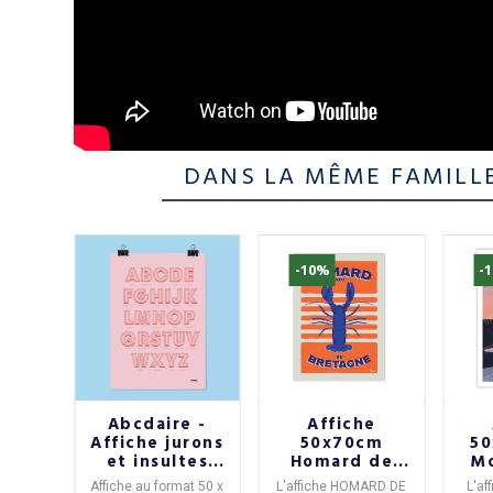
DANS LA MÊME FAMILL
-10%
-
e
Abcdaire -
Affiche
 des
Affiche jurons
50x70cm
50
rs
et insultes
Homard de
Mo
 du
adultes
Bretagne
0cm,
Affiche au format 50 x
L'
affiche HOMARD DE
L'
af