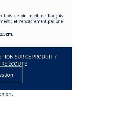
50x70cm
Une affiche culte
superbe affiche
d'un frère,
70x50cm.
fabriquée avec
superbe aff
 bois de pin maritime français
29,00 €
amour par
réalisée 
ement ; et l'encadrement par une
29,00 €
29,00 €
Chistera,
Chistera
2.5cm.
50x70cm.
70 x 50 c
TION SUR CE PRODUIT ?
TRE ÉCOUTE
estion
moment