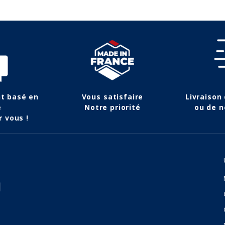
nt basé en
Vous satisfaire
Livraison
e
Notre priorité
ou de n
r vous !