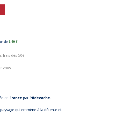
eur de
6,40 €
s frais dès 50€
r vous.
uée en
France
par
Pôdevache.
n paysage qui emmène à la détente et