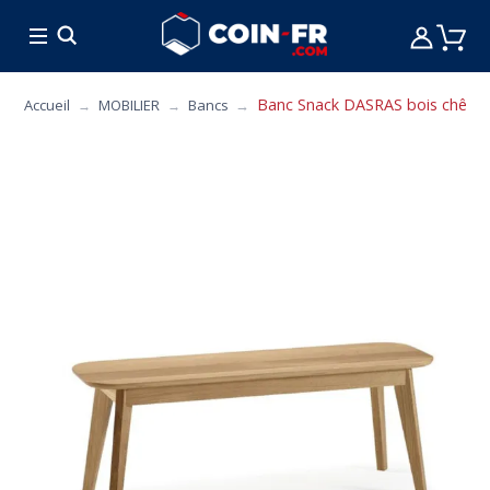
% BONS PLANS
CUISINE
MOBILIER
ART 
Banc Snack DASRAS bois chêne - 9
Accueil
MOBILIER
Bancs