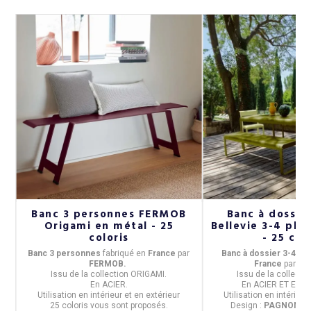
Banc 3 personnes FERMOB
Banc à dossi
 3
Origami en métal - 25
Bellevie 3-4 pla
coloris
- 25 col
au
Banc 3 personnes
fabriqué en
Fr
ance
par
Banc à dossier 3-4 pl
er
FERMOB.
France
par
FE
n
Issu de la
collection ORIGAMI.
Issu de la
collectio
En
ACIER
.
En
ACIER ET EN 
cm
Utilisation
en intérieur et en extérieur
Utilisation
en intérieur 
25 coloris
vous sont proposés.
Design :
PAGNON ET