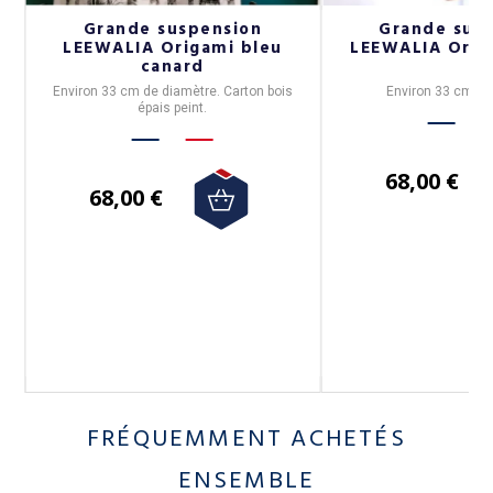
t
Grande suspension
Grande sus
LEEWALIA Origami bleu
LEEWALIA Orig
canard
e
Environ 33 cm de diamètre. Carton bois
Environ 33 cm de
épais peint.
es
68,00 €
68,00 €
-
FRÉQUEMMENT ACHETÉS
ENSEMBLE