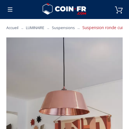
% BONS PLANS
CUISINE
MOBILIER
ART 
Suspension ronde cuivre
Accueil
LUMINAIRE
Suspensions