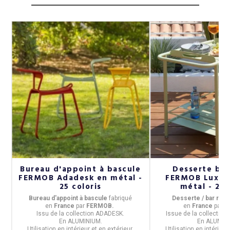
Bureau d'appoint à bascule
Desserte bar
FERMOB Adadesk en métal -
FERMOB Luxem
25 coloris
métal - 25 
r
Bureau d'appoint à bascule
fabriqué
Desserte / bar roul
en
France
par
FERMOB.
en
France
par
F
Issu de la
collection ADADESK.
Issue de la
collectio
,
En
ALUMINIUM
.
En
ALUMIN
e.
Utilisation
en intérieur et en extérieur.
Utilisation
en intérieur 