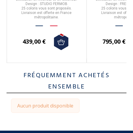
Design : STUDIO FERMOB
Design : FREDER
25 coloris
vous sont proposés.
25 coloris
vous son
Livraison est offerte en France
Livraison est offer
métropolitaine.
métropolita
439,00 €
795,00 €
FRÉQUEMMENT ACHETÉS
ENSEMBLE
Aucun produit disponible