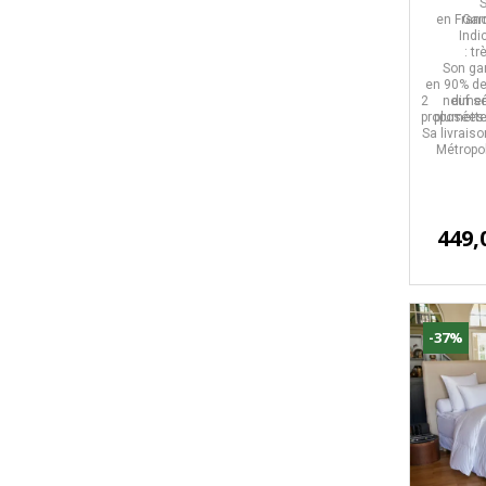
330g/
S
en
Fran
Gar
Indi
:
tr
Son ga
en
90% de
2 dimen
neuf s
proposées
plumette
Sa livrais
Métropol
449,
-37%