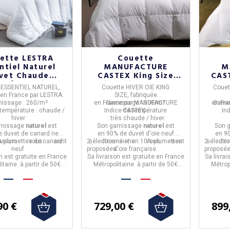
ette LESTRA
Couette
ntiel Naturel
MANUFACTURE
M
vet Chaude
CASTEX King Size
CAST
m² - 5 tailles
Hiver oie Chaude
saiso
 ESSENTIEL NATUREL
,
Couette HIVER OIE KING
Couet
300g/m² - 2 tailles
180
 en
France
par
LESTRA
.
SIZE,
fabriquée
nissage :
260/m²
en
France
Garnissage :
par
MANUFACTURE
300/m²
en
Garni
Fra
 température :
chaude /
Indice de température
CASTEX.
In
hiver
:
très chaude / hiver
rnissage
naturel
est
Son garnissage
naturel
est
Son 
(3 
 duvet de canard neuf
en
90% de duvet d'oie neuf
en
90
sions
% plumettes de canard
vous sont
2 dimensions
sélectionné et en 10% plumettes
vous sont
2 dime
sélecti
.
neuf
proposées.
d'oie française.
proposé
on est gratuite en France
Sa livraison est gratuite en France
Sa livrai
itaine. à partir de 50€
Métropolitaine. à partir de 50€
Métrop
d'achat.
d'achat.
90 €
729,00 €
899