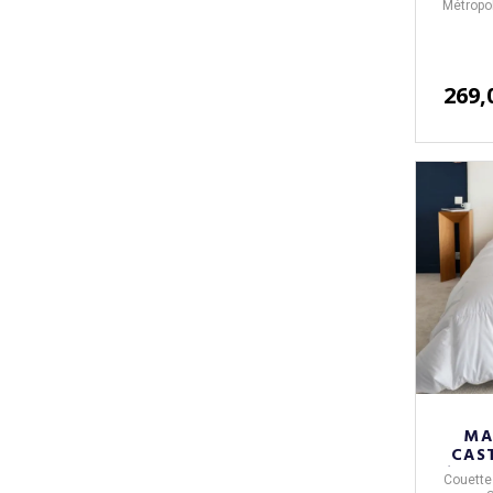
Métropol
269,
MA
CAST
Hiver
Couett