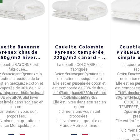
uette Bayonne
Couette Colombie
Couett
yrenex chaude
Pyrenex tempérée
PYRENEX
360g/m2 hiver
220g/m2 canard - 6
simple 
nard - 6 tailles
tailles
120-18
a
couette BAYONNE
est
La
couette COLOMBIE
est
La
couett
ta
fabriquée
fabriquée
fab
e couette est issue de la
n
France
par
Pyrenex
.
Cette couette est issue de la
en
France
par
Pyrenex
.
Cette couette
en
France
lection classique
de la
collection classique
de la
collection 
est en
marque.
percale de coton
et
Elle est en
marque.
percale de coton
et
Elle est en
ma
pe
omposée de
30
%
de duvet
est composée de
90% de duvet
est composé
% de plumettes de canard
arnissage : 360g/m²
et 10% de plumettes de canard
Garnissage : 220g/m²
et 10% de plu
Trois garnis
UETTE CHAUDE - hiver
de France neuf.
COUETTE TEMPEREE
de France neuf.
80g/m² / 120
de Fra
est livrée dans son sac en
Elle est livrée dans son sac en
COUETTE
coton.
coton.
TEMPEREE, 
dimensions vous sont
6 dimensions vous sont
Couette j
gramma
proposées.
proposées.
pre
livraison est gratuite en
La livraison est gratuite en
Elle est livré
rance Métropolitaine.
France Métropolitaine.
c
6 dimensi
pro
La livraison