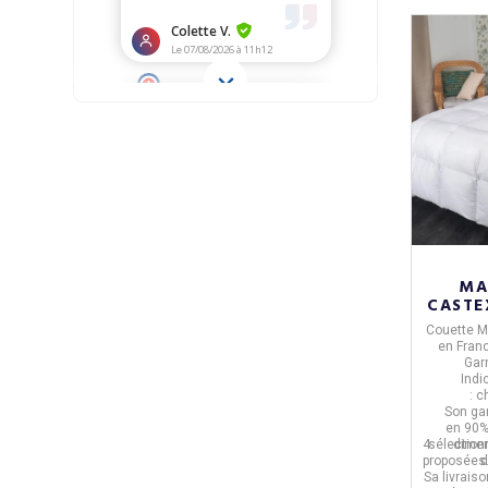
MA
CASTEX
tempé
Couette M
en
Fran
Gar
Indi
:
c
Son ga
en
90%
4 dimen
sélection
proposées
d
Sa livrais