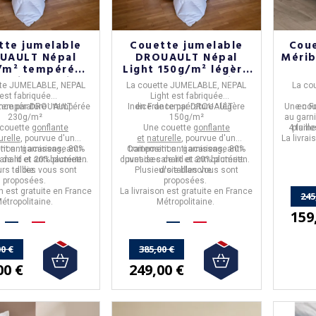
tte jumelable
Couette jumelable
Cou
UAULT Népal
DROUAULT Népal
Mérib
/m² tempérée
Light 150g/m² légère
'oie - 4 tailles
duvet d'oie - 4 tailles
te JUMELABLE, NEPAL
La
couette JUMELABLE, NEPAL
La
cou
est fabriquée
Light
est fabriquée
température :
nce
par
DROUAULT
tempérée
.
Indice de température :
en
France
par
DROUAULT
légère
.
Une co
en
F
230g/m²
150g/m²
au garn
couette
gonflante
Une couette
gonflante
4 tail
plumet
urelle
, pourvue d'un
et
naturelle
, pourvue d'un
La livrai
ion : garnissage
nt anti acariens
, anti-
80%
Composition : garnissage
traitement anti acariens
, anti-
80%
canard et 20% plumettes
de lit et anti bactérien
duvet de canard et 20% plumettes
punaises de lit et anti bactérien
rs tailles
d'oie.
vous sont
Plusieurs tailles
d'oie blanche.
vous sont
proposées.
proposées.
on est gratuite en
France
La livraison est gratuite en
France
245
étropolitaine
.
Métropolitaine
.
159
0 €
385,00 €
00 €
249,00 €