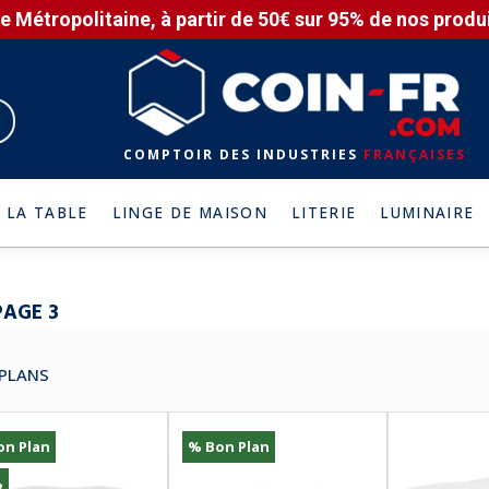
e Métropolitaine, à partir de 50€ sur 95% de nos produit
COMPTOIR DES INDUSTRIES
FRANÇAISES
 LA TABLE
LINGE DE MAISON
LITERIE
LUMINAIRE
PAGE 3
PLANS
on Plan
% Bon Plan
%