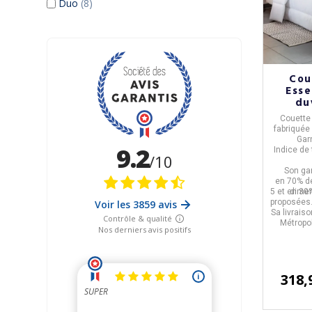
Duo
(8)
Cou
Esse
du
260g/
Couette
fabriquée
Gar
Indice de
Son ga
en
70% de
5 dimen
et en 30
proposées
Sa livrais
Métropol
318,