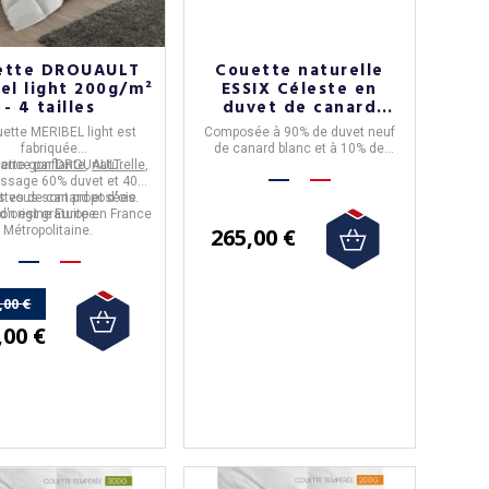
ette DROUAULT
Couette naturelle
el light 200g/m²
ESSIX Céleste en
- 4 tailles
duvet de canard
légère 150g/m2 - 4
ette MERIBEL light
est
Composée à 90% de duvet neuf
tailles
fabriquée
de canard blanc et à 10% de
uette
rance
gonflante
par
DROUAULT
,
naturelle
.
,
plumettes. 4 formats disponibles.
issage
60% duvet et 40%
les vous sont proposées.
tes de canard et d'oie
son est gratuite en
d'origine Europe.
France
Métropolitaine
.
265,00 €
,00 €
,00 €