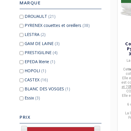
MARQUE
DROUAULT
(21)
PYRENEX couettes et oreillers
(38)
LESTRA
(2)
Co
GAM DE LAINE
(3)
P
PRESTIGILINE
(4)
ca
L
EPEDA literie
(1)
Cett
e
HOPOLI
(1)
col
Elle 
CASTEX
(16)
est c
et 70
G
BLANC DES VOSGES
(1)
CO
Elle 
Essix
(3)
6 
La 
PRIX
F