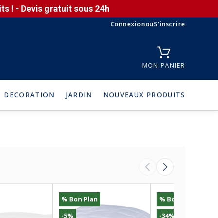
s ! - Devis gratuit sous 24h
Connexion
ou
S'inscrire
MON PANIER
DECORATION
JARDIN
NOUVEAUX PRODUITS
% Bon Plan
% Bon Plan
-5%
-34%