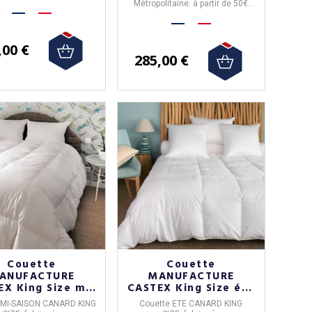
d'achat.
Métropolitaine. à partir de 50€
d'achat.
,00 €
285,00 €
Couette
Couette
ANUFACTURE
MANUFACTURE
X King Size mi-
CASTEX King Size été
aison canard
canard légère
 MI-SAISON CANARD KING
Couette ETE CANARD KING