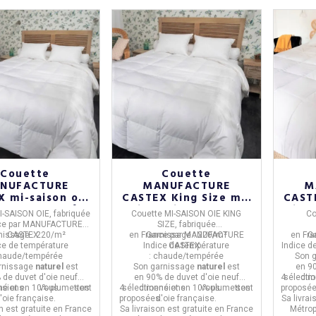
Couette
Couette
NUFACTURE
MANUFACTURE
M
 mi-saison oie
CASTEX King Size mi-
CASTE
rée 220g/m² -
saison oie tempérée
oie 
I-SAISON OIE,
fabriquée
Couette MI-SAISON OIE KING
Co
4 tailles
220g/m² - 2 tailles
ce
par
MANUFACTURE
SIZE,
fabriquée
nissage :
CASTEX.
220/m²
en
France
Garnissage :
par
MANUFACTURE
220/m²
en
Fra
G
ce de température
Indice de température
CASTEX.
Indice d
haude/tempérée
:
chaude/tempérée
Son 
rnissage
naturel
est
Son garnissage
naturel
est
en
90
 de duvet d'oie neuf
en
90% de duvet d'oie neuf
4 dime
sélecti
sions
né et en 10% plumettes
vous sont
4 dimensions
sélectionné et en 10% plumettes
vous sont
proposé
.
'oie française.
proposées.
d'oie française.
Sa livrai
on est gratuite en France
Sa livraison est gratuite en France
Métrop