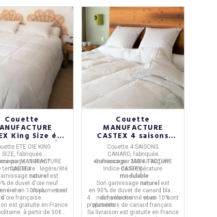
Couette
Couette
ANUFACTURE
MANUFACTURE
X King Size été
CASTEX 4 saisons
légère 140g/m² -
canard chaleur
uette ETE OIE KING
Couette 4 SAISONS
2 tailles
modulable 200g +
SIZE,
fabriquée
CANARD,
fabriquée
130g/m² - 4 tailles
nce
arnissage :
par
MANUFACTURE
140/m²
en
Garnissage :
France
par
MANUFACTURE
200 + 130g/m²
e température :
CASTEX.
légère/été
Indice de température
CASTEX.
garnissage
naturel
est
:
modulable
% de duvet d'oie neuf
Son garnissage
naturel
est
nsions
onné et en 10% plumettes
vous sont
en
90% de duvet de canard blanc
es.
d'oie française.
4 dimensions
neuf sélectionné et en 10%
vous sont
son est gratuite en France
proposées.
plumettes de canard français.
olitaine. à partir de 50€
Sa livraison est gratuite en France