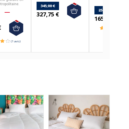
tropolitaine.
345,00 €
250,00 €
327,75 €
165,50 €
€