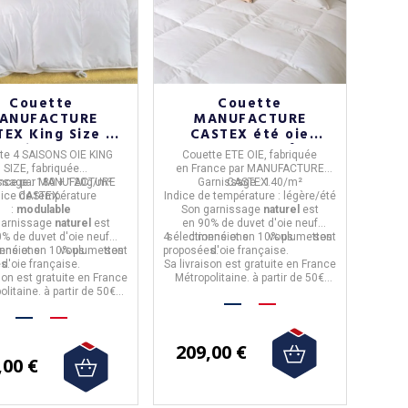
Couette
Couette
ANUFACTURE
MANUFACTURE
EX King Size 4
CASTEX été oie
ns oie modulable
légère 140g/m² - 4
te 4 SAISONS OIE KING
Couette ETE OIE,
fabriquée
 + 120g/m² - 2
tailles
SIZE,
fabriquée
en
France
par
MANUFACTURE
tailles
ssage :
nce
par
MANUFACTURE
180 + 120g/m²
Garnissage :
CASTEX.
140/m²
dice de température
CASTEX.
Indice de température :
légère/été
:
modulable
Son garnissage
naturel
est
garnissage
naturel
est
en
90% de duvet d'oie neuf
avis)
(1 avis)
% de duvet d'oie neuf
4 dimensions
sélectionné et en 10% plumettes
vous sont
nsions
onné et en 10% plumettes
vous sont
proposées.
d'oie française.
es.
d'oie française.
Sa livraison est gratuite en France
son est gratuite en France
Métropolitaine. à partir de 50€
olitaine. à partir de 50€
d'achat.
d'achat.
209,00 €
,00 €