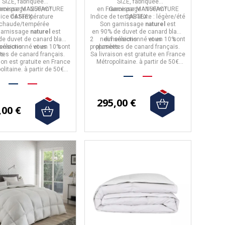
rée 250g/m² - 2
160g/m² - 2 tailles
SIZE,
fabriquée
SIZE,
fabriquée
tailles
nce
arnissage :
par
MANUFACTURE
250/m²
en
France
Garnissage :
par
MANUFACTURE
160/m²
dice de température
CASTEX.
Indice de température :
CASTEX.
légère/été
chaude/tempérée
Son garnissage
naturel
est
garnissage
naturel
est
en
90% de duvet de canard blanc
de duvet de canard blanc
2 dimensions
neuf sélectionné et en 10%
vous sont
nsions
sélectionné et en 10%
vous sont
proposées.
plumettes de canard français.
es.
tes de canard français.
Sa livraison est gratuite en France
son est gratuite en France
Métropolitaine. à partir de 50€
olitaine. à partir de 50€
d'achat.
d'achat.
295,00 €
,00 €