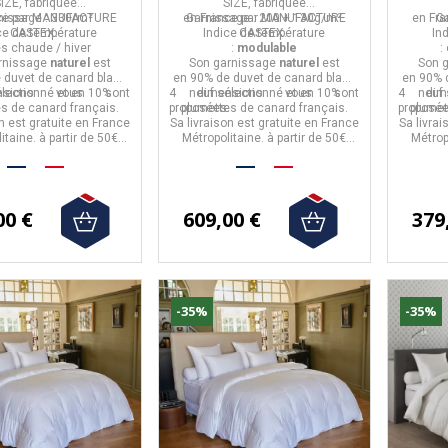
m² - 2 tailles
modulable 200 +
tempé
IZE,
fabriquée
SIZE,
fabriquée
130g/m² - 2 tailles
ce
nissage :
par
MANUFACTURE
330/m²
en
Garnissage :
France
par
MANUFACTURE
200 + 130g/m²
en
Fra
G
ce de température
CASTEX.
Indice de température
CASTEX.
In
ès chaude / hiver
:
modulable
:
rnissage
naturel
est
Son garnissage
naturel
est
Son 
 duvet de canard blanc
en
90% de duvet de canard blanc
en
90% 
sions
électionné et en 10%
vous sont
4 dimensions
neuf sélectionné et en 10%
vous sont
4 dime
neuf 
.
s de canard français.
proposées.
plumettes de canard français.
proposé
plumet
on est gratuite en France
Sa livraison est gratuite en France
Sa livrai
itaine. à partir de 50€
Métropolitaine. à partir de 50€
Métrop
d'achat.
d'achat.
00 €
609,00 €
379
-35%
-35%