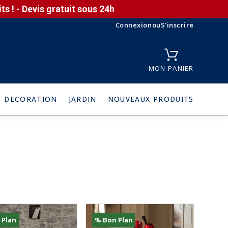
s ! - Devis gratuit sous 24h
Connexion
ou
S'inscrire
MON PANIER
DECORATION
JARDIN
NOUVEAUX PRODUITS
 Plan
% Bon Plan