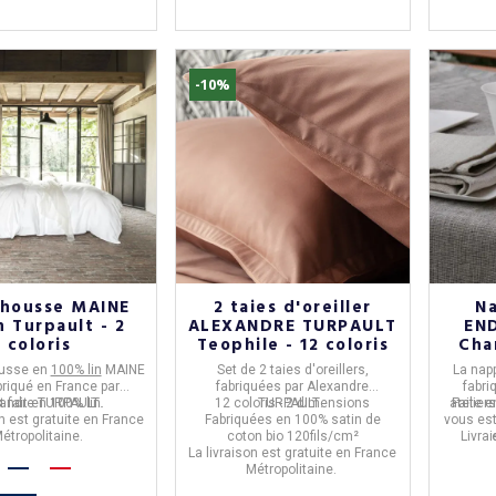
-10%
 housse MAINE
2 taies d'oreiller
N
n Turpault - 2
ALEXANDRE TURPAULT
END
coloris
Teophile - 12 coloris
Char
ousse en
100% lin
MAINE
Set de 2 taies d'oreillers
,
La
nap
briqué en
France
par
fabriquées par
Alexandre
fabr
xandre
st fait en
TURPAULT
100% lin
.
.
12 coloris - 2 dimensions
TURPAULT
.
atelier
Faite 
on est gratuite en France
Fabriquées en
100% satin de
vous est
étropolitaine.
coton bio 120fils/cm²
Livra
La livraison est gratuite en France
Métropolitaine.