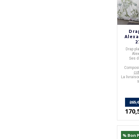
Dra
Alexa
2
Drap pl
Ale
Ses d
Composi
cot
La livrais
265,0
170,
% Bon P