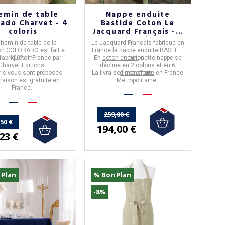
emin de table
Nappe enduite
rado Charvet - 4
Bastide Coton Le
coloris
Jacquard Français - 2
coloris
chemin de table de la
Le Jacquard Français
fabrique en
ion
COLORADO
est fait en
France
la
nappe enduite BASTIDE
t fabriqué en France par
100% lin.
En
coton enduit
coton
, cette nappe se
.
Charvet Editions
.
décline en 2
coloris et en 6
ris vous sont proposés.
La livraison est offerte en France
dimensions.
vraison est gratuite en
Métropolitaine.
France.
259,00 €
,50 €
194,00 €
23 €
 Plan
% Bon Plan
-8%