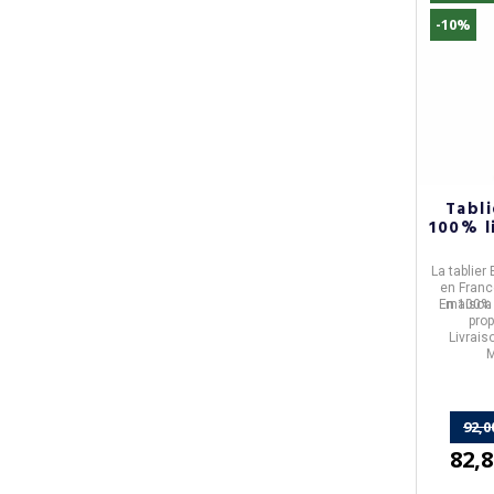
-10%
Tabli
100% l
La
tablier
en
Franc
En
maiso
100% 
prop
Livrais
M
92,0
82,8