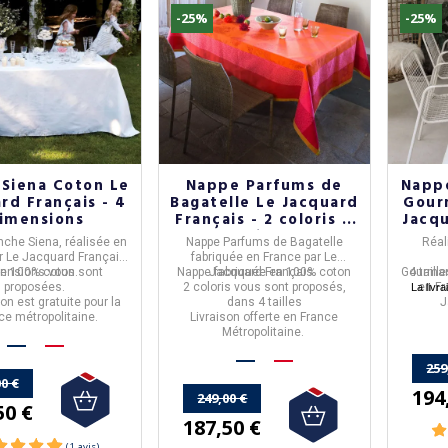
-25%
-25%
Siena Coton Le
Nappe Parfums de
Nappe
rd Français - 4
Bagatelle Le Jacquard
Gour
imensions
Français - 2 coloris 4
Jacqu
tailles
nche Siena
, réalisée en
Nappe Parfums de Bagatelle
Réal
ar Le Jacquard Français,
fabriquée en
France
par
Le
ensions vous sont
n 100% coton.
Nappe fabriquée en
Jacquard Français.
100% coton
Gourma
4 tail
proposées.
2 coloris
vous sont proposés,
en
F
La livr
son est gratuite pour la
dans
4 tailles
J
ce métropolitaine.
Livraison offerte en France
Métropolitaine.
259
0 €
194
249,00 €
50 €
187,50 €