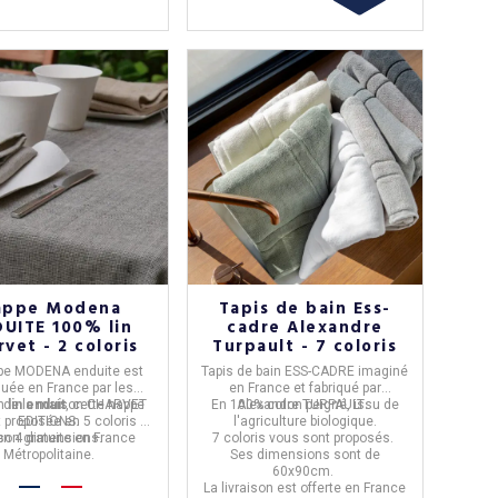
appe Modena
Tapis de bain Ess-
UITE 100% lin
cadre Alexandre
vet - 2 coloris
Turpault - 7 coloris
pe MODENA enduite
est
Tapis de bain ESS-CADRE
imaginé
iquée en
France
par les
en
France
et fabriqué par
s de la maison
en
lin enduit
, cette nappe
CHARVET
En 100% coton peigné, issu de
Alexandre TURPAULT
.
 proposée en 5 coloris et
EDITIONS
.
l'agriculture biologique.
ison gratuite en France
en 4 dimensions.
7 coloris vous sont proposés.
Métropolitaine.
Ses dimensions sont de
60x90cm
.
La livraison est offerte en France