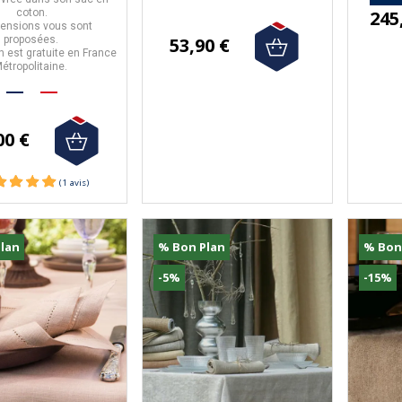
245
coton.
ensions vous sont
proposées.
53,90 €
on est gratuite en France
étropolitaine.
(1 avis
00 €
lan
% Bon Plan
% Bon
-5%
-15%