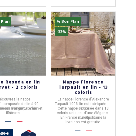
 Plan
% Bon Plan
-33%
e Reseda en lin
Nappe Florence
vet - 2 coloris
Turpault en lin - 13
coloris
écouvrez la nappe
La nappe
Florence
d'
Alexandre
a
" composée de lin à 90%
Turpault
100% lin est fabriquée en
quée en France par
vraison est gratuite en
Charvet
Cette nappe proposée dans 13
France
Editions
France.
.
coloris unis est d'une élégance
En France métropolitaine la
naturelle.
livraison est gratuite.
,20 €