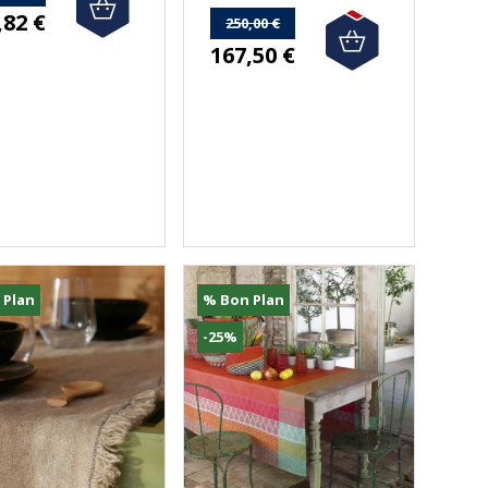
,82 €
250,00 €
167,50 €
)
 Plan
% Bon Plan
-25%