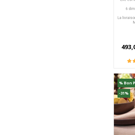
6 dim
La livrais
M
493,
% Bon P
-31%