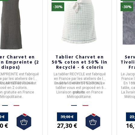
-30%
-30%
er Charvet en
Tablier Charvet en
Ser
in Empreinte (2
50% coton et 50% lin
Tivol
dispos)
Recyclé - 6 coloris
Fr
FLAN
 EMPREINTE
est fabriqué
La
tablier RECYCLE
est fabriqué
Le Jacq
e
par les ateliers de la
en
France
par les ateliers de la
France
l
n
lin
CHARVET EDITIONS
, ce tablier vous est
.
En
maison
50% lin et en 50% coton
CHARVET EDITIONS
, ce
.
En
100
co
osé en 2 coloris.
tablier vous est proposé en 6
table, c
on gratuite en France
Livraison gratuite en France
coloris.
La livra
étropolitaine.
Métropolitaine.
Métrop
0 €
39,00 €
23
0 €
27,30 €
16,