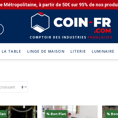
e Métropolitaine, à partir de 50€ sur 95% de nos produit
COMPTOIR DES INDUSTRIES
FRANÇAISES
 LA TABLE
LINGE DE MAISON
LITERIE
LUMINAIRE
lan
% Bon Plan
% Bon