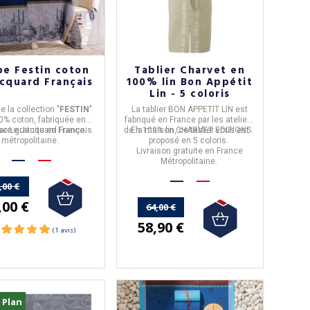
e Festin coton
Tablier Charvet en
acquard Français
100% lin Bon Appétit
Lin - 5 coloris
e la collection "
FESTIN
"
La
tablier BON APPETIT LIN
est
0% coton,
fabriquée en
fabriqué en
France
par les ateliers
ison gratuite en France
ar
Le Jacquard Français
.
de la maison
En
100% lin
, ce tablier vous est
CHARVET EDITIONS
.
métropolitaine.
proposé en 5 coloris.
Livraison gratuite en France
Métropolitaine.
,00 €
,00 €
)
64,00 €
58,90 €
 Plan