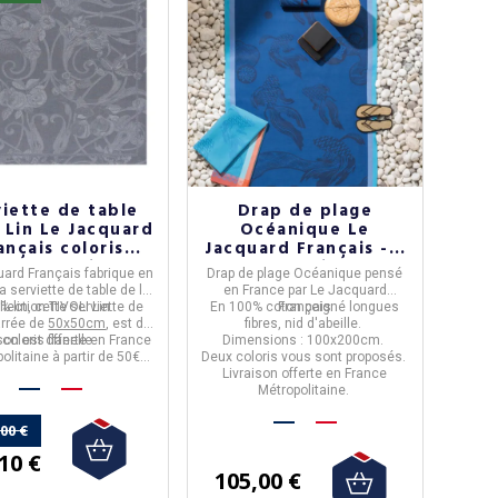
viette de table
Drap de plage
i Lin Le Jacquard
Océanique Le
ançais coloris
Jacquard Français - 2
ELLE (6 dispos)
coloris
uard Français
fabrique en
Drap de plage Océanique
pensé
a serviette de table de la
en
France
par
Le Jacquard
% lin
llection
, cette serviette de
TIVOLI Lin
.
En
100% coton peigné longues
Français
arrée de
50x50cm
, est de
fibres
, nid d'abeille.
ison est offerte en France
coloris
flanelle
.
Dimensions :
100x200cm.
olitaine à partir de 50€
Deux coloris vous sont proposés.
d'achats.
Livraison offerte en France
Métropolitaine.
,00 €
10 €
105,00 €