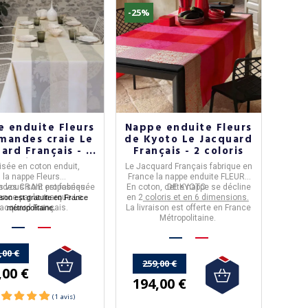
-25%
 enduite Fleurs
Nappe enduite Fleurs
mandes craie Le
de Kyoto Le Jacquard
ard Français - 4
Français - 2 coloris
tailles
isée en
coton enduit
,
Le Jacquard Français
fabrique en
la nappe
Fleurs
France
la
nappe enduite FLEURS
ndes
les vous sont proposées.
CRAIE
est fabriquée
En
coton
, cette nappe se décline
DE KYOTO
.
rance
par la marque
Le
en 2
coloris et en 6 dimensions.
aison est gratuite en France
acquard Français
.
La livraison est offerte en France
métropolitaine.
Métropolitaine.
,00 €
259,00 €
,00 €
194,00 €