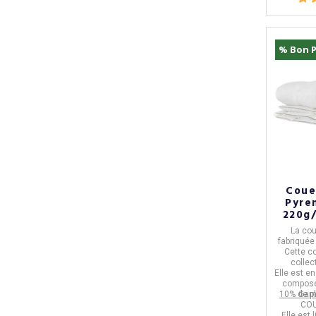
% Bon P
Coue
Pyre
220g/
La
co
fabriquée
Cette co
collec
Elle est e
compos
10% de p
Garn
COU
Elle est 