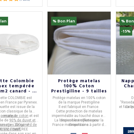
lan
% Bon Plan
% Bon
-15%
tte Colombie
Protège matelas
Napp
nex tempérée
100% Coton
Char
m2 canard - 6
Prestigiline - 9 tailles
tailles
uette COLOMBIE
est
Protège matelas
en
100% coton
D
 en
France
par
Pyrenex
.
de la marque
Prestigiline
"
Resed
uette est issue de la
Il est fabriqué en
France
.
et fabri
La li
tion classique
de la
Cette
protection de matelas
n
percale de coton
marque.
et est
imperméable
au touché doux est
ée de
90% de duvet et
La livraison est
disponible en plusieurs
offerte
pour la
lumettes de canard de
issage : 220g/m²
France métropolitaine à partir de
dimensions.
ETTE TEMPEREE
France neuf.
50€ d'achat.
289
livrée dans son sac en