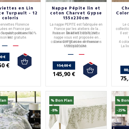
viettes en Lin
Nappe Pépite lin et
Ch
ce Turpault - 12
coton Charvet Gypse
Colo
coloris
155x230cm
erviettes
Florence
La
nappe PEPITE
est fabriquée en
Le 
quées en
France
par
France
par les ateliers de la
collect
e
ce métropolitaine la
Turpault
sont en
100%
Faite en
maison
lin et en coton
CHARVET EDITIONS
, cette
.
Il es
aison est gratuite.
lin
.
nappe vous est proposée en
coloris
Livraison gratuite en France
GYPSE
et en dimensions
4 colo
Métropolitaine.
155X320CM
La li
0 €
50 €
154,00 €
88
145,90 €
75,
lan
% Bon Plan
% Bon
-8%
-25%