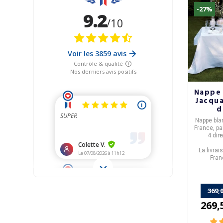
-27%
Nappe 
Jacqua
d
Nappe bla
France
, p
4 dim
e
La livrai
Fran
369,0
269,