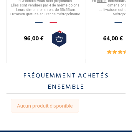
France
3 coloris vous sont proposés.
par
Le Jacquard Français
.
En
coton
, ces serviettes
collection
ANN
m
Elles sont
vendues par 4 de même coloris.
dimensions
50
e.
Leurs dimensions sont de
55x55cm.
La livraison est offe
Livraison gratuite en France métropolitaine.
Métropolita
96,00 €
64,00 €
FRÉQUEMMENT ACHETÉS
ENSEMBLE
Aucun produit disponible