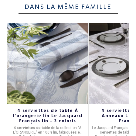
DANS LA MÊME FAMILLE
4 serviettes de table À
4 serviettes 
l'orangerie lin Le Jacquard
Anneaux Le 
Français lin - 3 coloris
França
4 serviettes de table
de la collection "
A
Le Jacquard Français
fabr
L'ORANGERIE
" en
100% lin,
fabriquées en
serviettes de table, 