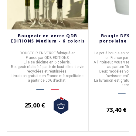
Bougeoir en verre QDB
Bougie DESH
1
EDITIONS Medium - 6 coloris
porcelaine - 
BOUGEOIR EN VERRE
fabriqué en
Le
pot à bougie
en porcel
France
par
QDB EDITIONS.
en
France
par
Des
Elle se décline en
6 coloris
.
A l'intérieur, vous y retr
 à
Bougeoir réalisé
à partir de bouteilles de vin
au parfum "fleur 
recyclées et réutilisées.
Deux modèles vous s
Livraison gratuite en France métropolitaine
"ravissement" ou 
à partir de 50€ d'achat.
La livraison est gratuite 
dessous
25,00 €
73,40 €