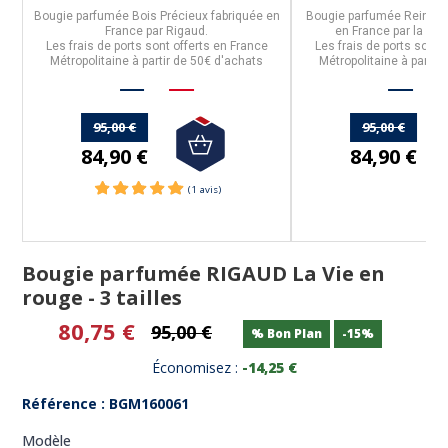
Bougie parfumée
Bois Précieux
fabriquée en
Bougie parfumée
Reine de
France
par
Rigaud
.
en
France
par la ma
Les frais de ports sont offerts en France
Les frais de ports sont 
Métropolitaine à partir de 50€ d'achats
Métropolitaine à partir
95,00 €
95,00 €
84,90 €
84,90 €
Bougie parfumée RIGAUD La Vie en
rouge - 3 tailles
80,75 €
95,00 €
% Bon Plan
-15%
Économisez :
-14,25 €
Référence : BGM160061
Modèle