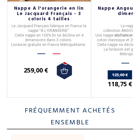
Nappe À l'orangerie en lin
Nappe Angoume 
Le Jacquard Français - 3
dimensi
coloris 4 tailles
t
Le Jacquard Français
fabrique en
France
la
La
nappe
de
ée
nappe "
A L'ORANGERIE
".
collection
ANGOUM
Cette nappe en
100%
lin
se décline en 4
Une nappe réalisée en
en
France
par
10
dimensions dans 3 coloris.
coton classique et 25% 
Livraison gratuite en France Métropolitaine.
Cette nappe se décline 
La livraison est grat
Métropolita
259,00 €
125,00 €
118,75 €
FRÉQUEMMENT ACHETÉS
ENSEMBLE