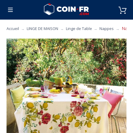
% BONS PLANS
CUISINE
MOBILIER
ART 
Nappe
Accueil
LINGE DE MAISON
Linge de Table
Nappes