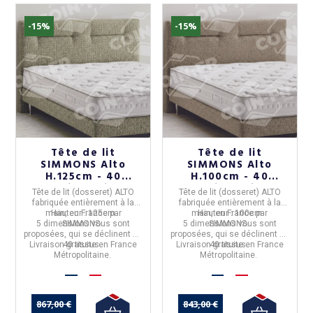
-15%
-15%
Tête de lit
Tête de lit
SIMMONS Alto
SIMMONS Alto
H.125cm - 40
H.100cm - 40
coloris 5 tailles
coloris 5 tailles
Tête de lit (dosseret) ALTO
Tête de lit (dosseret) ALTO
fabriquée entièrement à la
fabriquée entièrement à la
main, en
Hauteur :
France
125cm
par
main, en
Hauteur :
France
100cm
par
5 dimensions
SIMMONS
vous sont
.
5 dimensions
SIMMONS
vous sont
.
proposées, qui se déclinent en
proposées, qui se déclinent en
Livraison gratuite en France
40 tissus.
Livraison gratuite en France
40 tissus.
Métropolitaine.
Métropolitaine.
867,00 €
843,00 €