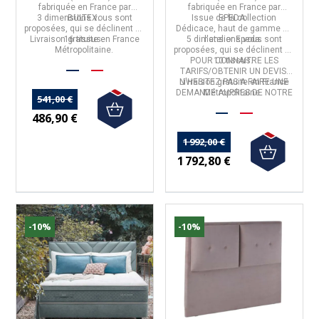
fabriquée en
France
par
fabriquée en
France
par
3 dimensions vous sont
BULTEX
.
Issue de la
EPEDA
collection
.
proposées, qui se déclinent en
Dédicace
, haut de gamme de
Livraison gratuite en France
16 tissus.
5 dimensions vous sont
l'atelier Epeda.
Métropolitaine.
proposées, qui se déclinent en
POUR CONNAITRE LES
10 tissus.
TARIFS/OBTENIR UN DEVIS,
Livraison gratuite en France
N'HESITEZ PAS A FAIRE UNE
DEMANDE AUPRES DE NOTRE
Métropolitaine.
541,00 €
SERVICE CLIENT.
486,90 €
1 992,00 €
1 792,80 €
-10%
-10%