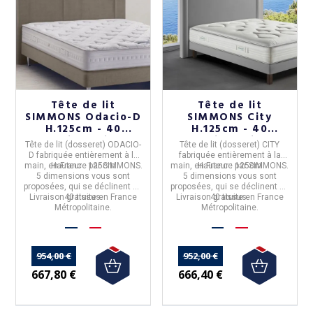
Tête de lit
Tête de lit
SIMMONS Odacio-D
SIMMONS City
H.125cm - 40
H.125cm - 40
coloris 5 tailles
coloris 5 tailles
Tête de lit (dosseret) ODACIO-
Tête de lit (dosseret) CITY
D
fabriquée entièrement à la
fabriquée entièrement à la
main, en
Hauteur :
France
125cm
par
SIMMONS
.
main, en
Hauteur :
France
125cm
par
SIMMONS
.
5 dimensions
vous sont
5 dimensions
vous sont
proposées, qui se déclinent en
proposées, qui se déclinent en
Livraison gratuite en France
40 tissus.
Livraison gratuite en France
40 tissus.
Métropolitaine.
Métropolitaine.
954,00 €
952,00 €
667,80 €
666,40 €