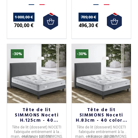
1 000,00 €
709,00 €
700,00 €
496,30 €
-30%
-30%
Tête de lit
Tête de lit
SIMMONS Noceti
SIMMONS Noceti
H.125cm - 40
H.83cm - 40 coloris
coloris 5 tailles
5 tailles
Tête de lit (dosseret) NOCETI
Tête de lit (dosseret) NOCETI
fabriquée entièrement à la
fabriquée entièrement à la
main, en
Hauteur :
France
125cm
par
SIMMONS
.
main, en
Hauteur :
France
par
83cm
SIMMONS
.