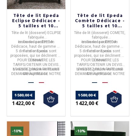
Tête de lit Epeda
Tête de lit Epeda
Eclipse Dédicace -
Comète Dédicace -
5 tailles et 10
5 tailles et 10
tissus
tissus
Tête de lit (dosseret) ECLIPSE
Tête de lit (dosseret) COMETE,
fabriquée
fabriquée
en
Issue de la
France
par
collection
EPEDA
.
en
Issue de la
France
par
collection
EPEDA
.
Dédicace
, haut de gamme de
Dédicace
, haut de gamme de
5 dimensions vous sont
l'atelier Epeda.
5 dimensions vous sont
l'atelier Epeda.
proposées, qui se déclinent en
proposées, qui se déclinent en
POUR CONNAITRE LES
10 tissus.
POUR CONNAITRE LES
10 tissus.
TARIFS/OBTENIR UN DEVIS,
TARIFS/OBTENIR UN DEVIS,
Livraison gratuite en France
N'HESITEZ PAS A FAIRE UNE
Livraison gratuite en France
N'HESITEZ PAS A FAIRE UNE
DEMANDE AUPRES DE NOTRE
Métropolitaine.
DEMANDE AUPRES DE NOTRE
Métropolitaine.
SERVICE CLIENT.
SERVICE CLIENT.
1 580,00 €
1 580,00 €
1 422,00 €
1 422,00 €
-10%
-10%