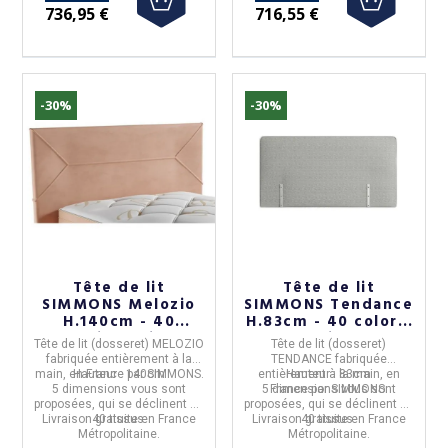
736,95 €
716,55 €
-30%
-30%
Tête de lit
Tête de lit
SIMMONS Melozio
SIMMONS Tendance
H.140cm - 40
H.83cm - 40 coloris
coloris 5 tailles
5 tailles
Tête de lit (dosseret) MELOZIO
Tête de lit (dosseret)
fabriquée entièrement à la
TENDANCE
fabriquée
main, en
Hauteur :
France
140cm
par
SIMMONS
.
entièrement à la main, en
Hauteur :
83cm
5 dimensions
vous sont
5 dimensions
France
par
SIMMONS
vous sont
.
proposées, qui se déclinent en
proposées, qui se déclinent en
Livraison gratuite en France
40 tissus.
Livraison gratuite en France
40 tissus.
Métropolitaine.
Métropolitaine.