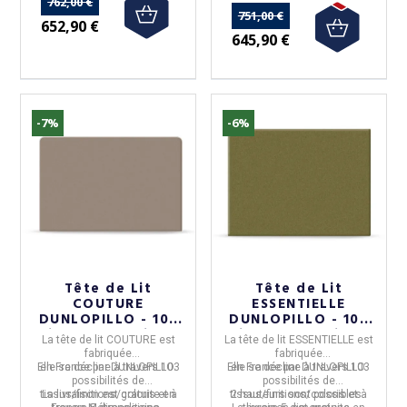
762,00 €
751,00 €
652,90 €
645,90 €
-7%
-6%
Tête de Lit
Tête de Lit
COUTURE
ESSENTIELLE
DUNLOPILLO - 103
DUNLOPILLO - 103
tissus et 5 tailles
tissus et 5 tailles
La tête de lit COUTURE
est
La tête de lit ESSENTIELLE
est
fabriquée
fabriquée
Elle se décline à travers
en
France
par
DUNLOPILLO.
103
Elle se décline à travers
en
France
par
DUNLOPILLO.
103
possibilités de
possibilités de
tissus/finitions/coloris
La livraison est gratuite en
et à
tissus/finitions/coloris
2 hauteurs
sont possibles.
et à