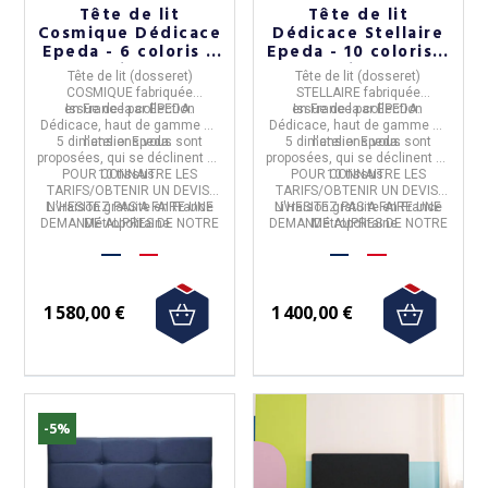
Tête de lit
Tête de lit
Cosmique Dédicace
Dédicace Stellaire
Epeda - 6 coloris 5
Epeda - 10 coloris 5
tailles
tailles
Tête de lit (dosseret)
Tête de lit (dosseret)
COSMIQUE
fabriquée
STELLAIRE
fabriquée
en
Issue de la
France
par
collection
EPEDA
.
en
Issue de la
France
par
collection
EPEDA
.
Dédicace
, haut de gamme de
Dédicace
, haut de gamme de
5 dimensions vous sont
l'atelier Epeda.
5 dimensions vous sont
l'atelier Epeda.
proposées, qui se déclinent en
proposées, qui se déclinent en
POUR CONNAITRE LES
10 tissus.
POUR CONNAITRE LES
10 tissus.
TARIFS/OBTENIR UN DEVIS,
TARIFS/OBTENIR UN DEVIS,
Livraison gratuite en France
N'HESITEZ PAS A FAIRE UNE
Livraison gratuite en France
N'HESITEZ PAS A FAIRE UNE
DEMANDE AUPRES DE NOTRE
Métropolitaine.
DEMANDE AUPRES DE NOTRE
Métropolitaine.
SERVICE CLIENT.
SERVICE CLIENT.
1 580,00 €
1 400,00 €
-5%