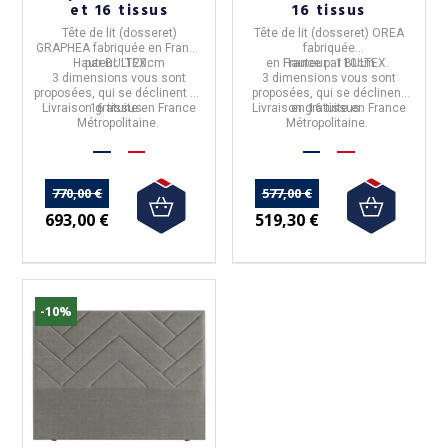
et 16 tissus
16 tissus
Tête de lit (dosseret)
Tête de lit (dosseret) OREA
GRAPHEA
fabriquée en
France
fabriquée
Hauteur :
par
BULTEX
120cm
.
en
France
Hauteur :
par
110cm
BULTEX
.
3 dimensions
vous sont
3 dimensions
vous sont
proposées, qui se déclinent en
proposées, qui se déclinent
Livraison gratuite en France
16 tissus.
Livraison gratuite en France
en
16 tissus.
Métropolitaine.
Métropolitaine.
770,00 €
577,00 €
693,00 €
519,30 €
-10%