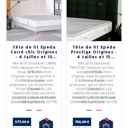
Tête de lit Epeda
Tête de lit Epeda
Carré chic Origines
Prestige Origines -
- 4 tailles et 15
4 tailles et 15
tissus
tissus
Tête de lit (dosseret) CARRE
Tête de lit (dosseret)
CHIC
fabriquée en
France
par
PRESTIGE
fabriquée en
France
Issue de la
EPEDA
collection
.
Issue de la
par
EPEDA
collection
.
Origines
, haut de gamme de
Origines
, haut de gamme de
4 dimensions vous sont
l'atelier Epeda.
4 dimensions vous sont
l'atelier Epeda.
proposées, qui se déclinent en
proposées, qui se déclinent en
POUR CONNAITRE LES
15 tissus.
POUR CONNAITRE LES
15 tissus.
TARIFS/OBTENIR UN DEVIS,
TARIFS/OBTENIR UN DEVIS,
Livraison gratuite en France
N'HESITEZ PAS A FAIRE UNE
Livraison gratuite en France
N'HESITEZ PAS A FAIRE UNE
DEMANDE AUPRES DE NOTRE
Métropolitaine.
DEMANDE AUPRES DE NOTRE
Métropolitaine.
SERVICE CLIENT.
SERVICE CLIENT.
577,00 €
706,00 €