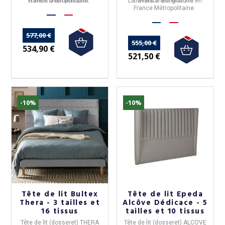
France Métropolitaine.
travers
5 dimensions.
La livraison est gratuite en
travers
5 dimensions.
France Métropolitaine.
577,00 €
555,00 €
534,90 €
521,50 €
-10%
-10%
Tête de lit Bultex
Tête de lit Epeda
Thera - 3 tailles et
Alcôve Dédicace - 5
16 tissus
tailles et 10 tissus
Tête de lit (dosseret) THERA
Tête de lit (dosseret) ALCOVE