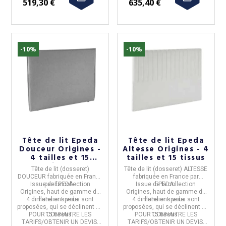
519,30 €
635,40 €
-10%
-10%
Tête de lit Epeda
Tête de lit Epeda
Douceur Origines -
Altesse Origines - 4
4 tailles et 15
tailles et 15 tissus
tissus
Tête de lit (dosseret)
Tête de lit (dosseret) ALTESSE
DOUCEUR
fabriquée en
France
fabriquée en
France
par
Issue de la
par
EPEDA
collection
.
Issue de la
EPEDA
collection
.
Origines
, haut de gamme de
Origines
, haut de gamme de
4 dimensions vous sont
l'atelier Epeda.
4 dimensions vous sont
l'atelier Epeda.
proposées, qui se déclinent en
proposées, qui se déclinent en
POUR CONNAITRE LES
15 tissus.
POUR CONNAITRE LES
15 tissus.
TARIFS/OBTENIR UN DEVIS,
TARIFS/OBTENIR UN DEVIS,