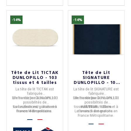
-14%
-14%
Tête de Lit TICTAK
Tête de Lit
DUNLOPILLO - 103
SIGNATURE
tissus et 4 tailles
DUNLOPILLO - 103
tissus et 5 tailles
La tête de lit TICTAK
est
La tête de lit SIGNATURE
est
fabriquée
fabriquée
Elle se décline à travers
en
France
par
DUNLOPILLO.
103
Elle se décline à travers
en
France
par
DUNLOPILLO.
103
possibilités de
possibilités de
tissus/finitions/coloris
La livraison est gratuite en
et à
tissus/finitions/coloris
HAUTEUR : 120cm
et à
France Métropolitaine.
travers
4 dimensions.
La livraison est gratuite en
travers
5 dimensions.
France Métropolitaine.