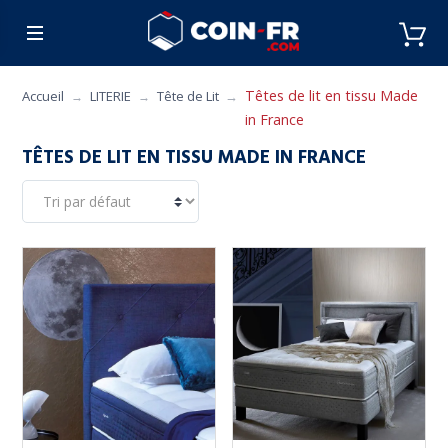
% BONS PLANS
CUISINE
MOBILIER
ART 
Têtes de lit en tissu Made
Accueil
LITERIE
Tête de Lit
in France
TÊTES DE LIT EN TISSU MADE IN FRANCE