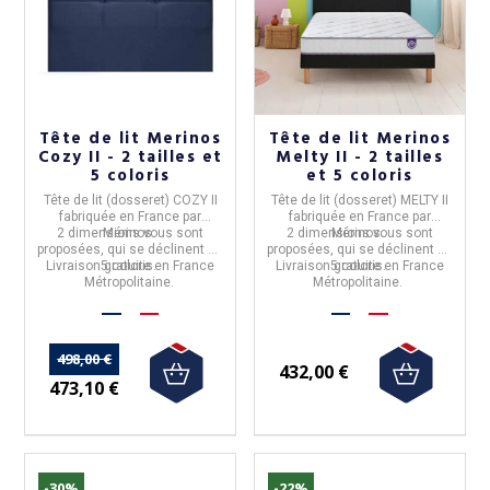
Tête de lit Merinos
Tête de lit Merinos
Cozy II - 2 tailles et
Melty II - 2 tailles
5 coloris
et 5 coloris
Tête de lit (dosseret) COZY II
Tête de lit (dosseret) MELTY II
fabriquée en
France
par
fabriquée en
France
par
2 dimensions vous sont
Mérinos
.
2 dimensions vous sont
Mérinos
.
proposées, qui se déclinent en
proposées, qui se déclinent en
Livraison gratuite en France
5 coloris.
Livraison gratuite en France
5 coloris.
Métropolitaine.
Métropolitaine.
498,00 €
432,00 €
473,10 €
-30%
-22%