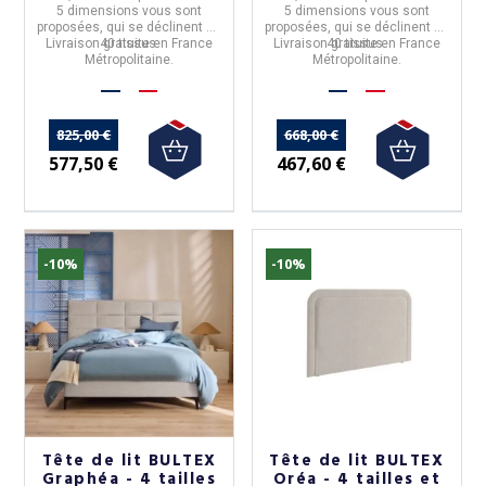
5 dimensions
vous sont
5 dimensions
vous sont
proposées, qui se déclinent en
proposées, qui se déclinent en
Livraison gratuite en France
40 tissus.
Livraison gratuite en France
40 tissus.
Métropolitaine.
Métropolitaine.
825,00 €
668,00 €
577,50 €
467,60 €
-10%
-10%
Tête de lit BULTEX
Tête de lit BULTEX
Graphéa - 4 tailles
Oréa - 4 tailles et