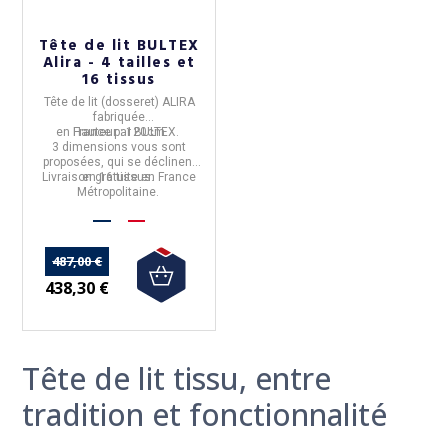
Tête de lit BULTEX
Alira - 4 tailles et
16 tissus
Tête de lit (dosseret) ALIRA
fabriquée
en
France
Hauteur :
par
120cm
BULTEX
.
3 dimensions
vous sont
proposées, qui se déclinent
Livraison gratuite en France
en
16 tissus.
Métropolitaine.
487,00 €
438,30 €
Tête de lit tissu, entre
tradition et fonctionnalité