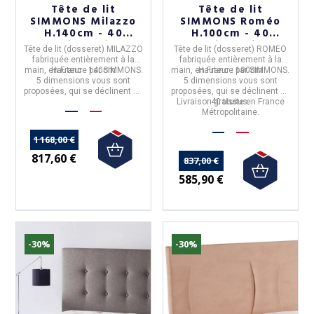
Tête de lit
Tête de lit
SIMMONS Milazzo
SIMMONS Roméo
H.140cm - 40
H.100cm - 40
coloris 5 tailles
coloris 5 tailles
Tête de lit (dosseret) MILAZZO
Tête de lit (dosseret) ROMEO
fabriquée entièrement à la
fabriquée entièrement à la
main, en
Hauteur :
France
140cm
par
SIMMONS
.
main, en
Hauteur :
France
100cm
par
SIMMONS
.
5 dimensions
vous sont
5 dimensions
vous sont
proposées, qui se déclinent en
proposées, qui se déclinent en
40 tissus.
Livraison gratuite en France
40 tissus.
Métropolitaine.
1 168,00 €
817,60 €
837,00 €
585,90 €
-30%
-30%