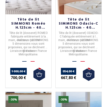
Tête de lit
Tête de lit
SIMMONS Roméo
SIMMONS Odacio-C
H.125cm - 40
H.125cm - 40
coloris 5 tailles
coloris 5 tailles
Tête de lit (dosseret) ROMEO
Tête de lit (dosseret) ODACIO-
fabriquée entièrement à la
C
fabriquée entièrement à la
main, en
Hauteur :
France
125cm
par
SIMMONS
.
main, en
Hauteur :
France
125cm
par
SIMMONS
.
5 dimensions
vous sont
5 dimensions
vous sont
proposées, qui se déclinent en
proposées, qui se déclinent en
Livraison gratuite en France
40 tissus.
Livraison gratuite en France
40 tissus.
Métropolitaine.
Métropolitaine.
1 000,00 €
954,00 €
700,00 €
667,80 €
-30%
-30%