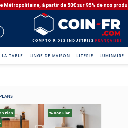
e Métropolitaine, à partir de 50€ sur 95% de nos produit
COMPTOIR DES INDUSTRIES
FRANÇAISES
 LA TABLE
LINGE DE MAISON
LITERIE
LUMINAIRE
PLANS
on Plan
% Bon Plan
%