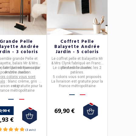
Grande Pelle
Coffret Pelle
layette Andrée
Balayette Andrée
rdin - 3 coloris
Jardin - 5 coloris
semble
grande Pelle et
Le
coffret pelle et Balayette Mr
ayette, balais
Mr & Mrs
& Mrs Clynk
fabriqué en
France
k
ensemble indispensable
, fabriqué en
France
par
Le coffret est livré avec les 2
par
Andrée Jardin
.
pour votre maison.
Andrée Jardin
patères.
rois coloris vous sont
5 coloris
vous sont proposés
sés
: blanc crème, gris ou
La livraison est gratuite pour la
raison est gratuite pour la
noir
France métropolitaine
rance métropolitaine
69,90 €
9,90 €
,93 €