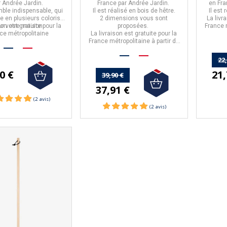
r
Andrée Jardin
.
France par
Andrée Jardin
.
en Fr
ble indispensable, qui
Il est réalisé en
bois de hêtre.
Il est
e en plusieurs coloris,
2 dimensions vous sont
La livr
son est gratuite pour la
ur votre maison.
proposées.
France m
ce métropolitaine
La livraison est gratuite pour la
France métropolitaine à partir de
(3 
50€ d'achat.
22
21,
0 €
39,90 €
37,91 €