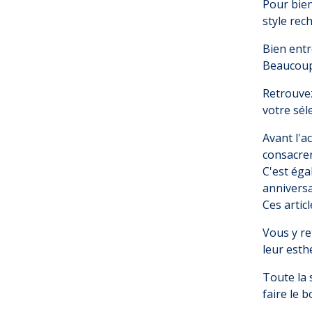
Pour bien
style rec
Bien entr
Beaucoup 
Retrouvez
votre sél
Avant l'a
consacrer
C'est éga
anniversa
Ces articl
Vous y re
leur esth
Toute la 
faire le b