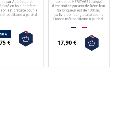
ance par
Andrée Jardin
.
collection HERITAGE
fabriqué
 réalisé en
bois de hêtre.
Il est réalisé en
en
France
par
bois de frêne brut.
Andrée Jardin
.
aison est gratuite pour la
Sa longueur est de
130cm
.
étropolitaine à partir de
La livraison est gratuite pour la
50€ d'achat.
France métropolitaine à partir de
50€ d'achat.
avis)
,90 €
75 €
17,90 €