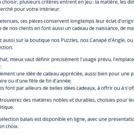
 choisir, plusieurs critères entrent en jeu : la matière, les d
herché pour votre intérieur.
etenues, ces pièces conservent longtemps leur éclat d'origin
de nos clients en font aussi un cadeau de naissance, de mar
 aussi sur la boutique nos
Puzzles
, nos
Canapé d'Angle
, o
ection.
chat, mieux vaut définir precisément l'usage prévu, l'empla
.
lement une idée de cadeau appréciée, aussi bien pour une pe
ire ou d'une fête de fin d'année.
es font par ailleurs de belles idées cadeaux, à offrir ou à s'of
trouverez des matières nobles et durables, choisies pour le
étique.
sélection balais est disponible en ligne, avec une présentati
on choix.