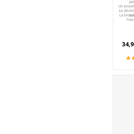
pa
Un ensem
se déclin
La livrai
po
Fran
34,9