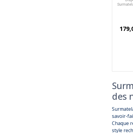
Surmatela
179,
Surm
des n
Surmatela
savoir-fai
Chaque ré
style rec