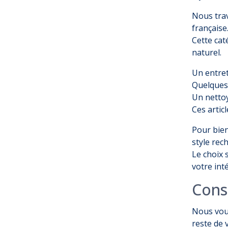
Nous trav
française
Cette cat
naturel
.
Un entret
Quelques 
Un nettoy
Ces artic
Pour bien
style rec
Le choix 
votre int
Cons
Nous vous
reste de 