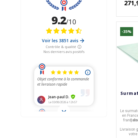
271,
-35%
Surmat
Le surmate
en
Franc
français
Il d
Livraison 
votre