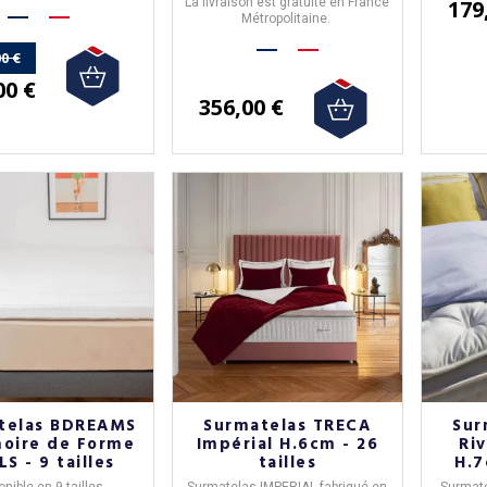
étropolitaine.
La livraison est gratuite en France
179
Métropolitaine.
0 €
00 €
356,00 €
telas BDREAMS
Surmatelas TRECA
Sur
oire de Forme
Impérial H.6cm - 26
Ri
S - 9 tailles
tailles
H.7
nible en 9 tailles.
Surmatelas IMPERIAL
fabriqué en
Surmat