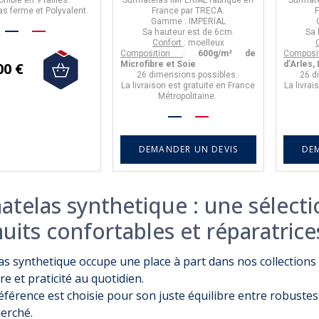
s ferme et Polyvalent.
France
par
TRECA
.
Gamme :
IMPERIAL
Sa hauteur est de
6cm.
Sa 
Confort
: moelleux
Composition
:
600g/m² de
Composi
00 €
Microfibre et Soie
d’Arles, 
26 dimensions
possibles.
26 d
La livraison est gratuite en France
La livrai
Métropolitaine.
DEMANDER UN DEVIS
DE
atelas synthetique : une sélect
uits confortables et réparatrice
s synthetique occupe une place à part dans nos collections : 
re et praticité au quotidien.
férence est choisie pour son juste équilibre entre robustess
herché.