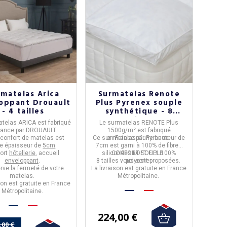
rmatelas Arica
Surmatelas Renote
oppant Drouault
Plus Pyrenex souple
- 4 tailles
synthétique - 8
tailles
atelas ARICA
est fabriqué
Le
surmatelas RENOTE Plus
rance
par
DROUAULT
.
1500g/m²
est fabriqué
confort de matelas est
Ce sur matelas d'une
en
France
par
Pyrenex
hauteur de
.
e épaisseur de
5cm
.
7cm
est garni à
100% de fibres
ort
hôtellerie
, accueil
siliconées LOFT FILL
CONFORT SOUPLE.
100%
enveloppant
.
8 tailles vous sont proposées.
polyester.
ve la fermeté de votre
La livraison est gratuite en France
matelas.
Métropolitaine.
son est gratuite en France
Métropolitaine.
224,00 €
,00 €