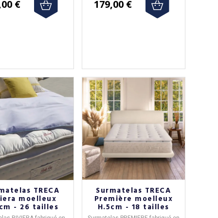
,00 €
179,00 €
matelas TRECA
Surmatelas TRECA
viera moelleux
Première moelleux
cm - 26 tailles
H.5cm - 18 tailles
elas RIVIERA
fabriqué en
Surmatelas PREMIERE
fabriqué en