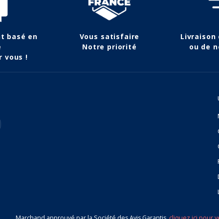
nt basé en
Vous satisfaire
Livraison
e
Notre priorité
ou de n
r vous !
Marchand approuvé par la Société des Avis Garantis,
cliquez ici pour v