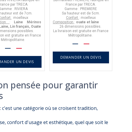
France
par
TRECA
.
France
par
TRECA
.
Gamme :
RIVIERA
Gamme :
PREMIERE
hauteur est de
7cm.
Sa hauteur est de
5cm.
Confort
: moelleux
Confort
: moelleux
tion
:
Laine Mérinos
Composition
:
ouate et laine
Laine, Lin français, Ouate
26 dimensions
possibles.
imensions
possibles.
La livraison est gratuite en France
son est gratuite en France
Métropolitaine.
Métropolitaine.
DEMANDER UN DEVIS
MANDER UN DEVIS
ion pensée pour garantir
s
c'est une catégorie où se croisent tradition,
e, confort d'usage et esthétique, quel que soit le