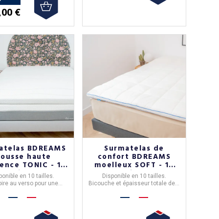
,00 €
atelas BDREAMS
Surmatelas de
ousse haute
confort BDREAMS
ience TONIC - 10
moelleux SOFT - 10
tailles
tailles
ponible en 10 tailles.
Disponible en 10 tailles.
ire au verso pour une
Bicouche et épaisseur totale de 7
lleure respirabilité.
cm.
tien Ferme et Tonic.
Accueil extra moelleux.