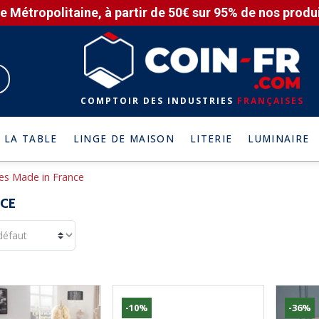
e Métropolitaine, à partir de 50€ sur 95% de nos produit
COMPTOIR DES INDUSTRIES
FRANÇAISES
 LA TABLE
LINGE DE MAISON
LITERIE
LUMINAIRE
es Made in France
NCE
-10%
-36%