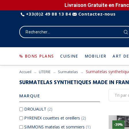
Livraison Gratuite en Franc
+33(0)2 49 88 13 84
Contactez-nous
% BONS PLANS
CUISINE
MOBILIER
ART DE
Surmatelas synthetiqu
Accueil
LITERIE
Surmatelas
SURMATELAS SYNTHETIQUES MADE IN FRA
MARQUE
DROUAULT
(2)
PYRENEX couettes et oreillers
(2)
-39%
SIMMONS matelas et sommiers
(1)