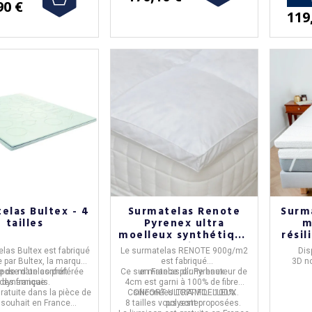
90 €
119
elas Bultex - 4
Surmatelas Renote
Surm
tailles
Pyrenex ultra
m
moelleux synthétique
résil
- 8 tailles
las Bultex est fabriqué
Le
surmatelas RENOTE 900g/m2
Dis
e
par
Bultex
, la marque
est fabriqué
3D no
e de matelas préférée
ispose d'un
confort
Ce sur matelas d'une
en
France
par
Pyrenex
hauteur de
.
mei
des français.
dynamique.
4cm
est garni à
100% de fibres
Sou
gratuite dans la pièce de
CONFORT ULTRA-MOELLEUX.
siliconées LOFT FILL
100%
 souhait en France
8 tailles vous sont proposées.
polyester.