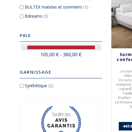
BULTEX matelas et sommiers
(1)
Bdreams
(3)
PRIX
Surm
105,00 € - 360,00 €
confo
GARNISSAGE
Le
sur
fabr
Ce surc
composé
Synthétique
(2)
canard 
C
Trait
c
4 taille
La livrais
M
447,0