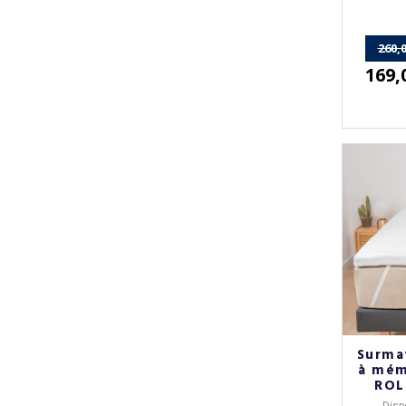
m
260,0
169,
Surma
à mém
ROLL
Dispo