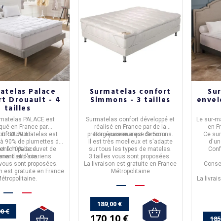
atelas Palace
Surmatelas confort
Su
rt Drouault - 4
Simmons - 3 tailles
envel
tailles
-matelas PALACE
est
Surmatelas confort
développé et
Le
sur-m
iqué en
France
par
réalisé en
France
par de la
en
F
onfort de matelas est
DROUAULT
.
prestigieuse marque
Son épaisseur est de
Simmons
5cm.
.
Ce sur
 à
90% de plumettes de
Il est
très moelleux
et
s'adapte
d'un
et à 10% de duvet de
onfort palace.
sur tous les types de matelas.
Conf
ement anti-acariens
anard et d'oie.
3 tailles
vous sont proposées.
s vous sont proposées.
La livraison est gratuite en France
Conser
on est gratuite en France
Métropolitaine
étropolitaine.
La livrai
189,00 €
0 €
170,10 €
185