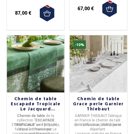
67,00 €
87,00 €
-10%
Chemin de table
Chemin de table
Escapade Tropicale
Grace perle Garnier
Le Jacquard
Thiebaut
Français en coton
Chemin de table
de la
GARNIER THIEBAUT
fabrique
et lin - 3 coloris 2
collection "
ESCAPADE
en
France
le
chemin de table
tailles
3 coloris vous sont proposés,
TROPICALE
" en
100% LIN,
de la collection
En 100% coton, antitache et
GRACE perle
.
fabriqué en
dans 2 dimensions.
France
par
Le
déperlant.
Livraison gratuite en France
Jacquard Français
.
Livraison gratuite en France