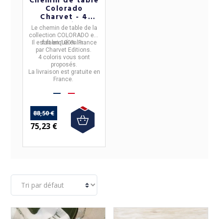
Chemin de table
Colorado
Charvet - 4
coloris
Le chemin de table de la
collection
COLORADO
est
Il est fabriqué en France
fait en
100% lin.
par
Charvet Editions
.
4 coloris vous sont
proposés.
La livraison est gratuite en
France.
88,50 €
75,23 €