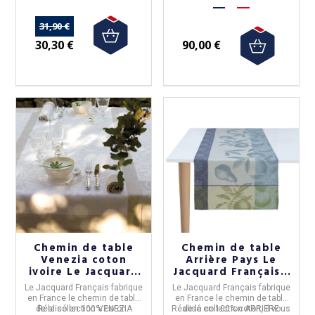
31,90 €
30,30 €
90,00 €
Chemin de table
Chemin de table
Venezia coton
Arrière Pays Le
ivoire Le Jacquard
Jacquard Français -
Français
2 coloris
Le Jacquard Français
fabrique
Le Jacquard Français
fabrique
en
France
le
chemin de table
en
France
le
chemin de table
de la collection
Réalisé en 100% coton.
VENEZIA
Réalisé en 100% coton, il vous
de la collection
ARRIERE