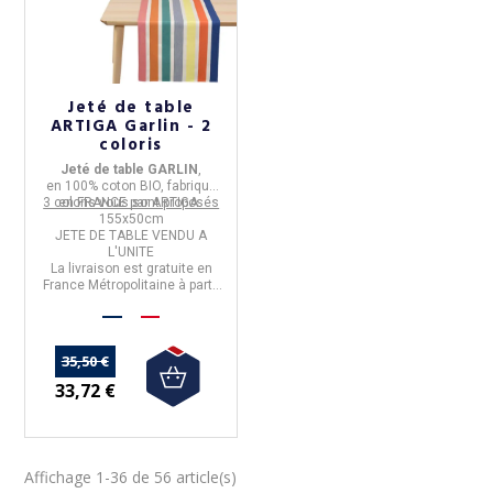
Jeté de table
ARTIGA Garlin - 2
coloris
Jeté de table GARLIN
,
en
100% coton BIO, fabriqué
3 coloris vous sont proposés
en FRANCE
par
ARTIGA
.
155x50cm
JETE DE TABLE VENDU A
L'UNITE
La livraison est gratuite en
France Métropolitaine à partir
de 50€ d'achats.
35,50 €
33,72 €
Affichage 1-36 de 56 article(s)