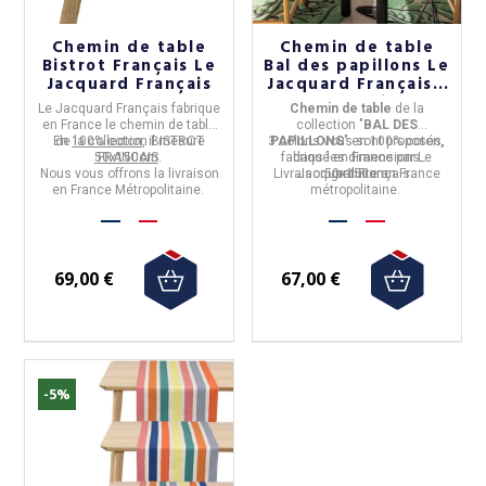
Chemin de table
Chemin de table
Bistrot Français Le
Bal des papillons Le
Jacquard Français
Jacquard Français -
3 coloris
Le Jacquard Français
fabrique
Chemin de table
de la
en
France
le
chemin de table
collection "
BAL DES
En
de la collection
100% coton
, il mesure
BISTROT
3 coloris vous sont proposés,
PAPILLONS
" en
100% coton,
50x150cm
FRANCAIS
.
.
fabriqué en
dans les dimensions
France
par
Le
Nous vous offrons la livraison
Livraison gratuite en France
Jacquard Français
50x150cm
.
en France Métropolitaine.
métropolitaine.
69,00 €
67,00 €
-5%