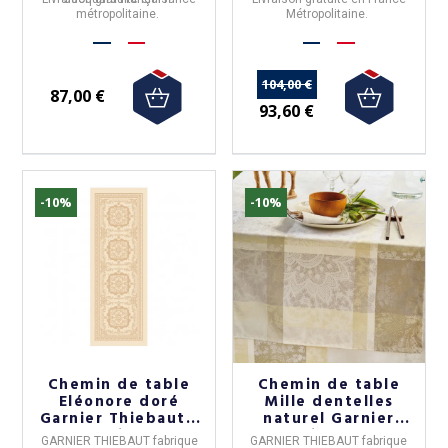
métropolitaine.
Métropolitaine.
104,00 €
87,00 €
93,60 €
-10%
-10%
Chemin de table
Chemin de table
Eléonore doré
Mille dentelles
Garnier Thiebaut -
naturel Garnier
2 tailles
Thiebaut
GARNIER THIEBAUT
fabrique
GARNIER THIEBAUT
fabrique