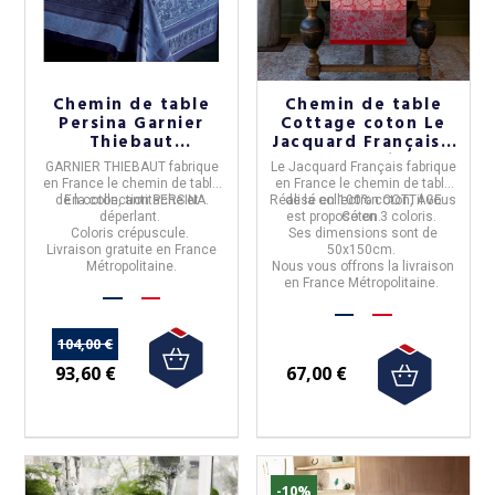
Chemin de table
Chemin de table
Persina Garnier
Cottage coton Le
Thiebaut
Jacquard Français -
crépuscule
2 coloris
GARNIER THIEBAUT
fabrique
Le Jacquard Français
fabrique
en
France
le
chemin de table
en
France
le
chemin de table
de la collection
En coton, antitache et
PERSINA.
Réalisé en 100% coton, il vous
de la collection
COTTAGE
déperlant.
est proposé en 3 coloris.
Coton.
Coloris crépuscule.
Ses dimensions sont de
Livraison gratuite en France
50x150cm.
Métropolitaine.
Nous vous offrons la livraison
en France Métropolitaine.
104,00 €
93,60 €
67,00 €
-10%