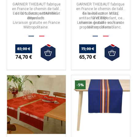
blanc
GARNIER THIEBAUT
fabrique
GARNIER THIEBAUT
fabrique
en
France
le
chemin de table
en
France
le
chemin de table
En 100% coton, antitache et
de la collection
ISAPHIRE
de la collection
En métis coton et lin,
MILLE
émeraude
déperlant.
.
antitache et déperlant, ce
GIVERNY
.
Livraison gratuite en France
Livraison gratuite en France
chemin de table vous est
Métropolitaine.
proposé en coloris blanc.
Métropolitaine.
83,00 €
73,00 €
74,70 €
65,70 €
-5%