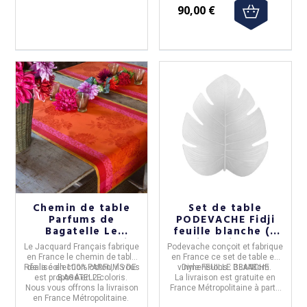
90,00 €
Chemin de table
Set de table
Parfums de
PODEVACHE Fidji
Bagatelle Le
feuille blanche (8
Jacquard Français
disponibles)
Le Jacquard Français
fabrique
Podevache
conçoit et fabrique
en
France
le
chemin de table
en
France
ce
set de table en
Réalisé en 100% coton, il vous
de la collection
PARFUMS DE
vinyle FEUILLE BLANCHE.
Dimensions :
38x48cm
est proposé en 2 coloris.
BAGATELLE.
La livraison est gratuite en
Nous vous offrons la livraison
France Métropolitaine à partir
en France Métropolitaine.
de 50€ d'achats.