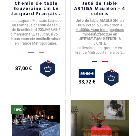
Chemin de table
Jeté de table
Souveraine Lin Le
ARTIGA Mauléon - 4
Jacquard Français -
coloris
3 coloris
Le Jacquard Français
fabrique
Jeté de table MAULEON
, en
en
France
le
chemin de table
100% coton ou 70% coton et
de la collection
Réalisé en
100% lin
SOUVERAINE
, en
4 coloris vous sont proposés
30% lin (en fonction du
dimensions
50x150cm
Lin.
, il vous
modèle), fabriqué en
155x54cm
Nous vous offrons la livraison
est proposé en 3 coloris.
JETE DE TABLE VENDU A
FRANCE
par
ARTIGA
.
en France Métropolitaine.
L'UNITE
La livraison est gratuite en
France Métropolitaine à partir
de 50€ d'achats.
87,00 €
35,50 €
33,72 €
-10%