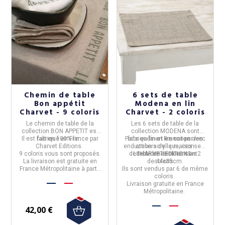
Chemin de table
6 sets de table
Bon appétit
Modena en lin
Charvet - 9 coloris
Charvet - 2 coloris
Le
chemin de table
de la
Les
6 sets de table de la
collection
BON APPETIT
est
collection MODENA
sont
Il est fabriqué en France par
fait en
100% lin.
Faits en
fabriqués en
lin et en coton
France
par les
avec
Charvet Editions
.
enduction acrylique, ces sets
ateliers de la maison
9 coloris vous sont proposés.
de table se déclinent en 2
Leurs dimensions sont
CHARVET EDITIONS
.
La livraison est gratuite en
de
coloris.
44x35cm.
France Métropolitaine à partir
Ils sont vendus par 6 de même
de 50€ d'achat.
coloris.
Livraison gratuite en France
Métropolitaine.
42,00 €