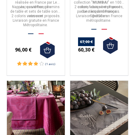
réalisée en
France
par
Le
collection "
MUMBAI
" en
100%
Nappes, serviettes, chemins
Jacquard Français
.
2 coloris vous sont proposés,
coton,
fabriqué en
France
de table et sets de table sont à
par
dans les dimensions
Le Jacquard Français
.
2 coloris vous sont proposés.
retrouver.
Livraison gratuite en France
50x150cm
Livraison gratuite en France
métropolitaine.
Métropolitaine.
67,00 €
60,30 €
96,00 €