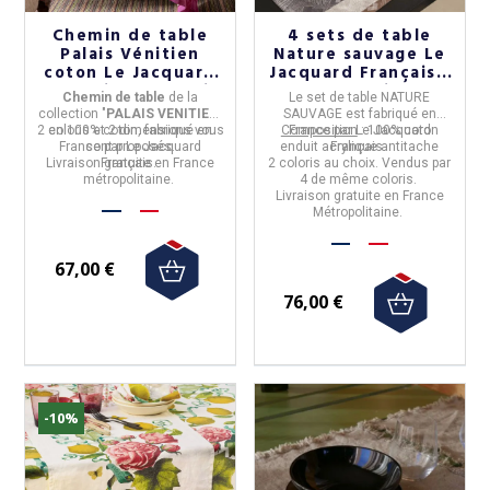
Chemin de table
4 sets de table
Palais Vénitien
Nature sauvage Le
coton Le Jacquard
Jacquard Français -
Français - 2 coloris
2 coloris
Chemin de table
de la
Le
set de table NATURE
2 tailles
collection "
PALAIS VENITIEN
"
SAUVAGE
est fabriqué en
2 coloris et 2 dimensions vous
en
100% coton,
fabriqué en
Composition
France
par
Le Jacquard
: 100% coton
France
sont proposés.
par
Le Jacquard
enduit acrylique antitache
Français
.
Livraison gratuite en France
Français
.
2 coloris au choix. Vendus par
métropolitaine.
4 de même coloris.
Livraison gratuite en France
Métropolitaine.
67,00 €
76,00 €
-10%
(1 avis)