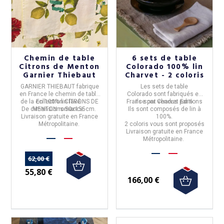
Chemin de table
6 sets de table
Citrons de Menton
Colorado 100% lin
Garnier Thiebaut
Charvet - 2 coloris
GARNIER THIEBAUT
fabrique
Les
sets de table
en
France
le
chemin de table
Colorado
sont fabriqués en
de la collection
En
100% lin lavé.
CITRONS DE
France par
Ils sont vendus par 6
Charvet Editions
De dimensions
MENTON romance
50x155cm
.
.
Ils sont composés de
lin à
Livraison gratuite en France
100%.
Métropolitaine.
2 coloris vous sont proposés
Livraison gratuite en France
Métropolitaine.
62,00 €
55,80 €
166,00 €