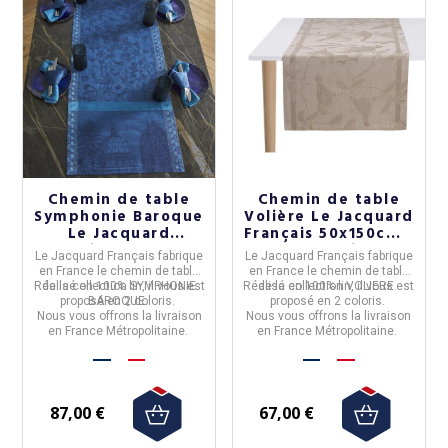
Chemin de table
Chemin de table
Symphonie Baroque
Volière Le Jacquard
Le Jacquard
Français 50x150cm -
Français 50x150cm -
2 coloris
Le Jacquard Français
fabrique
Le Jacquard Français
fabrique
2 coloris
en
France
le
chemin de table
en
France
le
chemin de table
Réalisé en 100% lin, il vous est
de la collection
SYMPHONIE
Réalisé en 100% lin, il vous est
de la collection
VOLIERE
.
proposé en 2 coloris.
BAROQUE.
proposé en 2 coloris.
Nous vous offrons la livraison
Nous vous offrons la livraison
en France Métropolitaine.
en France Métropolitaine.
87,00 €
67,00 €
(1 avis)