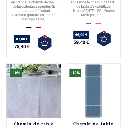
en
France
le
chemin de table
en
France
le
chemin de table
de la collection
En coton et polyester,
ELEONORE
de la collection
En 100% coton.
MILLE
antitache et déperlant.
doré
.
Livraison gratuite en France
DENTELLES
.
Livraison gratuite en France
Métropolitaine.
Métropolitaine.
66,00 €
87,00 €
59,40 €
78,30 €
-10%
-10%
Chemin de table
Chemin de table