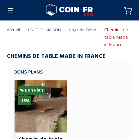
% BONS PLANS
CUISINE
MOBILIER
ART 
Chemins de
Accueil
LINGE DE MAISON
Linge de Table
table Made
in France
CHEMINS DE TABLE MADE IN FRANCE
BONS PLANS
% Bon Plan
-15%