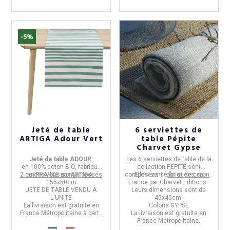
-5%
Jeté de table
6 serviettes de
ARTIGA Adour Vert
table Pépite
Charvet Gypse
Jeté de table ADOUR
,
Les
6 serviettes de table
de la
en
100% coton BIO, fabriqué
collection
PEPITE
sont
2 coloris vous sont proposés
en FRANCE
par
ARTIGA
.
composées de
Elles sont fabriquées en
lin et de coton
.
155x50cm
France
par
Charvet Editions
.
JETE DE TABLE VENDU A
Leurs dimensions sont de
L'UNITE
45x45cm.
La livraison est gratuite en
Coloris GYPSE
France Métropolitaine à partir
La livraison est gratuite en
de 50€ d'achats.
France Métropolitaine.