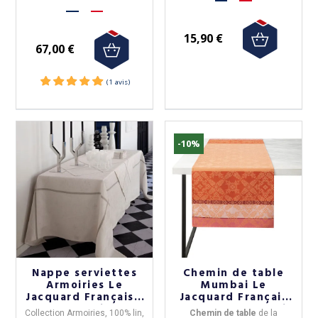
15,90 €
67,00 €
-10%
Nappe serviettes
Chemin de table
Armoiries Le
Mumbai Le
Jacquard Français -
Jacquard Français
2 coloris
en coton - 2 coloris
Collection Armoiries
,
100% lin
,
Chemin de table
de la